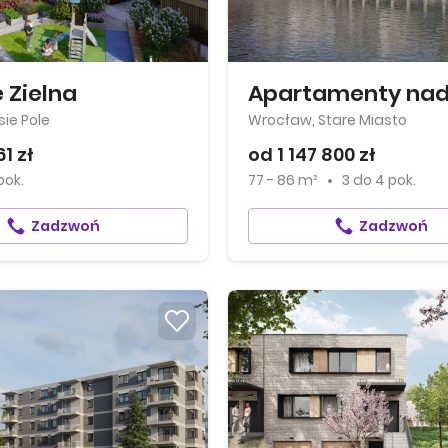
 Zielna
ie Pole
Wrocław, Stare Miasto
1 zł
od 1 147 800 zł
pok.
77 - 86 m²
3
do
4 pok.
Zadzwoń
Zadzwoń