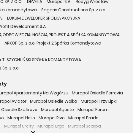
 SP. Z O.O.
DEVELIA
Murapol S.A.
Robyg Wrocław
półka komandytowa
Sagaris Constructions Sp. z o.o.
A.
LOKUM DEWELOPER SPÓŁKA AKCYJNA
Profit Development S.A.
Ą ODPOWIEDZIALNOŚCIĄ PROJEKT 4 SPÓŁKA KOMANDYTOWA
ARKOP Sp. z o.o. Projekt 2 Spółka Komandytowa
 T. SZYCHLIŃSKI SPÓŁKA KOMANDYTOWA
 Sp. z o.o.
kty
urapol Apartamenty Na Wzgórzu
Murapol Osiedle Ferrovia
rapol Aviator
Murapol Osiedle Wolka
Murapol Trzy Lipki
 Osiedle Szafirove
Murapol Agosto
Murapol Forum
vo
Murapol Helio
Murapol Rivo
Murapol Prado
o
Murapol Urcity
Murapol Ergo
Murapol Scarpa