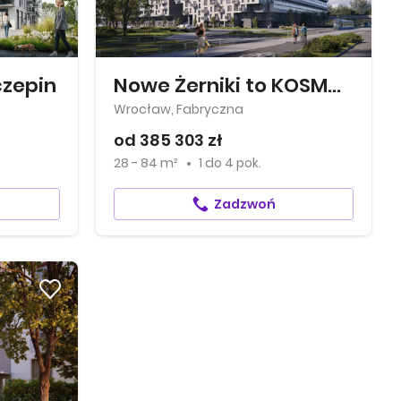
czepin
Nowe Żerniki to KOSMOS
Wrocław, Fabryczna
od 385 303 zł
28 - 84 m²
1
do
4 pok.
Zadzwoń