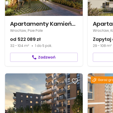
Apartamenty Kamieńskiego
Wrocław, Psie Pole
Wrocław, Kr
od 522 089 zł
Zapytaj 
32 - 104 m²
1
do
5 pok.
29 - 108 m²
Zadzwoń