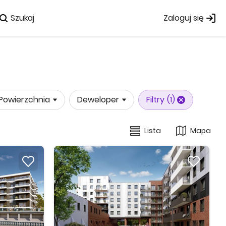
Szukaj
Zaloguj się
Powierzchnia
Deweloper
Filtry
(1)
Lista
Mapa