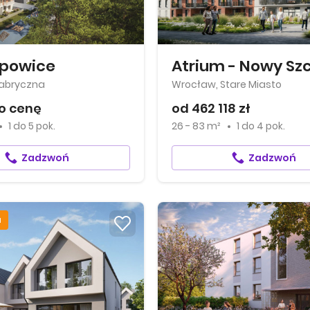
opowice
Atrium - Nowy Sz
Fabryczna
Wrocław, Stare Miasto
o cenę
od 462 118 zł
1
do
5 pok.
26 - 83 m²
1
do
4 pok.
Zadzwoń
Zadzwoń
a