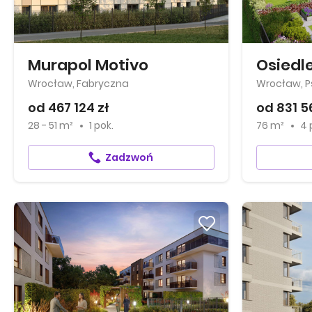
Murapol Motivo
Osiedle
Wrocław, Fabryczna
Wrocław, Ps
od 467 124 zł
od 831 56
28 - 51 m²
1 pok.
76 m²
4 
Zadzwoń