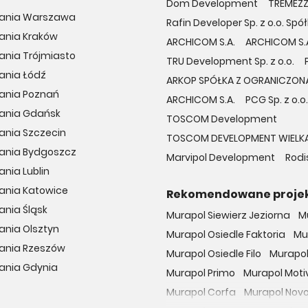
Dom Development
TREMEZZO
kania Warszawa
Rafin Developer Sp. z o.o. S
ania Kraków
ARCHICOM S.A.
ARCHICOM S.
ania Trójmiasto
TRU Development Sp. z o.o.
ania Łódź
ARKOP SPÓŁKA Z OGRANICZON
kania Poznań
ARCHICOM S.A.
PCG Sp. z o.o.
kania Gdańsk
TOSCOM Development
ania Szczecin
TOSCOM DEVELOPMENT WIELKA
kania Bydgoszcz
Marvipol Development
Rodis
ania Lublin
ania Katowice
Rekomendowane proje
ania Śląsk
Murapol Siewierz Jeziorna
M
ania Olsztyn
Murapol Osiedle Faktoria
Mu
kania Rzeszów
Murapol Osiedle Filo
Murapol
ania Gdynia
Murapol Primo
Murapol Moti
Murapol Corfa
Murapol Nov