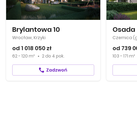
Brylantowa 10
Osada 
Wrocław, Krzyki
Czernica (
od 1 018 050 zł
od 739 0
62 - 120 m²
2
do
4 pok.
103 - 171 m²
Zadzwoń