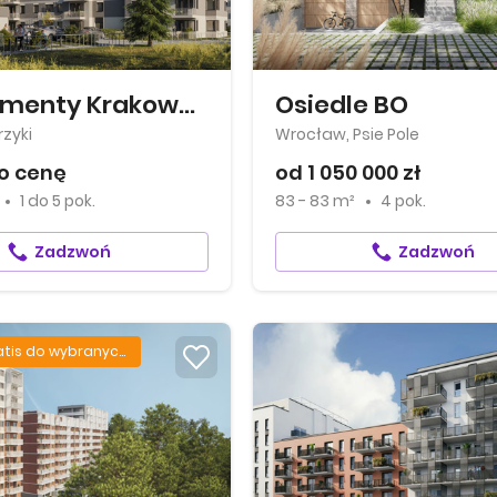
Apartamenty Krakowska
Osiedle BO
zyki
Wrocław, Psie Pole
o cenę
od 1 050 000 zł
1
do
5 pok.
83 - 83 m²
4 pok.
Zadzwoń
Zadzwoń
Garaż gratis do wybranych mieszkań.