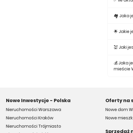
✅ Ile ak
Obecnie w
🏘 Jaka 
Najmniejs
🌟 Jakie
Najtańsze
💒 Jaki 
Najtańszy
💰 Jaka 
mieście
Średnio z
Nowe Inwestycje - Polska
Oferty na 
Nieruchomości Warszawa
Nowe dom W
Nieruchomości Kraków
Nowe mieszk
Nieruchomości Trójmiasto
Sprzedaż 