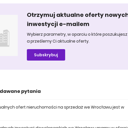
Otrzymuj aktualne oferty nowyc
inwestycji e-mailem
Wybierz parametry, w oparciu o które poszukujesz 
a prześlemy Ci aktualne oferty.
Subskrybuj
adawane pytania
aktualnych ofert nieruchomości na sprzedaż we Wrocławu jest w
 posiadamy obecnie 801 mieszkań na sprzedaż we Wrocławu.