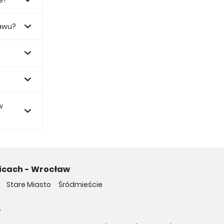
e?
ławu?
 zł.
w
icach - Wrocław
Stare Miasto
Śródmieście
w