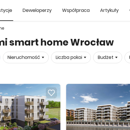
tycje
Deweloperzy
Współpraca
Artykuły
me
ami smart home Wrocław
Nieruchomość
Liczba pokoi
Budżet