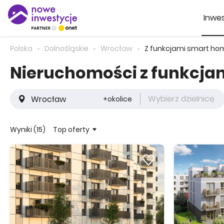
Inwes
Polska
Dolnośląskie
Wrocław
Z funkcjami smart ho
Nieruchomości z funkcj
Wybierz dzielnicę
+okolice
Top oferty
Wyniki (15)