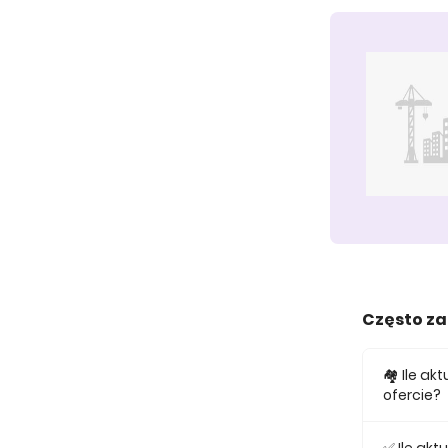
Często z
🏘️ Ile 
ofercie?
W ofercie