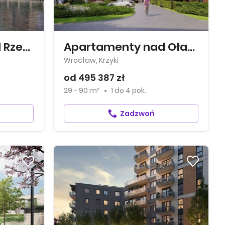
Apartamenty nad Rzeką
Apartamenty nad Oławką
Wrocław, Krzyki
od 495 387 zł
29 - 90 m²
1
do
4 pok.
Zadzwoń