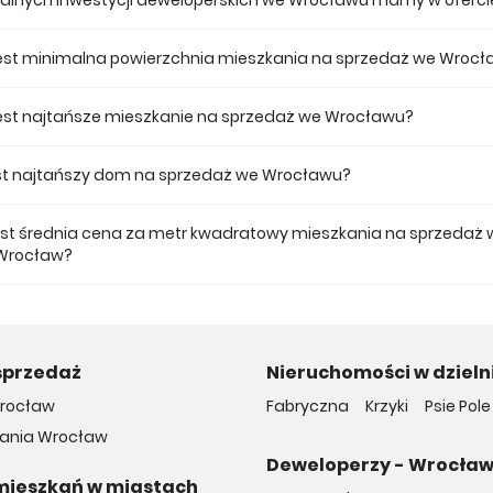
tualnych inwestycji deweloperskich we Wrocławu mamy w oferci
 ofercie posiadamy 15 inwestycji deweloperskich we Wrocławu.
jest minimalna powierzchnia mieszkania na sprzedaż we Wroc
ze mieszkanie dostępne na sprzedaż we Wrocławu jest 25,97.
 jest najtańsze mieszkanie na sprzedaż we Wrocławu?
 mieszkanie na sprzedaż we Wrocławu w naszej ofercie kosztuje 385 303
jest najtańszy dom na sprzedaż we Wrocławu?
 dom na sprzedaż we Wrocławu w naszej ofercie kosztuje 739 000 zł.
jest średnia cena za metr kwadratowy mieszkania na sprzedaż 
 Wrocław?
a m2 nowego mieszkania we Wrocławu musimy zapłacić 15 062 zł.
sprzedaż
Nieruchomości w dzieln
rocław
Fabryczna
Krzyki
Psie Pole
ania Wrocław
Deweloperzy - Wrocła
mieszkań w miastach