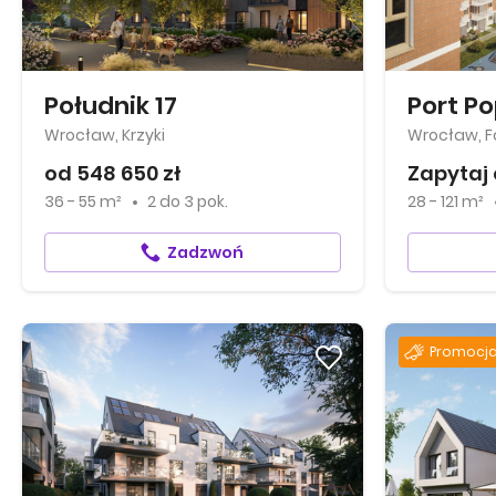
Południk 17
Port P
Wrocław, Krzyki
Wrocław, 
od 548 650 zł
Zapytaj 
36 - 55 m²
2
do
3 pok.
28 - 121 m²
Zadzwoń
Promocj