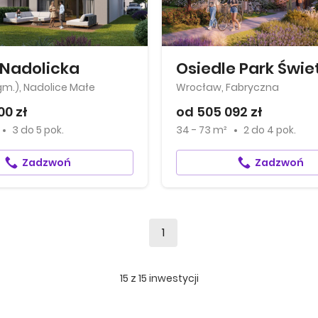
Nadolicka
Osiedle Park Świe
gm.), Nadolice Małe
Wrocław, Fabryczna
00 zł
od 505 092 zł
3
do
5 pok.
34 - 73 m²
2
do
4 pok.
Zadzwoń
Zadzwoń
1
15
z
15
inwestycji