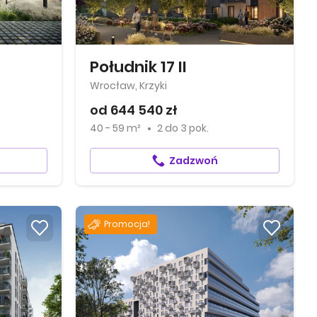
Południk 17 II
Wrocław, Krzyki
od 644 540 zł
40 - 59 m²
2
do
3 pok.
Zadzwoń
Promocja!