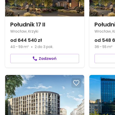
Południk 17 II
Południ
Wrocław, Krzyki
Wrocław, Kr
od 644 540 zł
od 548 6
40 - 59 m²
2
do
3 pok.
36 - 55 m²
Zadzwoń