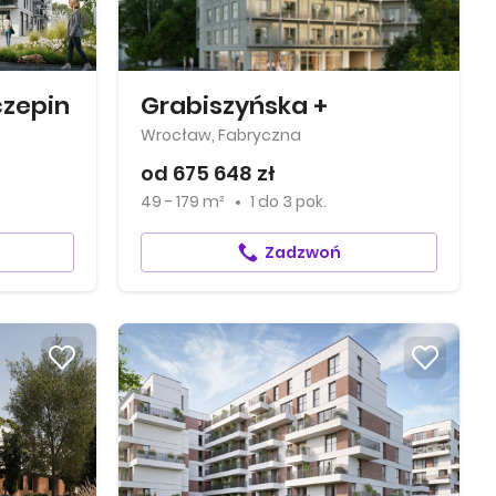
czepin
Grabiszyńska +
Wrocław, Fabryczna
od 675 648 zł
49 - 179 m²
1
do
3 pok.
Zadzwoń