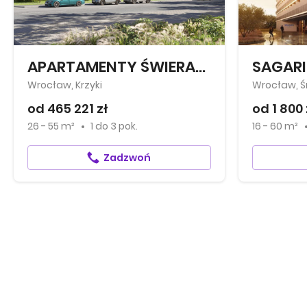
APARTAMENTY ŚWIERADOWSKA
SAGARI
Wrocław, Krzyki
Wrocław, Ś
od 465 221 zł
od 1 800 
26 - 55 m²
1
do
3 pok.
16 - 60 m²
Zadzwoń