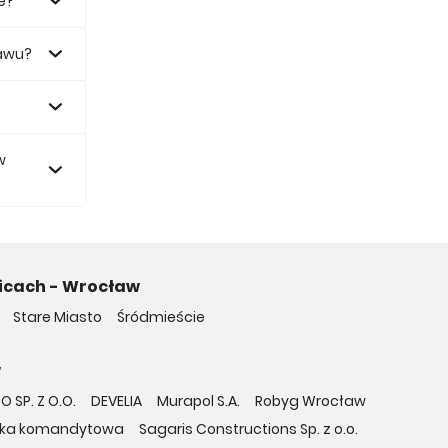
e?
ławu?
.
w
icach - Wrocław
Stare Miasto
Śródmieście
w
 SP. Z O.O.
DEVELIA
Murapol S.A.
Robyg Wrocław
półka komandytowa
Sagaris Constructions Sp. z o.o.