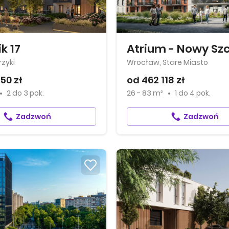
k 17
Atrium - Nowy Sz
zyki
Wrocław, Stare Miasto
50 zł
od 462 118 zł
2
do
3 pok.
26 - 83 m²
1
do
4 pok.
Zadzwoń
Zadzwoń