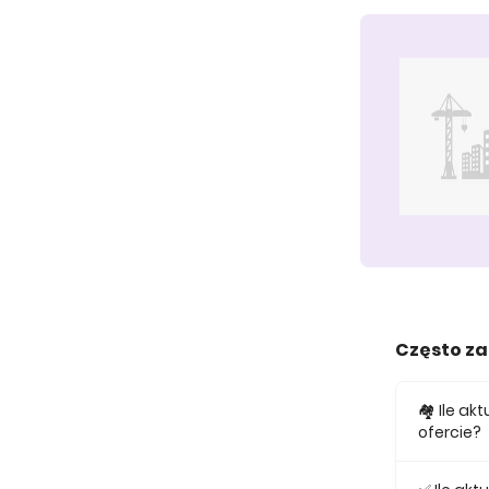
Często z
🏘️ Ile 
ofercie?
W ofercie