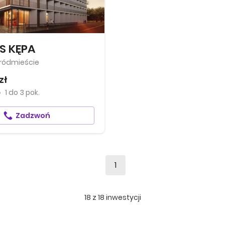
S KĘPA
ródmieście
zł
1
do
3 pok.
Zadzwoń
1
18
z
18
inwestycji