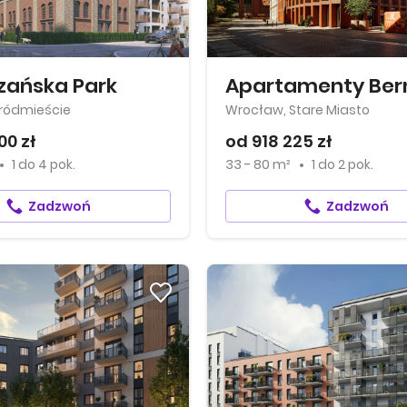
zańska Park
ródmieście
Wrocław, Stare Miasto
00 zł
od 918 225 zł
1
do
4 pok.
33 - 80 m²
1
do
2 pok.
Zadzwoń
Zadzwoń