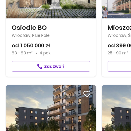
Osiedle BO
Mieszc
Wrocław, Psie Pole
Wrocław, Ś
od 1 050 000 zł
od 399 0
83 - 83 m²
4 pok.
25 - 90 m²
Zadzwoń