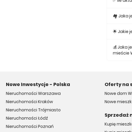
✅ Ile ak
Obecnie w
🏘 Jaka 
Najmniejs
🌟 Jakie
Najtańsze 
💰 Jaka 
mieście
Średnio z
Nowe Inwestycje - Polska
Oferty na 
Nieruchomości Warszawa
Nowe dom W
Nieruchomości Kraków
Nowe mieszk
Nieruchomości Trójmiasto
Sprzedaż 
Nieruchomości Łódź
Kupię miesz
Nieruchomości Poznań