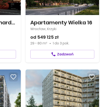
Apartamenty Bernardyńska 4
Apartamenty Wielka 16
Wrocław, Krzyki
od 549 125 zł
29 - 80 m²
1
do
3 pok.
Zadzwoń