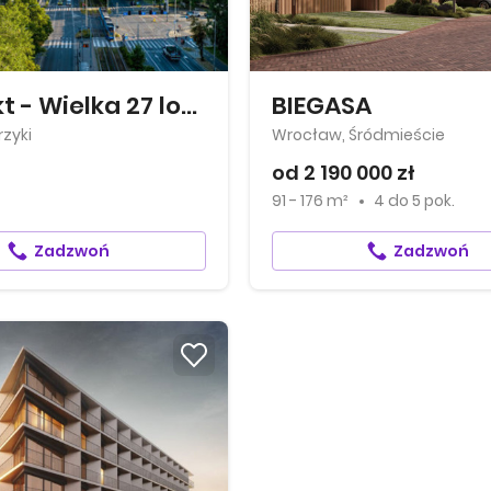
Artefakt - Wielka 27 lokale biurowe
BIEGASA
zyki
Wrocław, Śródmieście
od 2 190 000 zł
91 - 176 m²
4
do
5 pok.
Zadzwoń
Zadzwoń