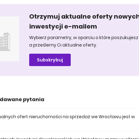
Otrzymuj aktualne oferty nowyc
inwestycji e-mailem
Wybierz parametry, w oparciu o które poszukujesz 
a prześlemy Ci aktualne oferty.
Subskrybuj
adawane pytania
aktualnych ofert nieruchomości na sprzedaż we Wrocławu jest w
 posiadamy obecnie 691 mieszkań na sprzedaż we Wrocławu.