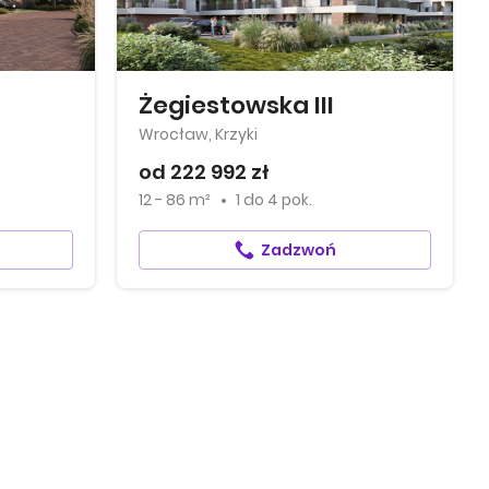
Żegiestowska III
Wrocław, Krzyki
od 222 992 zł
12 - 86 m²
1
do
4 pok.
Zadzwoń