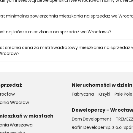
tualnych inwestycji deweloperskich we Wrocławu mamy w oferci
 ofercie posiadamy 18 inwestycji deweloperskich we Wrocławu.
jest minimalna powierzchnia mieszkania na sprzedaż we Wroc
ze mieszkanie dostępne na sprzedaż we Wrocławu jest 12,32.
 jest najtańsze mieszkanie na sprzedaż we Wrocławu?
mieszkanie na sprzedaż we Wrocławu w naszej ofercie kosztuje 1 800 zł
jest średnia cena za metr kwadratowy mieszkania na sprzedaż 
 Wrocław?
a m2 nowego mieszkania we Wrocławu musimy zapłacić 13 256 zł.
sprzedaż
Nieruchomości w dzieln
rocław
Fabryczna
Krzyki
Psie Pole
ania Wrocław
Deweloperzy - Wrocła
mieszkań w miastach
Dom Development
TREMEZZO
kania Warszawa
Rafin Developer Sp. z o.o. S