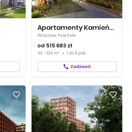
Apartamenty Kamieńskiego
Wrocław, Psie Pole
od 515 683 zł
32 - 104 m²
1
do
5 pok.
Zadzwoń