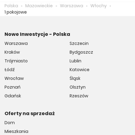
zapłacić 16 924 zł.
Polska
Mazowieckie
Warszawa
Włochy
1 pokojowe
Nowe Inwestycje - Polska
Warszawa
Szczecin
Kraków
Bydgoszcz
Trójmiasto
Lublin
Łódź
Katowice
Wrocław
Śląsk
Poznań
Olsztyn
Gdańsk
Rzeszów
Oferty na sprzedaż
Dom
Mieszkania