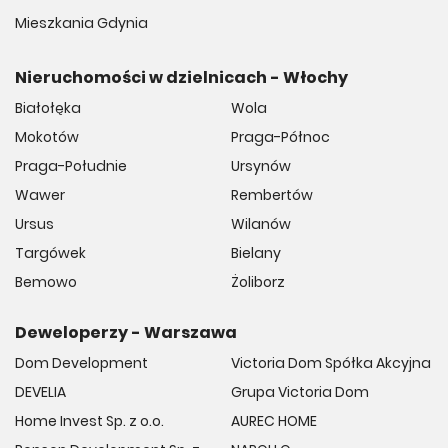
Mieszkania Gdynia
Nieruchomości w dzielnicach - Włochy
Białołęka
Wola
Mokotów
Praga-Północ
Praga-Południe
Ursynów
Wawer
Rembertów
Ursus
Wilanów
Targówek
Bielany
Bemowo
Żoliborz
Deweloperzy - Warszawa
Dom Development
Victoria Dom Spółka Akcyjna
DEVELIA
Grupa Victoria Dom
Home Invest Sp. z o.o.
AUREC HOME