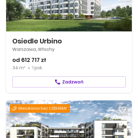
Osiedle Urbino
Warszawa, Włochy
od 612 717 zł
34 m²
1 pok.
Zadzwoń
Mieszkania bez CZEKANIA!