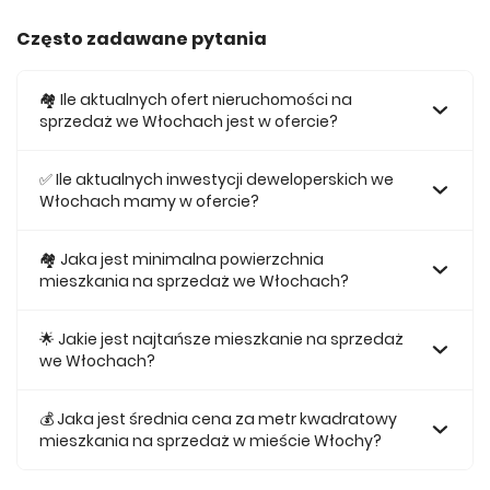
Często zadawane pytania
🏘️ Ile aktualnych ofert nieruchomości na
sprzedaż we Włochach jest w ofercie?
W ofercie posiadamy obecnie 670 mieszkań na sprzedaż
we Włochach.
✅ Ile aktualnych inwestycji deweloperskich we
Włochach mamy w ofercie?
Obecnie w ofercie posiadamy 8 inwestycji deweloperskich
we Włochach.
🏘 Jaka jest minimalna powierzchnia
mieszkania na sprzedaż we Włochach?
Najmniejsze mieszkanie dostępne na sprzedaż we
Włochach jest 25,45.
🌟 Jakie jest najtańsze mieszkanie na sprzedaż
we Włochach?
Najtańsze mieszkanie na sprzedaż we Włochach w naszej
ofercie kosztuje 486 097 zł.
💰 Jaka jest średnia cena za metr kwadratowy
mieszkania na sprzedaż w mieście Włochy?
Średnio za m2 nowego mieszkania we Włochach musimy