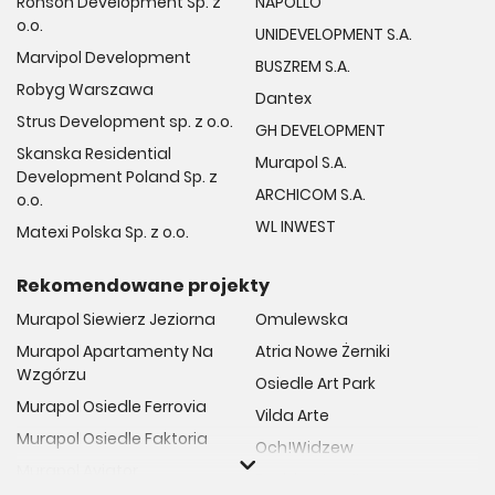
Ronson Development Sp. z
NAPOLLO
o.o.
UNIDEVELOPMENT S.A.
Marvipol Development
BUSZREM S.A.
Robyg Warszawa
Dantex
Strus Development sp. z o.o.
GH DEVELOPMENT
Skanska Residential
Murapol S.A.
Development Poland Sp. z
ARCHICOM S.A.
o.o.
WL INWEST
Matexi Polska Sp. z o.o.
Rekomendowane projekty
Murapol Siewierz Jeziorna
Omulewska
Murapol Apartamenty Na
Atria Nowe Żerniki
Wzgórzu
Osiedle Art Park
Murapol Osiedle Ferrovia
Vilda Arte
Murapol Osiedle Faktoria
Och!Widzew
Murapol Aviator
Fuelda etap II