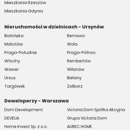
Mieszkania Rzeszów
Mieszkania Gdynia
Nieruchomości w dzielnicach - Ursynów
Białołęka
Bemowo
Mokotów
Wola
Praga-Południe
Praga-Północ
Włochy
Rembertów
Wawer
Wilanów
Ursus
Bielany
Targówek
Żoliborz
Deweloperzy - Warszawa
Dom Development
Victoria Dom Spółka Akcyjna
DEVELIA
Grupa Victoria Dom
Home Invest Sp. z o.o.
AUREC HOME