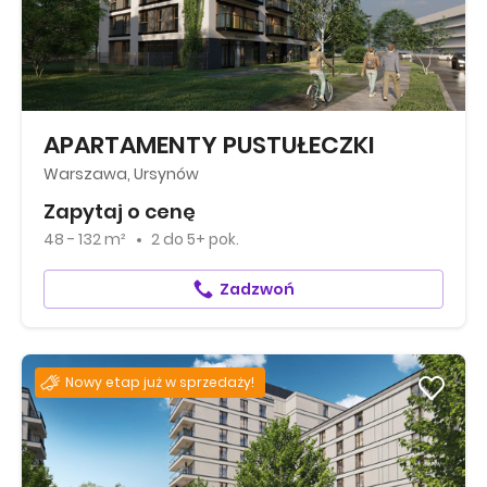
APARTAMENTY PUSTUŁECZKI
Warszawa, Ursynów
Zapytaj o cenę
48 - 132 m²
2
do
5+ pok.
Zadzwoń
Nowy etap już w sprzedaży!