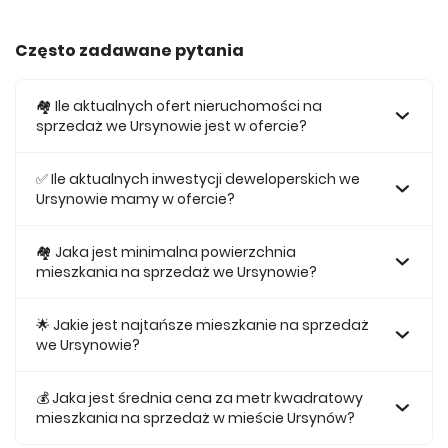
Często zadawane pytania
🏘️ Ile aktualnych ofert nieruchomości na
sprzedaż we Ursynowie jest w ofercie?
W ofercie posiadamy obecnie 232 mieszkań na sprzedaż
we Ursynowie.
✅ Ile aktualnych inwestycji deweloperskich we
Ursynowie mamy w ofercie?
Obecnie w ofercie posiadamy 3 inwestycji deweloperskich
we Ursynowie.
🏘 Jaka jest minimalna powierzchnia
mieszkania na sprzedaż we Ursynowie?
Najmniejsze mieszkanie dostępne na sprzedaż we
Ursynowie jest 26,98.
🌟 Jakie jest najtańsze mieszkanie na sprzedaż
we Ursynowie?
Najtańsze mieszkanie na sprzedaż we Ursynowie w naszej
ofercie kosztuje 672 033 zł.
💰 Jaka jest średnia cena za metr kwadratowy
mieszkania na sprzedaż w mieście Ursynów?
Średnio za m2 nowego mieszkania we Ursynowie musimy