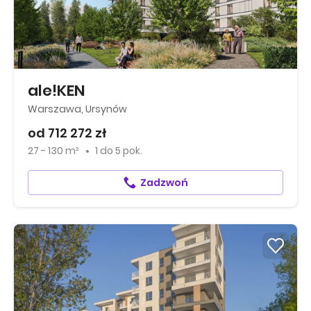
ale!KEN
Warszawa, Ursynów
od 712 272 zł
27 - 130 m²
1
do
5 pok.
Zadzwoń