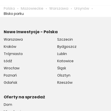
zapłacić 24 687 zł.
Polska
Mazowieckie
Warszawa
Ursynów
Blisko parku
Nowe Inwestycje - Polska
Warszawa
Szczecin
Kraków
Bydgoszcz
Trójmiasto
Lublin
Łódź
Katowice
Wrocław
Śląsk
Poznań
Olsztyn
Gdańsk
Rzeszów
Oferty na sprzedaż
Dom