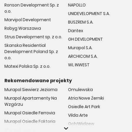
Ronson Development Sp. z
NAPOLLO
o.o.
UNIDEVELOPMENT S.A.
Marvipol Development
BUSZREM S.A.
Robyg Warszawa
Dantex
Strus Development sp. z o.o.
GH DEVELOPMENT
Skanska Residential
Murapol S.A.
Development Poland Sp. z
ARCHICOM S.A.
o.o.
WL INWEST
Matexi Polska Sp. z o.o.
Rekomendowane projekty
Murapol Siewierz Jeziorna
Omulewska
Murapol Apartamenty Na
Atria Nowe Żerniki
Wzgórzu
Osiedle Art Park
Murapol Osiedle Ferrovia
Vilda Arte
Murapol Osiedle Faktoria
Och!Widzew
Murapol Aviator