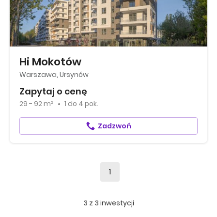
Hi Mokotów
Warszawa, Ursynów
Zapytaj o cenę
29 - 92 m²
1
do
4 pok.
Zadzwoń
1
3
z
3
inwestycji