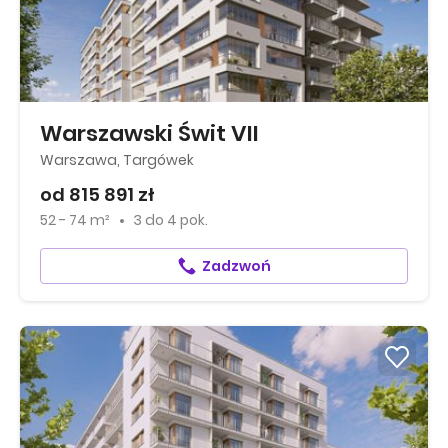
Warszawski Świt VII
Warszawa, Targówek
od 815 891 zł
52 - 74 m²
3
do
4 pok.
Zadzwoń