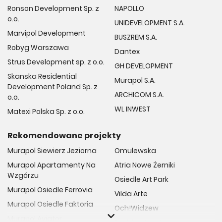
Ronson Development Sp. z
NAPOLLO
o.o.
UNIDEVELOPMENT S.A.
Marvipol Development
BUSZREM S.A.
Robyg Warszawa
Dantex
Strus Development sp. z o.o.
GH DEVELOPMENT
Skanska Residential
Murapol S.A.
Development Poland Sp. z
ARCHICOM S.A.
o.o.
WL INWEST
Matexi Polska Sp. z o.o.
Rekomendowane projekty
Murapol Siewierz Jeziorna
Omulewska
Murapol Apartamenty Na
Atria Nowe Żerniki
Wzgórzu
Osiedle Art Park
Murapol Osiedle Ferrovia
Vilda Arte
Murapol Osiedle Faktoria
Och!Widzew
Murapol Aviator