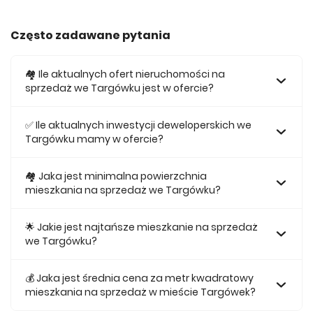
Często zadawane pytania
🏘️ Ile aktualnych ofert nieruchomości na
sprzedaż we Targówku jest w ofercie?
W ofercie posiadamy obecnie 31 mieszkań na sprzedaż we
Targówku.
✅ Ile aktualnych inwestycji deweloperskich we
Targówku mamy w ofercie?
Obecnie w ofercie posiadamy 3 inwestycji deweloperskich
we Targówku.
🏘 Jaka jest minimalna powierzchnia
mieszkania na sprzedaż we Targówku?
Najmniejsze mieszkanie dostępne na sprzedaż we
Targówku jest 27,97.
🌟 Jakie jest najtańsze mieszkanie na sprzedaż
we Targówku?
Najtańsze mieszkanie na sprzedaż we Targówku w naszej
ofercie kosztuje 496 462 zł.
💰 Jaka jest średnia cena za metr kwadratowy
mieszkania na sprzedaż w mieście Targówek?
Średnio za m2 nowego mieszkania we Targówku musimy