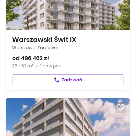
Warszawski Świt IX
Warszawa, Targówek
od 496 462 zł
28 - 82 m²
1
do
4 pok.
Zadzwoń