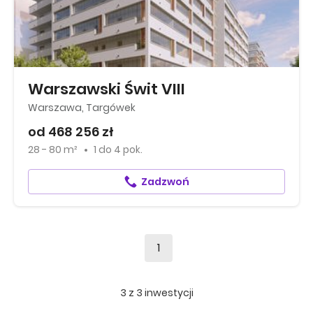
Warszawski Świt VIII
Warszawa, Targówek
od 468 256 zł
28 - 80 m²
1
do
4 pok.
Zadzwoń
1
3
z
3
inwestycji