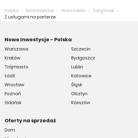
zapłacić 15 326 zł.
Polska
Mazowieckie
Warszawa
Targówek
Z usługami na parterze
Nowe Inwestycje - Polska
Warszawa
Szczecin
Kraków
Bydgoszcz
Trójmiasto
Lublin
Łódź
Katowice
Wrocław
Śląsk
Poznań
Olsztyn
Gdańsk
Rzeszów
Oferty na sprzedaż
Dom