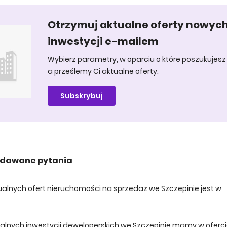
Otrzymuj aktualne oferty nowyc
inwestycji e-mailem
Wybierz parametry, w oparciu o które poszukujesz 
a prześlemy Ci aktualne oferty.
Subskrybuj
adawane pytania
ktualnych ofert nieruchomości na sprzedaż we Szczepinie jest w
 posiadamy obecnie 156 mieszkań na sprzedaż we Szczepinie.
tualnych inwestycji deweloperskich we Szczepinie mamy w oferc