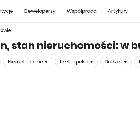
tycje
Deweloperzy
Współpraca
Artykuły
dowie
in, stan nieruchomości: w 
Nieruchomość
Liczba pokoi
Budżet