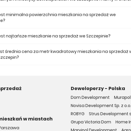
 ofercie posiadamy 1 inwestycji deweloperskich we Szczepinie.
jest minimalna powierzchnia mieszkania na sprzedaż we
ie?
ze mieszkanie dostępne na sprzedaż we Szczepinie jest 25,14.
 jest najtańsze mieszkanie na sprzedaż we Szczepinie?
mieszkanie na sprzedaż we Szczepinie w naszej ofercie kosztuje 543 24
jest średnia cena za metr kwadratowy mieszkania na sprzedaż 
Szczepin?
a m2 nowego mieszkania we Szczepinie musimy zapłacić 21 404 zł.
sprzedaż
Deweloperzy - Polska
Dom Development
Murapol 
Novisa Development Sp. z o.o
ROBYG
Strus Development sp
mieszkań w miastach
Grupa Victoria Dom
Home In
Warszawa
Marvipol Development
Agro