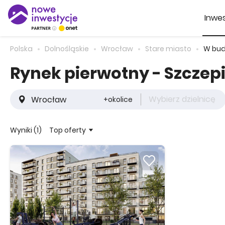
Inwes
Polska
Dolnośląskie
Wrocław
Stare miasto
W bu
Rynek pierwotny - Szczep
Wybierz dzielnicę
+okolice
Top oferty
Wyniki (1)