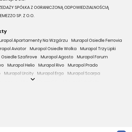
ZEDAŻY SPÓŁKA Z OGRANICZONĄ ODPOWIEDZIALNOŚCIĄ
EMEZZO SP. Z O.O.
kty
urapol Apartamenty Na Wzgórzu
Murapol Osiedle Ferrovia
rapol Aviator
Murapol Osiedle Wolka
Murapol Trzy Lipki
 Osiedle Szafirove
Murapol Agosto
Murapol Forum
vo
Murapol Helio
Murapol Rivo
Murapol Prado
o
Murapol Urcity
Murapol Ergo
Murapol Scarpa
oczniova
Murapol GreenCity
Murapol LakeSide
Gardenia
Murapol Nowe Bogucice
Murapol RiverSide
 EcoOne
Osiedle Mieszkaniowe Górka Narodowa
bowicka 114
Osiedle Zielna
ro Zachód
Osiedle Bokserska 71
Osiedle Urbino
rtamenty nad Rzeką
Osiedle przy Ryżowej
Braniborska 80
e Harmonia
Apartamenty Literacka