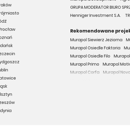
Kraków
GRUPA MODERATOR BIURO SPR
rójmiasto
Henniger Investment S.A.
TR
ódź
Wrocław
Rekomendowane proje
Poznań
Murapol Siewierz Jeziorna
M
Gdańsk
Murapol Osiedle Faktoria
Mu
zczecin
Murapol Osiedle Filo
Murapol
Bydgoszcz
Murapol Primo
Murapol Moti
blin
Murapol Corfa
Murapol Nov
Katowice
Murapol Portovo
Murapol St
ląsk
Murapol MainPoint
Murapol 
lsztyn
Murapol UniverCity
Murapol
Rzeszów
Osiedle przy Malborskiej
Oso
Gdynia
Dzielnica Mieszkaniowa Met
Osiedle Wilno
29. Aleja
Apa
Osiedle Miedzyleska
Osiedl