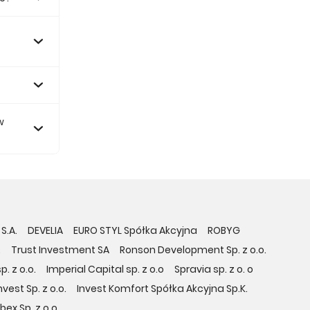
0 zł.
w
S.A.
DEVELIA
EURO STYL Spółka Akcyjna
ROBYG
.
Trust Investment SA
Ronson Development Sp. z o.o.
. z o.o.
Imperial Capital sp. z o.o
Spravia sp. z o. o
vest Sp. z o.o.
Invest Komfort Spółka Akcyjna Sp.K.
bex Sp. z o.o.