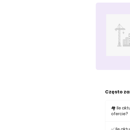
Często z
🏘️ Ile a
ofercie?
W ofercie
✅ Ile ak