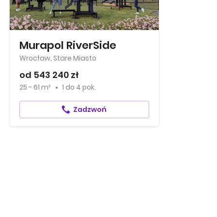
Murapol RiverSide
Wrocław, Stare Miasto
od 543 240 zł
25 - 61 m²
1
do
4 pok.
Zadzwoń