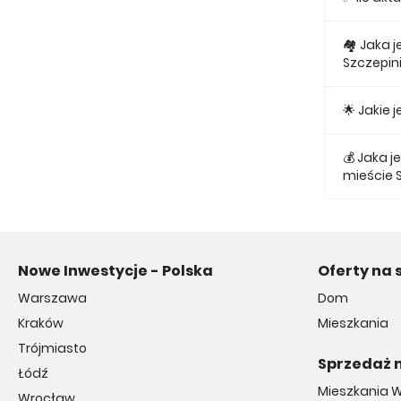
Obecnie w
🏘 Jaka 
Szczepin
Najmniejs
🌟 Jakie
Najtańsze 
💰 Jaka 
mieście 
Średnio z
Nowe Inwestycje - Polska
Oferty na 
Warszawa
Dom
Kraków
Mieszkania
Trójmiasto
Sprzedaż 
Łódź
Mieszkania 
Wrocław