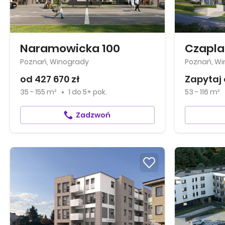
Naramowicka 100
Czapla
Poznań, Winogrady
Poznań, W
od 427 670 zł
Zapytaj 
35 - 155 m²
1
do
5+ pok.
53 - 116 m²
Zadzwoń