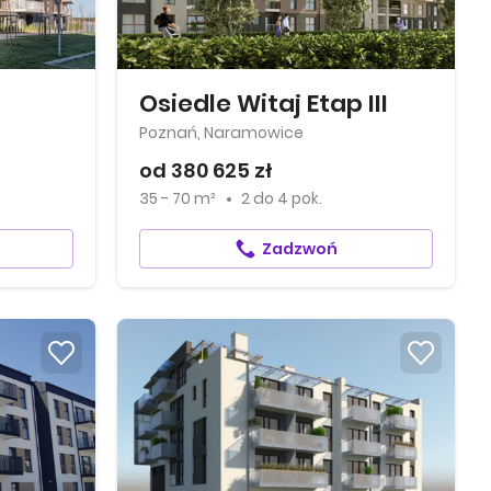
Osiedle Witaj Etap III
Poznań, Naramowice
od 380 625 zł
35 - 70 m²
2
do
4 pok.
Zadzwoń