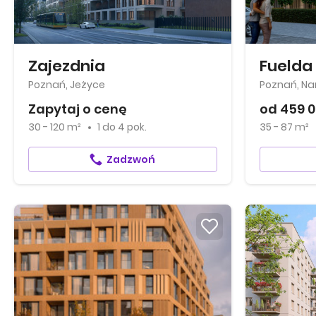
Zajezdnia
Fuelda
Poznań, Jeżyce
Poznań, N
Zapytaj o cenę
od 459 0
30 - 120 m²
1
do
4 pok.
35 - 87 m²
Zadzwoń