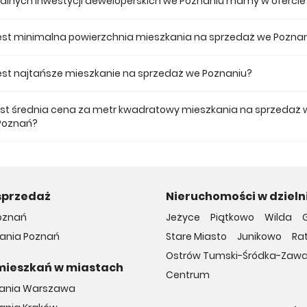
tualnych inwestycji deweloperskich we Poznaniu mamy w ofercie
 ofercie posiadamy 19 inwestycji deweloperskich we Poznaniu.
jest minimalna powierzchnia mieszkania na sprzedaż we Pozna
ze mieszkanie dostępne na sprzedaż we Poznaniu jest 25,86.
 jest najtańsze mieszkanie na sprzedaż we Poznaniu?
mieszkanie na sprzedaż we Poznaniu w naszej ofercie kosztuje 333 322 
jest średnia cena za metr kwadratowy mieszkania na sprzedaż 
Poznań?
a m2 nowego mieszkania we Poznaniu musimy zapłacić 14 030 zł.
sprzedaż
Nieruchomości w dzieln
oznań
Jeżyce
Piątkowo
Wilda
ania Poznań
Stare Miasto
Junikowo
Ra
Ostrów Tumski-Śródka-Zaw
mieszkań w miastach
Centrum
kania Warszawa