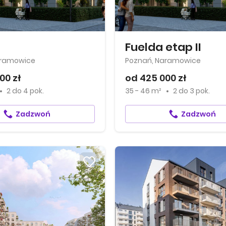
Fuelda etap II
aramowice
Poznań, Naramowice
00 zł
od 425 000 zł
2
do
4 pok.
35 - 46 m²
2
do
3 pok.
Zadzwoń
Zadzwoń