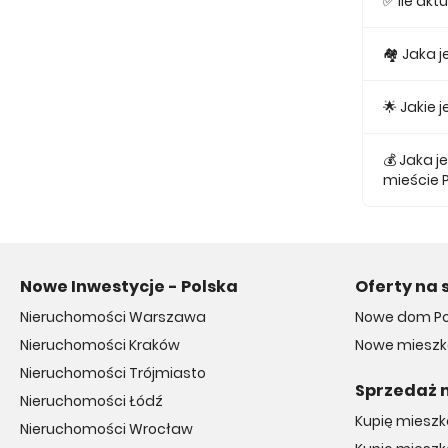
✅ Ile ak
Obecnie w
🏘 Jaka 
Najmniejs
🌟 Jakie
Najtańsze 
💰 Jaka 
mieście 
Średnio z
Nowe Inwestycje - Polska
Oferty na 
Nieruchomości Warszawa
Nowe dom P
Nieruchomości Kraków
Nowe mieszk
Nieruchomości Trójmiasto
Sprzedaż 
Nieruchomości Łódź
Kupię miesz
Nieruchomości Wrocław