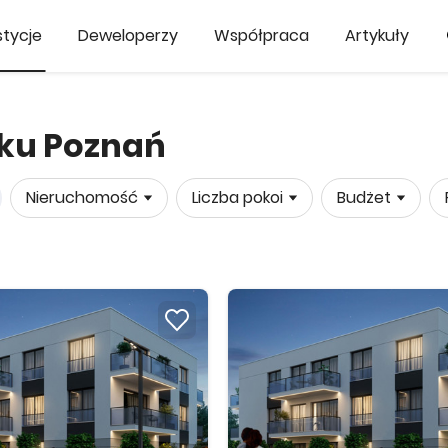
tycje
Deweloperzy
Współpraca
Artykuły
rku Poznań
Nieruchomość
Liczba pokoi
Budżet