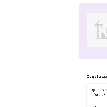
Często z
🏘️ Ile a
ofercie?
W ofercie