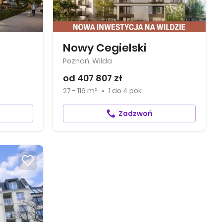
Nowy Cegielski
Poznań, Wilda
od 407 807 zł
27 - 116 m²
1
do
4 pok.
Zadzwoń