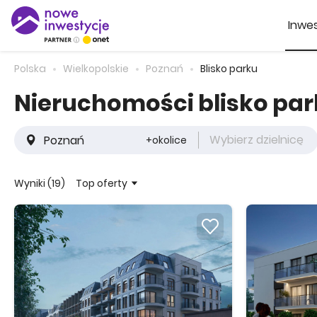
Inwes
Polska
Wielkopolskie
Poznań
Blisko parku
Nieruchomości blisko pa
Wybierz dzielnicę
+okolice
Top oferty
Wyniki (19)