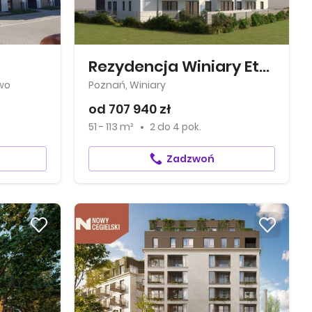
Rezydencja Winiary Etap II
wo
Poznań, Winiary
od 707 940 zł
51 - 113 m²
2
do
4 pok.
Zadzwoń