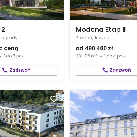
 2
Modena Etap II
inogrady
Poznań, Jeżyce
o cenę
od 490 460 zł
1
do
5 pok.
28 - 116 m²
1
do
4 pok.
Zadzwoń
Zadzwoń