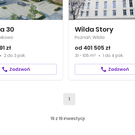
ka 30
Wilda Story
nikowo
Poznań, Wilda
91 zł
od 401 505 zł
2
do
3 pok.
31 - 105 m²
1
do
4 pok.
Zadzwoń
Zadzwoń
1
19
z
19
inwestycji