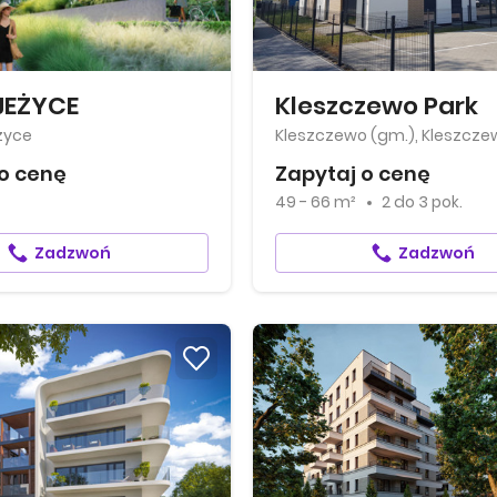
JEŻYCE
Kleszczewo Park
życe
Kleszczewo (gm.), Kleszcze
o cenę
Zapytaj o cenę
49 - 66 m²
2
do
3 pok.
Zadzwoń
Zadzwoń