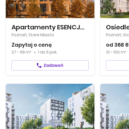
Apartamenty ESENCJA II
Osiedl
Poznań, Stare Miasto
Poznań, St
Zapytaj o cenę
od 368 6
27 - 119 m²
1
do
5 pok.
31 - 100 m²
Zadzwoń