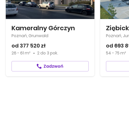
Kameralny Górczyn
Ziębic
Poznań, Grunwald
Poznań, Ju
od 377 520 zł
od 693 8
26 - 61 m²
2
do
3 pok.
54 - 75 m²
Zadzwoń