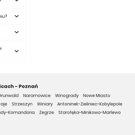
?
niu?
zł.
w
icach - Poznań
Grunwald
Naramowice
Winogrady
Nowe Miasto
taje
Strzeszyn
Winiary
Antoninek-Zieliniec-Kobylepole
ady-Komandoria
Żegrze
Starołęka-Minikowo-Marlewo