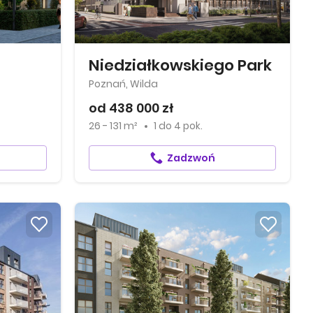
Niedziałkowskiego Park
Poznań, Wilda
od 438 000 zł
26 - 131 m²
1
do
4 pok.
Zadzwoń