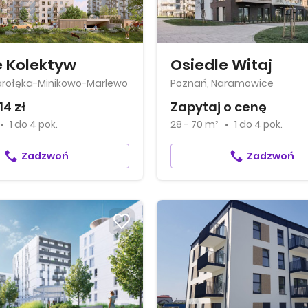
e Kolektyw
Osiedle Witaj
arołęka-Minikowo-Marlewo
Poznań, Naramowice
14 zł
Zapytaj o cenę
1
do
4 pok.
28 - 70 m²
1
do
4 pok.
Zadzwoń
Zadzwoń