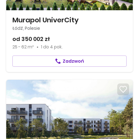
Murapol UniverCity
Łódź, Polesie
od 350 002 zł
25 - 62 m²
1
do
4 pok.
Zadzwoń