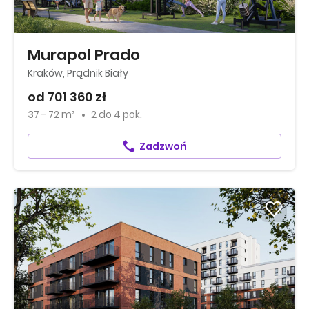
Murapol Prado
Kraków, Prądnik Biały
od 701 360 zł
37 - 72 m²
2
do
4 pok.
Zadzwoń