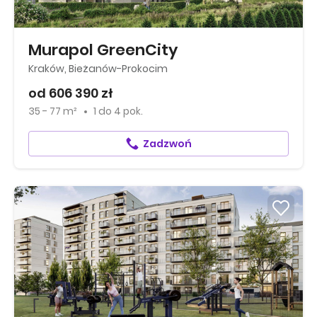
Murapol GreenCity
Kraków, Bieżanów-Prokocim
od 606 390 zł
35 - 77 m²
1
do
4 pok.
Zadzwoń