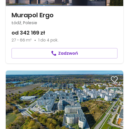
Murapol Ergo
Łódź, Polesie
od 342 169 zł
27 - 66 m²
1
do
4 pok.
Zadzwoń