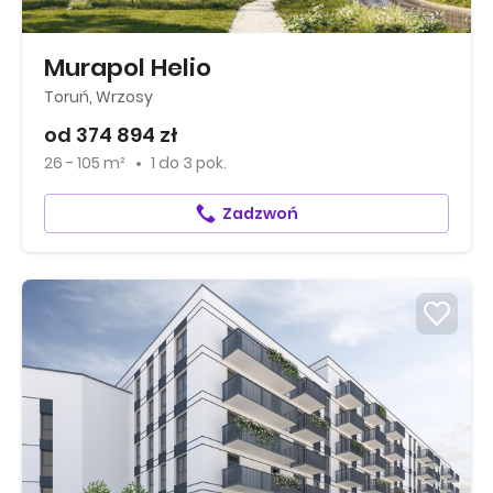
Murapol Helio
Toruń, Wrzosy
od 374 894 zł
26 - 105 m²
1
do
3 pok.
Zadzwoń