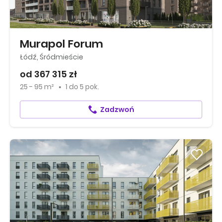
Murapol Forum
Łódź, Śródmieście
od 367 315 zł
25 - 95 m²
1
do
5 pok.
Zadzwoń