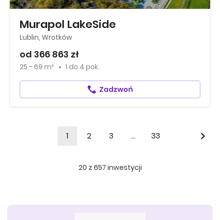
Murapol LakeSide
Lublin, Wrotków
od 366 863 zł
25 - 69 m²
1
do
4 pok.
Zadzwoń
1
2
3
...
33
20
z
657
inwestycji