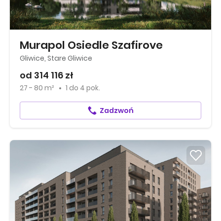
Murapol Osiedle Szafirove
Gliwice, Stare Gliwice
od 314 116 zł
27 - 80 m²
1
do
4 pok.
Zadzwoń