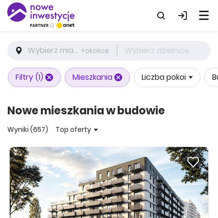
Wybierz miasto
Wybierz dzielnicę
+okolice
Filtry
(1)
Mieszkania
Liczba pokoi
B
Nowe mieszkania w budowie
Wyniki (657)
Top oferty