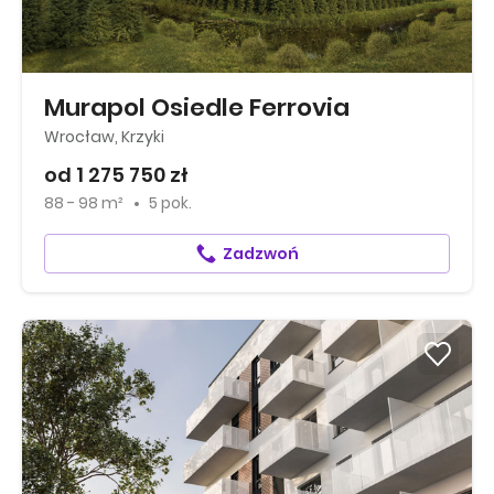
Murapol Osiedle Ferrovia
Wrocław, Krzyki
od 1 275 750 zł
88 - 98 m²
5 pok.
Zadzwoń