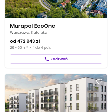
Murapol EcoOne
Warszawa, Białołęka
od 472 943 zł
26 - 60 m²
1
do
4 pok.
Zadzwoń