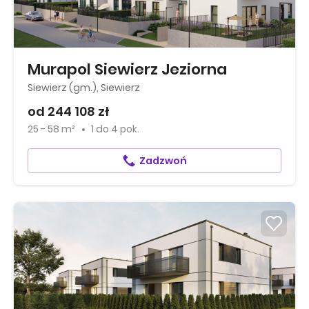
Murapol Siewierz Jeziorna
Siewierz (gm.), Siewierz
od 244 108 zł
25 - 58 m²
1
do
4 pok.
Zadzwoń