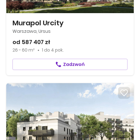
Murapol Urcity
Warszawa, Ursus
od 587 407 zł
26 - 60 m²
1
do
4 pok.
Zadzwoń