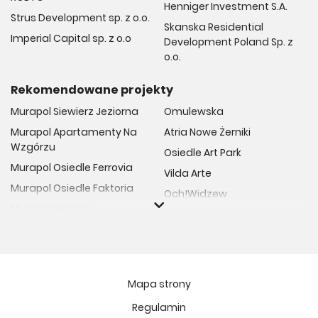
Henniger Investment S.A.
Strus Development sp. z o.o.
Skanska Residential
Imperial Capital sp. z o.o
Development Poland Sp. z
o.o.
Rekomendowane projekty
Murapol Siewierz Jeziorna
Omulewska
Murapol Apartamenty Na
Atria Nowe Żerniki
Wzgórzu
Osiedle Art Park
Murapol Osiedle Ferrovia
Vilda Arte
Murapol Osiedle Faktoria
Och!Widzew
Murapol Aviator
Fuelda etap II
Murapol Osiedle Wolka
Osiedle Meiera
Murapol Trzy Lipki
Żabiniec Vita
Murapol Osiedle Filo
Rytm Mokotowa
Mapa strony
Murapol Osiedle Szafirove
Apartamenty ESENCJA II
Regulamin
Murapol Agosto
Kopernika 71