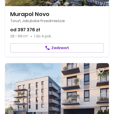
Murapol Novo
Toruń, Jakubskie Przedmieście
od 397 376 zł
28 - 69 m²
1
do
4 pok.
Zadzwoń