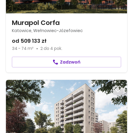
Murapol Corfa
Katowice, Wełnowiec-Józefowiec
od 509 133 zł
34 - 74 m²
2
do
4 pok.
Zadzwoń