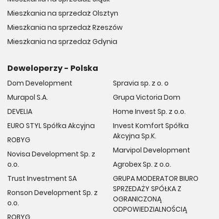
Mieszkania na sprzedaż Olsztyn
Mieszkania na sprzedaż Rzeszów
Mieszkania na sprzedaż Gdynia
Deweloperzy - Polska
Dom Development
Spravia sp. z o. o
Murapol S.A.
Grupa Victoria Dom
DEVELIA
Home Invest Sp. z o.o.
EURO STYL Spółka Akcyjna
Invest Komfort Spółka
Akcyjna Sp.K.
ROBYG
Marvipol Development
Novisa Development Sp. z
o.o.
Agrobex Sp. z o.o.
Trust Investment SA
GRUPA MODERATOR BIURO
SPRZEDAŻY SPÓŁKA Z
Ronson Development Sp. z
OGRANICZONĄ
o.o.
ODPOWIEDZIALNOŚCIĄ
ROBYG