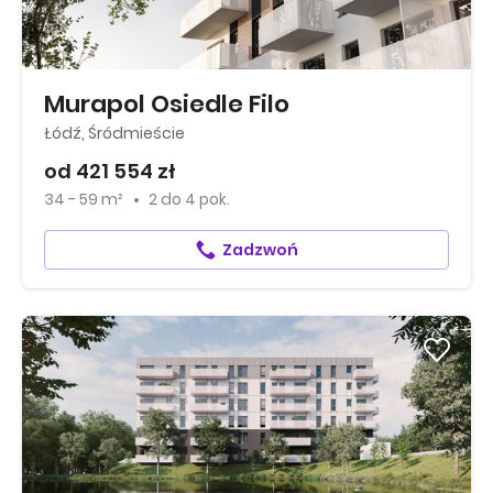
Murapol Osiedle Filo
Łódź, Śródmieście
od 421 554 zł
34 - 59 m²
2
do
4 pok.
Zadzwoń