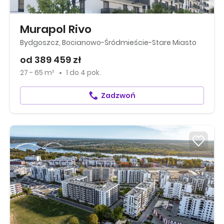
Murapol Rivo
Bydgoszcz, Bocianowo-Śródmieście-Stare Miasto
od 389 459 zł
27 - 65 m²
1
do
4 pok.
Zadzwoń