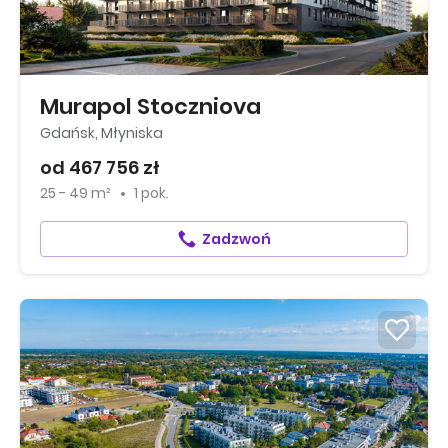
Murapol Stoczniova
Gdańsk, Młyniska
od 467 756 zł
25 - 49 m²
1 pok.
Zadzwoń