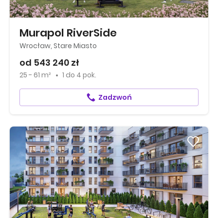
Murapol RiverSide
Wrocław, Stare Miasto
od 543 240 zł
25 - 61 m²
1
do
4 pok.
Zadzwoń