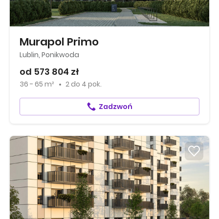
Murapol Primo
Lublin, Ponikwoda
od 573 804 zł
36 - 65 m²
2
do
4 pok.
Zadzwoń