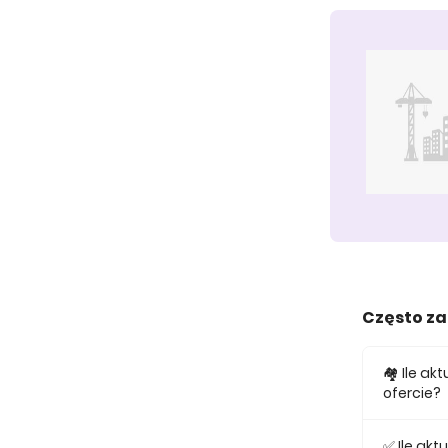
Często z
🏘️ Ile a
ofercie?
W ofercie
✅ Ile ak