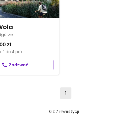
Wola
dgórze
00 zł
1
do
4 pok.
Zadzwoń
1
6
z
7
inwestycji