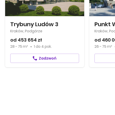
Trybuny Ludów 3
Punkt 
Kraków, Podgórze
Kraków, Po
od 453 654 zł
od 460 0
28 - 75 m²
1
do
4 pok.
26 - 75 m²
Zadzwoń