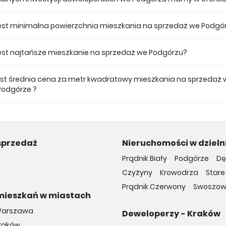
 ofercie posiadamy 7 inwestycji deweloperskich we Podgórzu.
jest minimalna powierzchnia mieszkania na sprzedaż we Podgó
ze mieszkanie dostępne na sprzedaż we Podgórzu jest 25,2.
 jest najtańsze mieszkanie na sprzedaż we Podgórzu?
 mieszkanie na sprzedaż we Podgórzu w naszej ofercie kosztuje 460 000
jest średnia cena za metr kwadratowy mieszkania na sprzedaż 
Podgórze ?
a m2 nowego mieszkania we Podgórzu musimy zapłacić 16 958 zł.
sprzedaż
Nieruchomości w dzieln
Prądnik Biały
Podgórze
Dę
Czyżyny
Krowodrza
Stare
Prądnik Czerwony
Swoszow
mieszkań w miastach
Warszawa
Deweloperzy - Kraków
Kraków