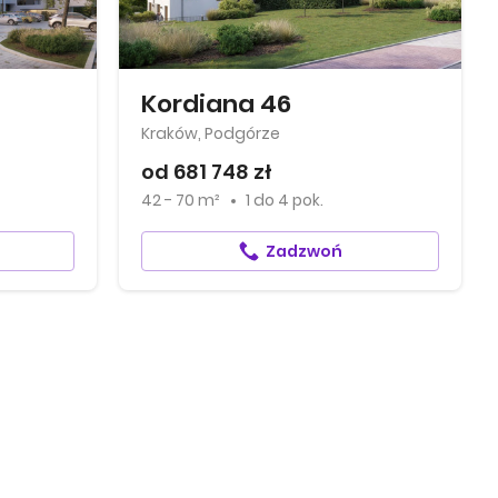
t
Kordiana 46
Kraków, Podgórze
od 681 748 zł
42 - 70 m²
1
do
4 pok.
Zadzwoń