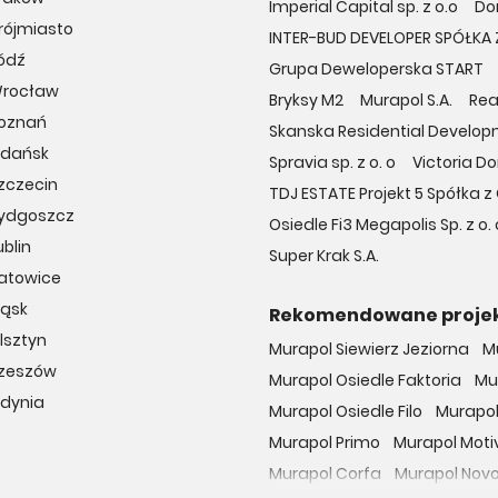
Imperial Capital sp. z o.o
Do
rójmiasto
INTER-BUD DEVELOPER SPÓŁK
ódź
Grupa Deweloperska START
Wrocław
Bryksy M2
Murapol S.A.
Rea
Poznań
Skanska Residential Developm
Gdańsk
Spravia sp. z o. o
Victoria D
zczecin
TDJ ESTATE Projekt 5 Spółka
Bydgoszcz
Osiedle Fi3 Megapolis Sp. z 
blin
Super Krak S.A.
Katowice
ląsk
Rekomendowane proje
lsztyn
Murapol Siewierz Jeziorna
M
Rzeszów
Murapol Osiedle Faktoria
Mu
Gdynia
Murapol Osiedle Filo
Murapol
Murapol Primo
Murapol Moti
Murapol Corfa
Murapol Nov