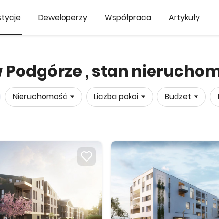
tycje
Deweloperzy
Współpraca
Artykuły
 Podgórze , stan nierucho
Nieruchomość
Liczba pokoi
Budżet