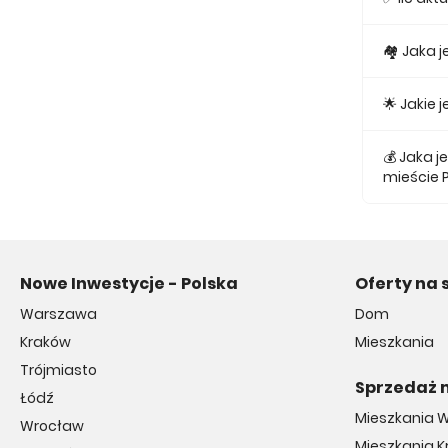
Obecnie w
🏘 Jaka 
Najmniejs
🌟 Jakie
Najtańsze
💰 Jaka 
mieście 
Średnio z
Nowe Inwestycje - Polska
Oferty na 
Warszawa
Dom
Kraków
Mieszkania
Trójmiasto
Sprzedaż 
Łódź
Mieszkania 
Wrocław
Mieszkania 