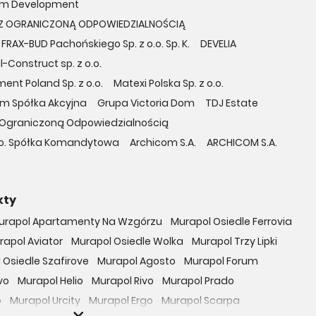
m Development
A Z OGRANICZONĄ ODPOWIEDZIALNOŚCIĄ
FRAX-BUD Pachońskiego Sp. z o.o. Sp. K.
DEVELIA
l-Construct sp. z o.o.
ent Poland Sp. z o.o.
Matexi Polska Sp. z o.o.
om Spółka Akcyjna
Grupa Victoria Dom
TDJ Estate
 z Ograniczoną Odpowiedzialnością
o. o. Spółka Komandytowa
Archicom S.A.
ARCHICOM S.A.
kty
urapol Apartamenty Na Wzgórzu
Murapol Osiedle Ferrovia
rapol Aviator
Murapol Osiedle Wolka
Murapol Trzy Lipki
 Osiedle Szafirove
Murapol Agosto
Murapol Forum
vo
Murapol Helio
Murapol Rivo
Murapol Prado
o
Murapol Urcity
Murapol Ergo
Murapol Scarpa