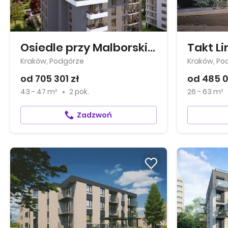
Osiedle przy Malborskiej
Takt Li
Kraków, Podgórze
Kraków, Po
od 705 301 zł
od 485 0
43 - 47 m²
2 pok.
26 - 63 m²
Zadzwoń