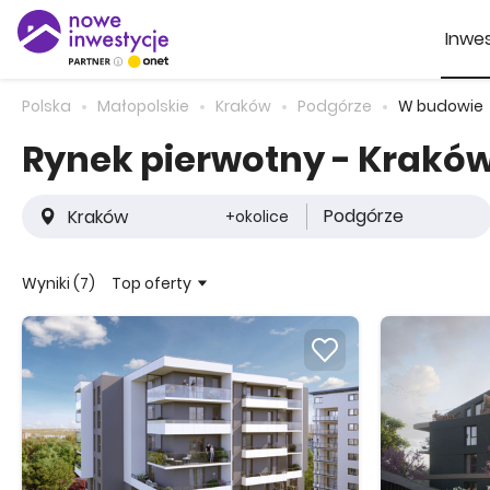
Inwes
Polska
Małopolskie
Kraków
Podgórze
W budowie
Rynek pierwotny - Kraków
Podgórze
+okolice
Top oferty
Wyniki (7)