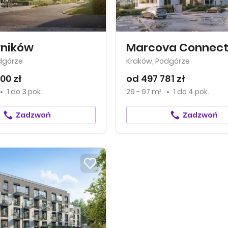
rników
Marcova Connec
dgórze
Kraków, Podgórze
00 zł
od 497 781 zł
1
do
3 pok.
29 - 97 m²
1
do
4 pok.
Zadzwoń
Zadzwoń