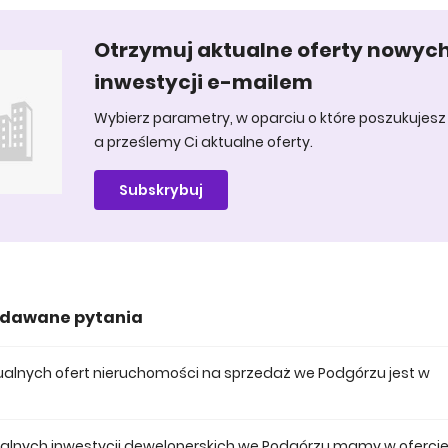
Otrzymuj aktualne oferty nowyc
inwestycji e-mailem
Wybierz parametry, w oparciu o które poszukujesz 
a prześlemy Ci aktualne oferty.
Subskrybuj
adawane pytania
ktualnych ofert nieruchomości na sprzedaż we Podgórzu jest w
 posiadamy obecnie 380 mieszkań na sprzedaż we Podgórzu.
tualnych inwestycji deweloperskich we Podgórzu mamy w oferci