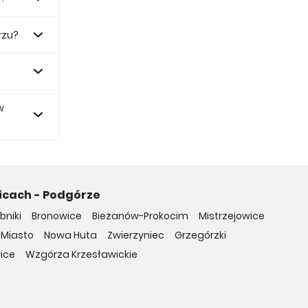
rzu?
 zł.
w
icach - Podgórze
bniki
Bronowice
Bieżanów-Prokocim
Mistrzejowice
 Miasto
Nowa Huta
Zwierzyniec
Grzegórzki
ice
Wzgórza Krzesławickie