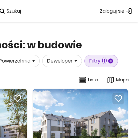
Szukaj
Zaloguj się
mości: w budowie
Powierzchnia
Deweloper
Filtry
(1)
Lista
Mapa