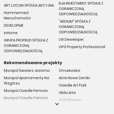
ELIA INVESTMENT SPÓŁKA Z
ART.LOCUM SPÓŁKA AKCYJNA
OGRANICZONĄ
Hammermed
ODPOWIEDZIALNOŚCIĄ
Nieruchomości
"AEDIUM" SPÓŁKA Z
DEVELOPME
OGRANICZONĄ
ODPOWIEDZIALNOŚCIĄ
InHome
LW Deweloper
GRUPA PROFBUD SPÓŁKA Z
OGRANICZONĄ
OPG Property Professional
ODPOWIEDZIALNOŚCIĄ
Rekomendowane projekty
Murapol Siewierz Jeziorna
Omulewska
Murapol Apartamenty Na
Atria Nowe Żerniki
Wzgórzu
Osiedle Art Park
Murapol Osiedle Ferrovia
Vilda Arte
Murapol Osiedle Faktoria
Och!Widzew
Murapol Aviator
Fuelda etap II
Murapol Osiedle Wolka