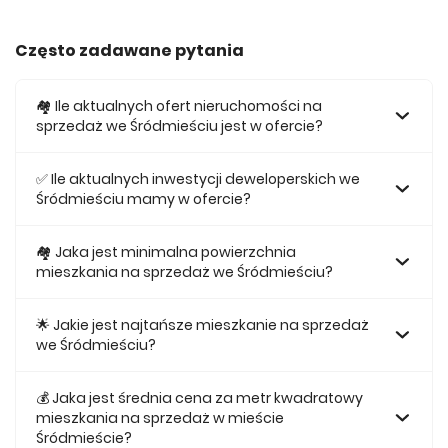
Często zadawane pytania
🏘️ Ile aktualnych ofert nieruchomości na
sprzedaż we Śródmieściu jest w ofercie?
W ofercie posiadamy obecnie 39 mieszkań na sprzedaż
we Śródmieściu.
✅ Ile aktualnych inwestycji deweloperskich we
Śródmieściu mamy w ofercie?
Obecnie w ofercie posiadamy 3 inwestycji deweloperskich
we Śródmieściu.
🏘 Jaka jest minimalna powierzchnia
mieszkania na sprzedaż we Śródmieściu?
Najmniejsze mieszkanie dostępne na sprzedaż we
Śródmieściu jest 29,71.
🌟 Jakie jest najtańsze mieszkanie na sprzedaż
we Śródmieściu?
Najtańsze mieszkanie na sprzedaż we Śródmieściu w
naszej ofercie kosztuje 341 182 zł.
💰 Jaka jest średnia cena za metr kwadratowy
mieszkania na sprzedaż w mieście
Śródmieście?