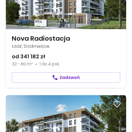
Nova Radiostacja
Łódź, Śródmieście
od 341 182 zł
32 - 80 m²
1
do
4 pok.
Zadzwoń