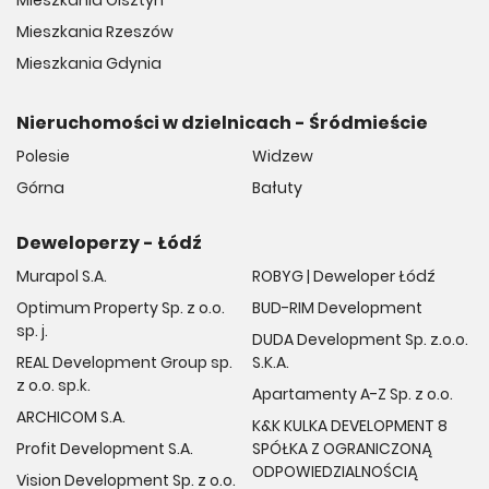
Mieszkania Olsztyn
Mieszkania Rzeszów
Mieszkania Gdynia
Nieruchomości w dzielnicach - Śródmieście
Polesie
Widzew
Górna
Bałuty
Deweloperzy - Łódź
Murapol S.A.
ROBYG | Deweloper Łódź
Optimum Property Sp. z o.o.
BUD-RIM Development
sp. j.
DUDA Development Sp. z.o.o.
REAL Development Group sp.
S.K.A.
z o.o. sp.k.
Apartamenty A-Z Sp. z o.o.
ARCHICOM S.A.
K&K KULKA DEVELOPMENT 8
Profit Development S.A.
SPÓŁKA Z OGRANICZONĄ
ODPOWIEDZIALNOŚCIĄ
Vision Development Sp. z o.o.