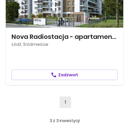
Nova Radiostacja - apartamenty inwes...
Łódź, Śródmieście
Zadzwoń
1
3
z
3
inwestycji