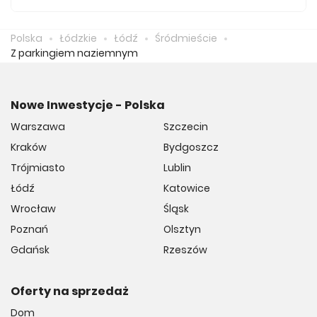
Średnio za m2 nowego mieszkania we Śródmieściu
musimy zapłacić 11 403 zł.
Polska
Łódzkie
Łódź
Śródmieście
Z parkingiem naziemnym
Nowe Inwestycje - Polska
Warszawa
Szczecin
Kraków
Bydgoszcz
Trójmiasto
Lublin
Łódź
Katowice
Wrocław
Śląsk
Poznań
Olsztyn
Gdańsk
Rzeszów
Oferty na sprzedaż
Dom