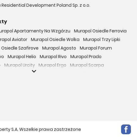
 Residential Development Poland Sp. z o.o.
kty
urapol Apartamenty Na Wzgórzu
Murapol Osiedle Ferrovia
rapol Aviator
Murapol Osiedle Wolka
Murapol Trzy Lipki
 Osiedle Szafirove
Murapol Agosto
Murapol Forum
vo
Murapol Helio
Murapol Rivo
Murapol Prado
o
Murapol Urcity
Murapol Ergo
Murapol Scarpa
oczniova
Murapol GreenCity
Murapol LakeSide
Gardenia
Murapol Nowe Bogucice
Murapol RiverSide
 EcoOne
Osiedle Mieszkaniowe Górka Narodowa
bowicka 114
Osiedle Zielna
ro Zachód
Osiedle Bokserska 71
Osiedle Urbino
rtamenty nad Rzeką
Osiedle przy Ryżowej
Braniborska 80
e Harmonia
Apartamenty Literacka
perty S.A. Wszelkie prawa zastrzeżone
Mokotów Sportowy
Apartamenty Park Matecznego