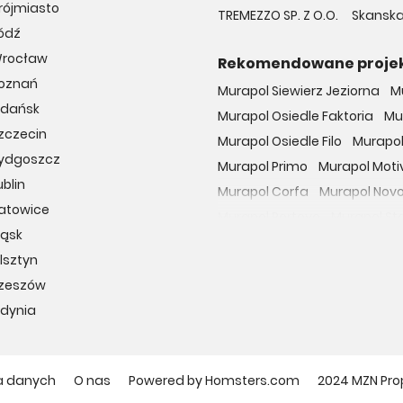
rójmiasto
TREMEZZO SP. Z O.O.
Skanska
ódź
Wrocław
Rekomendowane proje
Poznań
Murapol Siewierz Jeziorna
M
Gdańsk
Murapol Osiedle Faktoria
Mu
zczecin
Murapol Osiedle Filo
Murapol
Bydgoszcz
Murapol Primo
Murapol Moti
blin
Murapol Corfa
Murapol Nov
Katowice
Murapol Portovo
Murapol St
ląsk
Murapol MainPoint
Murapol 
lsztyn
Murapol UniverCity
Murapol
Rzeszów
Osiedle przy Malborskiej
Oso
Gdynia
Dzielnica Mieszkaniowa Met
Osiedle Wilno
29. Aleja
Apa
Osiedle Miedzyleska
Osiedl
a danych
O nas
Powered by Homsters.com
2024 MZN Pro
Apartamenty nad Oławką