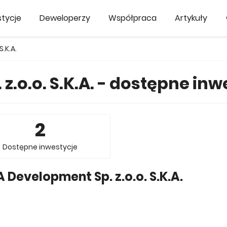
tycje
Deweloperzy
Współpraca
Artykuły
.K.A.
.o.o. S.K.A. - dostępne inw
2
Dostępne inwestycje
 Development Sp. z.o.o. S.K.A.