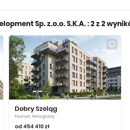
pment Sp. z.o.o. S.K.A. :
2
z
2
wynik
Dobry Szeląg
Poznań, Winogrady
od 454 410 zł