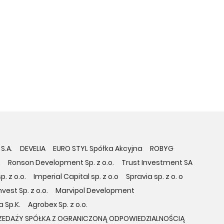
S.A.
DEVELIA
EURO STYL Spółka Akcyjna
ROBYG
.
Ronson Development Sp. z o.o.
Trust Investment SA
. z o.o.
Imperial Capital sp. z o.o
Spravia sp. z o. o
vest Sp. z o.o.
Marvipol Development
 Sp.K.
Agrobex Sp. z o.o.
ZEDAŻY SPÓŁKA Z OGRANICZONĄ ODPOWIEDZIALNOŚCIĄ