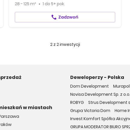
28 - 125 m²
1
do
5+ pok.
Zadzwoń
2
z
2
inwestycji
sprzedaż
Deweloperzy - Polska
Dom Development
Murapol 
Novisa Development Sp. z o.o
ROBYG
Strus Development sp
mieszkań w miastach
Grupa Victoria Dom
Home In
Warszawa
Invest Komfort Spółka Akcyjna
Kraków
GRUPA MODERATOR BIURO SPR