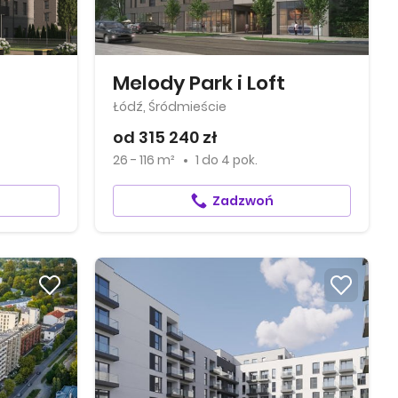
Melody Park i Loft
Łódź, Śródmieście
od 315 240 zł
26 - 116 m²
1
do
4 pok.
Zadzwoń