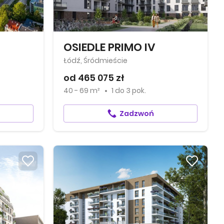
OSIEDLE PRIMO IV
Łódź, Śródmieście
od 465 075 zł
40 - 69 m²
1
do
3 pok.
Zadzwoń