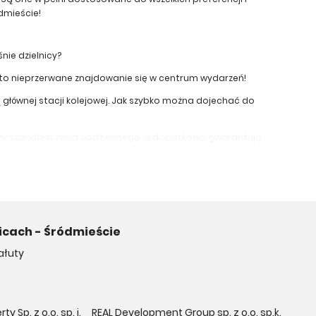
dmieście!
nie dzielnicy?
u to nieprzerwane znajdowanie się w centrum wydarzeń!
 głównej stacji kolejowej. Jak szybko można dojechać do
szy standard życia codziennego, a dodatkowo gwarantują
kania w kamienicach oraz nowe apartamenty.
icach - Śródmieście
 inwestycje mieszkaniowe z wieloma udogodnieniami.
ałuty
w:
wska, są zazwyczaj droższe, jednakże oferują jednocześnie
 Sp. z o.o. sp. j.
REAL Development Group sp. z o.o. sp.k.