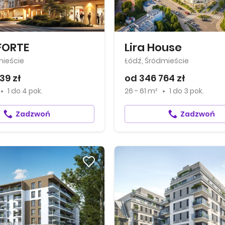
FORTE
Lira House
mieście
Łódź, Śródmieście
39 zł
od 346 764 zł
1
do
4 pok.
26 - 61 m²
1
do
3 pok.
Zadzwoń
Zadzwoń