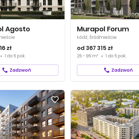
l Agosto
Murapol Forum
mieście
Łódź, Śródmieście
16 zł
od 367 315 zł
1
do
5 pok.
25 - 95 m²
1
do
5 pok.
Zadzwoń
Zadzwoń