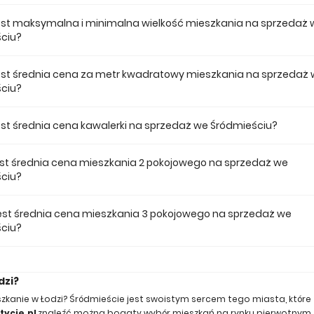
 cena mieszkania na sprzedaż we Śródmieściu wynosi 315 240 zł.
jest maksymalna i minimalna wielkość mieszkania na sprzedaż 
ciu?
e mieszkanie na sprzedaż we Śródmieściu w naszej ofercie ma 155,66, 
e 25,03.
jest średnia cena za metr kwadratowy mieszkania na sprzedaż
ciu?
a m2 mieszkania we Śródmieściu musimy zapłacić 13 402 zł.
jest średnia cena kawalerki na sprzedaż we Śródmieściu?
a kawalerkę we Śródmieściu musimy zapłacić 489 617 zł.
est średnia cena mieszkania 2 pokojowego na sprzedaż we
ciu?
 pokojowe mieszkanie we Śródmieściu średnio musimy zapłacić 537 233
 jest średnia cena mieszkania 3 pokojowego na sprzedaż we
ciu?
 pokojowe mieszkanie we Śródmieściu średnio musimy zapłacić 814 959
dzi?
szkanie w Łodzi? Śródmieście jest swoistym sercem tego miasta, któr
ycje.pl
znaleźć można bogaty wybór mieszkań na rynku pierwotnym. S