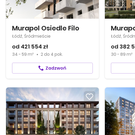
Murapol Osiedle Filo
Murapo
Łódź, Śródmieście
Łódź, Śród
od 421 554 zł
od 382 5
34 - 59 m²
2
do
4 pok.
30 - 89 m²
Zadzwoń