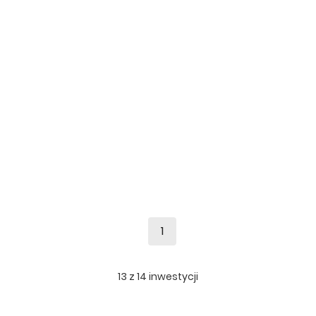
1
13
z
14
inwestycji