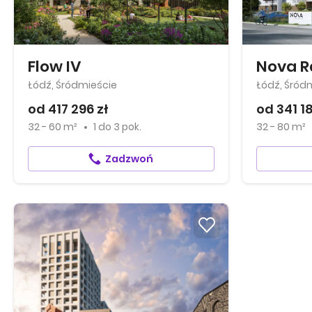
Flow IV
Nova R
Łódź, Śródmieście
Łódź, Śród
od 417 296 zł
od 341 18
32 - 60 m²
1
do
3 pok.
32 - 80 m²
Zadzwoń