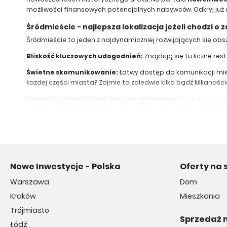
możliwości finansowych potencjalnych nabywców. Odkryj już d
Śródmieście - najlepsza lokalizacja jeżeli chodzi o
Śródmieście to jeden z najdynamiczniej rozwijających się obsz
Bliskość kluczowych udogodnień:
Znajdują się tu liczne re
Świetne skomunikowanie:
Łatwy dostęp do komunikacji miej
każdej części miasta? Zajmie to zaledwie kilka bądź kilkanaści
Nowoczesna infrastruktura mieszkaniowa:
Nowe inwestycj
dodatkowe udogodnienia, takie jak siłownie, baseny i zielone 
Gdzie należy szukać mieszkania na sprzedaż w Śró
Jeśli szukasz mieszkania na sprzedaż Śródmieście rynek pierwo
Okolice ulicy Piotrkowskiej:
Znane jest ono z liczn
Nowe Inwestycje - Polska
Stary Rynek:
Idealne miejsce dla miłośników histori
Oferty na 
Nowoczesne osiedla przy alei Kościuszki:
Spokojn
Warszawa
Dom
Koszt zakupu mieszkania w Śródmieściu - co warto
Kraków
Mieszkania
Zastanawiasz się, ile kosztuje kupno mieszkania w Śródmieściu
Trójmiasto
Sprzedaż 
Lokalizacja:
Mieszkania w centralnych i najbardziej prestiżow
Łódź