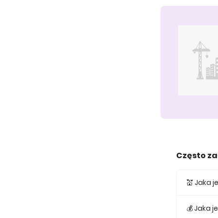
Często z
💒 Jaka 
Średnia c
💰 Jaka 