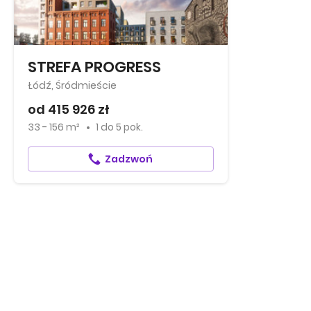
STREFA PROGRESS
Łódź, Śródmieście
od 415 926 zł
33 - 156 m²
1
do
5 pok.
Zadzwoń