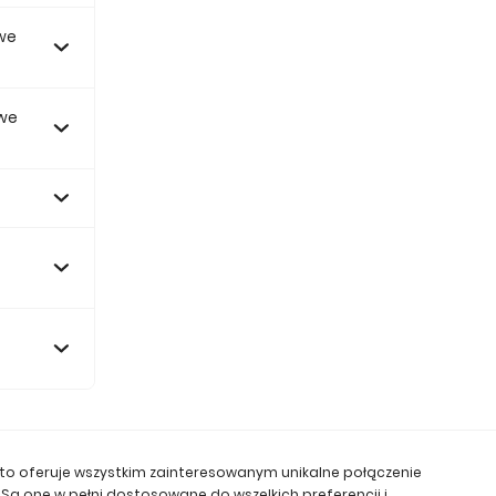
we
a
 we
 zł.
 zł.
e to oferuje wszystkim zainteresowanym unikalne połączenie
ą one w pełni dostosowane do wszelkich preferencji i