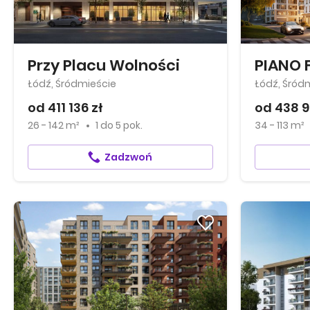
Przy Placu Wolności
PIANO 
Łódź, Śródmieście
Łódź, Śród
od 411 136 zł
od 438 9
26 - 142 m²
1
do
5 pok.
34 - 113 m²
Zadzwoń