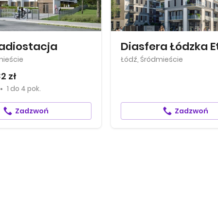
adiostacja
Diasfera Łódzka Et
mieście
Łódź, Śródmieście
2 zł
1
do
4 pok.
Zadzwoń
Zadzwoń