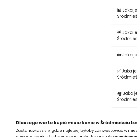
Najniższa
📊 Jaka 
Śródmieś
Największ
najmniejsz
🌟 Jaka 
Śródmieś
Średnio z
🏡 Jaka 
Średnio z
✅ Jaka j
Śródmieś
Za nowe 2
🏘️ Jaka
Śródmieś
Za nowe 3
Dlaczego warto kupić mieszkanie w Śródmieściu Ło
Zastanawiasz się, gdzie najlepiej byłoby zainwestować w mie
nowoczesności i historycznego uroku. Na portalu
noweinwest