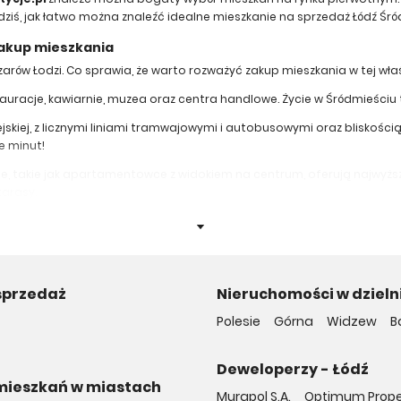
ziś, jak łatwo można znaleźć idealne mieszkanie na sprzedaż Łódź Śró
 zakup mieszkania
arów Łodzi. Co sprawia, że warto rozważyć zakup mieszkania w tej właś
stauracje, kawiarnie, muzea oraz centra handlowe. Życie w Śródmieści
skiej, z licznymi liniami tramwajowymi i autobusowymi oraz bliskością
e minut!
e, takie jak apartamentowce z widokiem na centrum, oferują najwyż
tarasy.
dmieściu?
tny, oto kluczowe lokalizacje, które warto rozważyć:
ych butików, kawiarni i restauracji. Oferuje nowoczesne miesz
i, z ofertą mieszkań w zrewitalizowanych budynkach.
sprzedaż
Nieruchomości w dzieln
a okolica, bliskość centrum oraz regularnie realizowane nowe
Polesie
Górna
Widzew
B
 wiedzieć?
 Łodzi? Ceny mogą się różnić w zależności od kilku kluczowych czynnikó
Deweloperzy - Łódź
mieszkań w miastach
ych częściach omawianej dziś aglomeracji miejskiej, jak ulica Piotrko
Murapol S.A.
Optimum Property