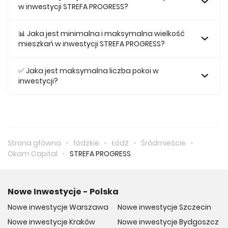
w inwestycji STREFA PROGRESS?
Najtańsze mieszkanie na sprzedaż w tej inwestycji kosztuje
Opieka medyczna
415 926 zł.
📊 Jaka jest minimalna i maksymalna wielkość
mieszkań w inwestycji STREFA PROGRESS?
Bliskość ośrodków zdrowotnych to duży atut omawianej
Największe mieszkanie na sprzedaż w inwestycji STREFA
dziś realizacji. W pobliżu znajdują się:
PROGRESS posiada 155,66, natomiast najmniejsze
✅ Jaka jest maksymalna liczba pokoi w
mieszkanie ma metraż 33,01.
inwestycji?
Diason (112 m)
Maksymalnie mieszkanie w inwestycji STREFA PROGRESS
posiada 5.
REN-VIT (143 m)
Wojewódzki Specjalistyczny Szpital imienia Mikołaja
Strona główna
łódzkie
Łódź
Śródmieście
Pirogowa (210 m)
Okam Capital
STREFA PROGRESS
Nowe Inwestycje - Polska
Sklepy i usługi
Nowe inwestycje Warszawa
Nowe inwestycje Szczecin
Na infrastrukturę handlowo-usługową składa się wiele
Nowe inwestycje Kraków
Nowe inwestycje Bydgoszcz
punktów. Najbliższe z nich to: