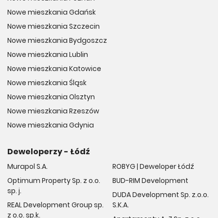
Boisko / kort (321 m)
Nowe mieszkania Gdańsk
Nowe mieszkania Szczecin
Nowe mieszkania Bydgoszcz
Realizacja inwestycji
Nowe mieszkania Lublin
Rozpoczęcie budowy: 4 kw. 2021 roku
Nowe mieszkania Katowice
Nowe mieszkania Śląsk
Planowane zakończenie: 3 kw. 2024 roku
Nowe mieszkania Olsztyn
Nowe mieszkania Rzeszów
Liczba budynków
Nowe mieszkania Gdynia
Cała inwestycja obejmuje 5 budynków wielorodzinnych
Deweloperzy - Łódź
Murapol S.A.
ROBYG | Deweloper Łódź
Liczba kondygnacji
Optimum Property Sp. z o.o.
BUD-RIM Development
sp. j.
DUDA Development Sp. z.o.o.
Budynki posiadają 14 kondygnacji naziemnych wraz z
REAL Development Group sp.
S.K.A.
parterem oraz 1 kondygnację podziemną
z o.o. sp.k.