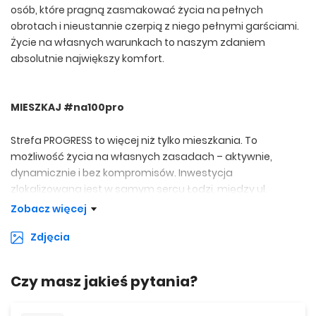
osób, które pragną zasmakować życia na pełnych
obrotach i nieustannie czerpią z niego pełnymi garściami.
Życie na własnych warunkach to naszym zdaniem
absolutnie największy komfort.
MIESZKAJ #na100pro
Strefa PROGRESS to więcej niż tylko mieszkania. To
możliwość życia na własnych zasadach – aktywnie,
dynamicznie i bez kompromisów. Inwestycja
zlokalizowana jest w samym sercu Łodzi, między ul.
Piotrkowską 217 a al. Kościuszki 132.
Zobacz więcej
Zdjęcia
Piotrkowska to jedna z najdłuższych ulic handlowych w
Europie, stanowiąca jednocześnie centrum miejskiego
życia. W sąsiedztwie Strefy PROGRESS znajduje się
Czy masz jakieś pytania?
kulturalno-rozrywkowe epicentrum Łodzi – Strefa
Piotrkowska 217.