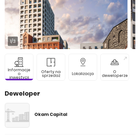
1
/3
Informacje
Oferty na
O
o
Lokalizacja
sprzedaż
deweloperze
inwestycji
Deweloper
Okam Capital