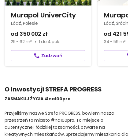
Murapol UniverCity
Murapol O
Łódź, Polesie
Łódź, Śródmieś
od 350 002 zł
od 421 554 
25 - 62 m²
1
do
4 pok.
34 - 59 m²
2
Zadzwoń
O inwestycji STREFA PROGRESS
ZASMAKUJ ŻYCIA #na100pro
Przyjęliśmy nazwę Strefa PROGRESS, bowiem nasza
przestrzeń to miasto #na100pro. To miejsce o
autentycznej, łódzkiej tożsamości, otwarte na
kreatywnych mieszkańców. Sprzedajemy mieszkania dla