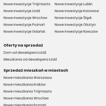
Nowe inwestycje Trójmiasto
Nowe inwestycje Lublin
Nowe inwestycje Łódź
Nowe inwestycje Katowice
Żabka (87 m)
Nowe inwestycje Wrocław
Nowe inwestycje Śląsk
Nowe inwestycje Poznań
Nowe inwestycje Olsztyn
Piekarenka (124 m)
Nowe inwestycje Gdańsk
Nowe inwestycje Rzeszów
Jaś i Małgosia (210 m)
Oferty na sprzedaż
Dom od dewelopera Łódź
Sport
Mieszkania od dewelopera Łódź
Bliskość terenów rekreacyjnych i obiektów sportowych to
Sprzedaż mieszkań w miastach
kolejna zaleta Strefy PROGRESS. W pobliżu znaleźć można:
Nowe mieszkania Warszawa
Nowe mieszkania Kraków
Koło Wrotki (100 m)
Nowe mieszkania Trójmiasto
Centrum Hatha-Yoga (133 m)
Nowe mieszkania Wrocław
Nowe mieszkania Poznań