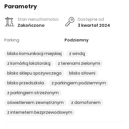
Parametry
Stan nieruchomości
Dostępne od
Zakończono
3 kwartał 2024
Parking
Podziemny
blisko komunikacji miejskiej
z windą
z komórką lokatorską
z terenami zielonymi
blisko sklepu spożywczego
blisko siłowni
blisko przedszkola
z parkingiem podziemnym
z parkingiem strzeżonym
oświetleniem zewnętrznym
z domofonem
z internetem bezprzewodowym