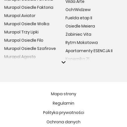
Vilda Arte
Murapol Osiedle Faktoria
Och!Widzew
Zapraszamy do zapoznania się z naszą ofertą i
Murapol Aviator
dołączenia do społeczności Strefy PROGRESS. Skontaktuj
Fuelda etap II
się z nami już dziś!
Murapol Osiedle Wolka
Osiedle Meiera
Murapol Trzy Lipki
Żabiniec Vita
Murapol Osiedle Filo
Rytm Mokotowa
Murapol Osiedle Szafirove
Apartamenty ESENCJA II
Murapol Agosto
Kopernika 71
Murapol Forum
Fort Natura Etap II
Murapol Primo
Osiedle Imbramowskie
Murapol Motivo
MIASTECZKO NOVA FALA
Murapol Helio
Niedziałkowskiego Park
Mapa strony
Murapol Rivo
Ptasia Vita
Regulamin
Murapol Prado
Osiedle Lissa
Polityka prywatności
Murapol Corfa
Żywiecka Vita
Ochrona danych
Murapol Novo
Atrium - Nowy Szczepin