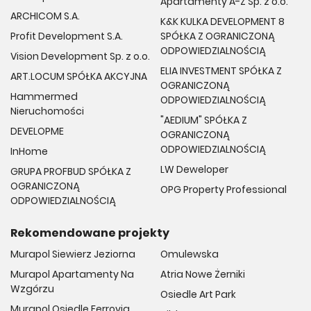
Apartamenty A-Z Sp. z o.o.
ARCHICOM S.A.
K&K KULKA DEVELOPMENT 8
Liczba mieszkań
Profit Development S.A.
SPÓŁKA Z OGRANICZONĄ
ODPOWIEDZIALNOŚCIĄ
Vision Development Sp. z o.o.
Cała inwestycja obejmuje 256 lokali mieszkalnych
ELIA INVESTMENT SPÓŁKA Z
ART.LOCUM SPÓŁKA AKCYJNA
OGRANICZONĄ
Hammermed
ODPOWIEDZIALNOŚCIĄ
Wysokość pomieszczeń
Nieruchomości
"AEDIUM" SPÓŁKA Z
DEVELOPME
OGRANICZONĄ
W zależności od kondygnacji od 260 do 280 cm wysokości
ODPOWIEDZIALNOŚCIĄ
InHome
LW Deweloper
GRUPA PROFBUD SPÓŁKA Z
Komórki lokatorskie
OGRANICZONĄ
OPG Property Professional
ODPOWIEDZIALNOŚCIĄ
Dostępne
Rekomendowane projekty
Murapol Siewierz Jeziorna
Omulewska
Miejsca postojowe
Murapol Apartamenty Na
Atria Nowe Żerniki
Dostępne
Wzgórzu
Osiedle Art Park
Murapol Osiedle Ferrovia