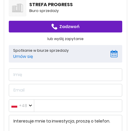
STREFA PROGRESS
Strefa PROGRESS to miejsce z bogatą historią. Dawniej
Biuro sprzedaży
mieściła się tu odlewnia żelaza Józefa Johna, prekursora
łódzkiego przemysłu metalowego, którego
Zadzwoń
przedsiębiorstwo powstało w 1866 roku przy Piotrkowskiej
217.
lub wyślij zapytanie
Spotkanie w biurze sprzedaży
Strefa PROGRESS oferuje:
Umów się
256 mieszkań o metrażach od 27 do 155 m²
miejsca parkingowe w garażu podziemnym
doskonałą lokalizację w centrum Łodzi
+48
reprezentacyjne lobby
wypożyczalnię rowerów