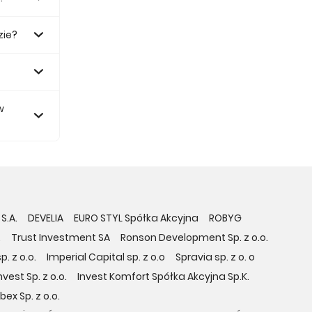
zie?
0 zł.
w
S.A.
DEVELIA
EURO STYL Spółka Akcyjna
ROBYG
.
Trust Investment SA
Ronson Development Sp. z o.o.
. z o.o.
Imperial Capital sp. z o.o
Spravia sp. z o. o
vest Sp. z o.o.
Invest Komfort Spółka Akcyjna Sp.K.
bex Sp. z o.o.