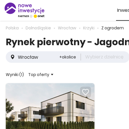
Inwes
Polska
Dolnośląskie
Wrocław
Krzyki
Z ogrodem
Rynek pierwotny - Jagod
Wybierz dzielnicę
+okolice
Top oferty
Wyniki (1)