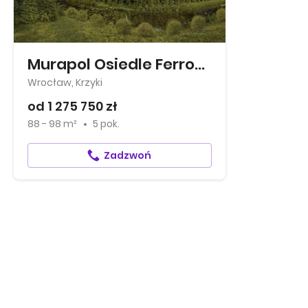
Murapol Osiedle Ferrovia
Wrocław, Krzyki
od 1 275 750 zł
88 - 98 m²
5 pok.
Zadzwoń