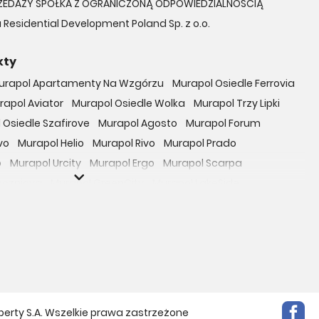
ZEDAŻY SPÓŁKA Z OGRANICZONĄ ODPOWIEDZIALNOŚCIĄ
 Residential Development Poland Sp. z o.o.
kty
urapol Apartamenty Na Wzgórzu
Murapol Osiedle Ferrovia
rapol Aviator
Murapol Osiedle Wolka
Murapol Trzy Lipki
 Osiedle Szafirove
Murapol Agosto
Murapol Forum
vo
Murapol Helio
Murapol Rivo
Murapol Prado
o
Murapol Urcity
Murapol Ergo
Murapol Scarpa
oczniova
Murapol GreenCity
Murapol LakeSide
Gardenia
Murapol Nowe Bogucice
Murapol RiverSide
 EcoOne
Osiedle Mieszkaniowe Górka Narodowa
bowicka 114
Osiedle Zielna
ro Zachód
Osiedle Bokserska 71
Osiedle Urbino
rtamenty nad Rzeką
Osiedle przy Ryżowej
Braniborska 80
e Harmonia
Apartamenty Literacka
perty S.A. Wszelkie prawa zastrzeżone