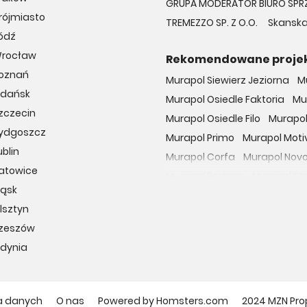
GRUPA MODERATOR BIURO SPR
rójmiasto
TREMEZZO SP. Z O.O.
Skanska
ódź
Wrocław
Rekomendowane proje
Poznań
Murapol Siewierz Jeziorna
M
Gdańsk
Murapol Osiedle Faktoria
Mu
zczecin
Murapol Osiedle Filo
Murapol
Bydgoszcz
Murapol Primo
Murapol Moti
blin
Murapol Corfa
Murapol Nov
Katowice
Murapol Portovo
Murapol St
ląsk
Murapol MainPoint
Murapol 
lsztyn
Murapol UniverCity
Murapol
Rzeszów
Osiedle przy Malborskiej
Oso
Gdynia
Dzielnica Mieszkaniowa Met
Osiedle Wilno
29. Aleja
Apa
Osiedle Miedzyleska
Osiedl
a danych
O nas
Powered by Homsters.com
2024 MZN Pro