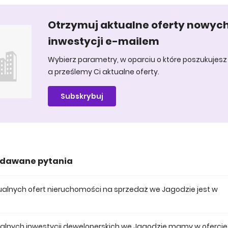
Otrzymuj aktualne oferty nowyc
inwestycji e-mailem
Wybierz parametry, w oparciu o które poszukujesz 
a prześlemy Ci aktualne oferty.
Subskrybuj
adawane pytania
ktualnych ofert nieruchomości na sprzedaż we Jagodzie jest w
 posiadamy obecnie 10 mieszkań na sprzedaż we Jagodzie.
tualnych inwestycji deweloperskich we Jagodzie mamy w ofercie