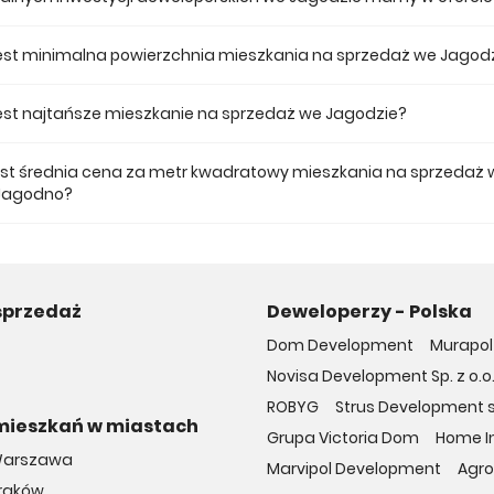
 ofercie posiadamy 1 inwestycji deweloperskich we Jagodzie.
jest minimalna powierzchnia mieszkania na sprzedaż we Jagod
ze mieszkanie dostępne na sprzedaż we Jagodzie jest 87,53.
 jest najtańsze mieszkanie na sprzedaż we Jagodzie?
mieszkanie na sprzedaż we Jagodzie w naszej ofercie kosztuje 1 275 75
jest średnia cena za metr kwadratowy mieszkania na sprzedaż 
 Jagodno?
a m2 nowego mieszkania we Jagodzie musimy zapłacić 14 372 zł.
sprzedaż
Deweloperzy - Polska
Dom Development
Murapol 
Novisa Development Sp. z o.o
ROBYG
Strus Development sp
mieszkań w miastach
Grupa Victoria Dom
Home In
Warszawa
Marvipol Development
Agro
Kraków