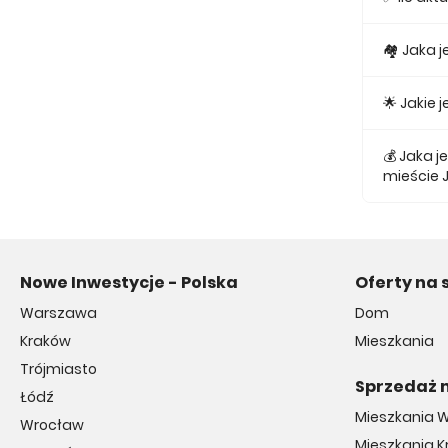
Obecnie w
🏘 Jaka 
Najmniejs
🌟 Jakie
Najtańsze 
💰 Jaka 
mieście
Średnio z
Nowe Inwestycje - Polska
Oferty na 
Warszawa
Dom
Kraków
Mieszkania
Trójmiasto
Sprzedaż 
Łódź
Mieszkania 
Wrocław
Mieszkania 