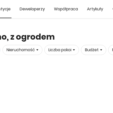
tycje
Deweloperzy
Współpraca
Artykuły
no, z ogrodem
Nieruchomość
Liczba pokoi
Budżet