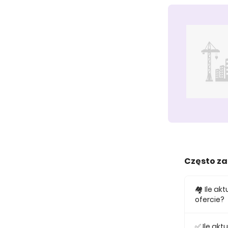
Często z
🏘️ Ile a
ofercie?
W ofercie
✅ Ile ak