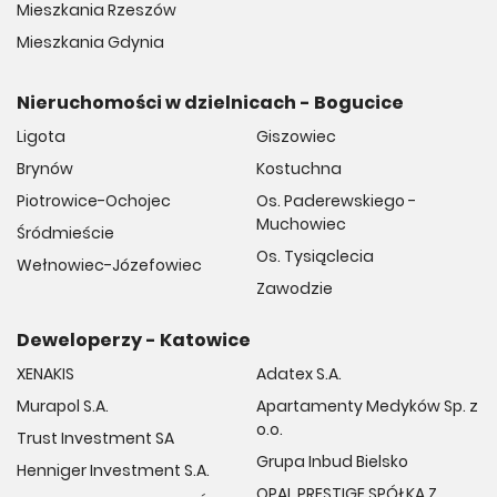
Mieszkania Rzeszów
Mieszkania Gdynia
Nieruchomości w dzielnicach - Bogucice
Ligota
Giszowiec
Brynów
Kostuchna
Piotrowice-Ochojec
Os. Paderewskiego -
Muchowiec
Śródmieście
Os. Tysiąclecia
Wełnowiec-Józefowiec
Zawodzie
Deweloperzy - Katowice
XENAKIS
Adatex S.A.
Murapol S.A.
Apartamenty Medyków Sp. z
o.o.
Trust Investment SA
Grupa Inbud Bielsko
Henniger Investment S.A.
OPAL PRESTIGE SPÓŁKA Z