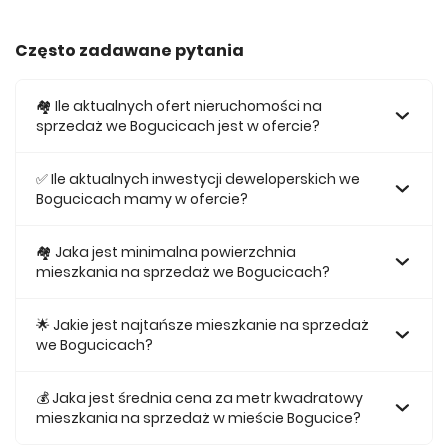
Często zadawane pytania
🏘️ Ile aktualnych ofert nieruchomości na
sprzedaż we Bogucicach jest w ofercie?
W ofercie posiadamy obecnie 787 mieszkań na sprzedaż
we Bogucicach.
✅ Ile aktualnych inwestycji deweloperskich we
Bogucicach mamy w ofercie?
Obecnie w ofercie posiadamy 3 inwestycji deweloperskich
we Bogucicach.
🏘 Jaka jest minimalna powierzchnia
mieszkania na sprzedaż we Bogucicach?
Najmniejsze mieszkanie dostępne na sprzedaż we
Bogucicach jest 25,21.
🌟 Jakie jest najtańsze mieszkanie na sprzedaż
we Bogucicach?
Najtańsze mieszkanie na sprzedaż we Bogucicach w
naszej ofercie kosztuje 376 138 zł.
💰 Jaka jest średnia cena za metr kwadratowy
mieszkania na sprzedaż w mieście Bogucice?
Średnio za m2 nowego mieszkania we Bogucicach