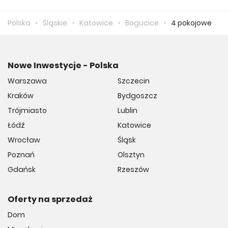
musimy zapłacić 14 468 zł.
Polska
Śląskie
Katowice
Bogucice
4 pokojowe
Nowe Inwestycje - Polska
Warszawa
Szczecin
Kraków
Bydgoszcz
Trójmiasto
Lublin
Łódź
Katowice
Wrocław
Śląsk
Poznań
Olsztyn
Gdańsk
Rzeszów
Oferty na sprzedaż
Dom