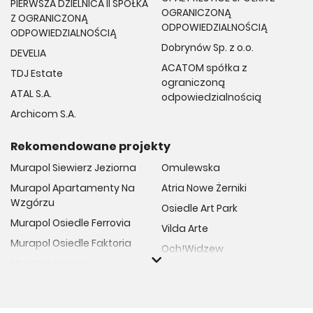
PIERWSZA DZIELNICA II SPÓŁKA
OGRANICZONĄ
Z OGRANICZONĄ
ODPOWIEDZIALNOŚCIĄ
ODPOWIEDZIALNOŚCIĄ
Dobrynów Sp. z o.o.
DEVELIA
ACATOM spółka z
TDJ Estate
ograniczoną
ATAL S.A.
odpowiedzialnością
Archicom S.A.
Rekomendowane projekty
Murapol Siewierz Jeziorna
Omulewska
Murapol Apartamenty Na
Atria Nowe Żerniki
Wzgórzu
Osiedle Art Park
Murapol Osiedle Ferrovia
Vilda Arte
Murapol Osiedle Faktoria
Och!Widzew
Murapol Aviator
Fuelda etap II
Murapol Osiedle Wolka
Osiedle Meiera
Murapol Trzy Lipki
Żabiniec Vita