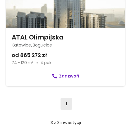
ATAL Olimpijska
Katowice, Bogucice
od 865 272 zł
74 - 120 m²
4 pok.
Zadzwoń
1
3
z
3
inwestycji