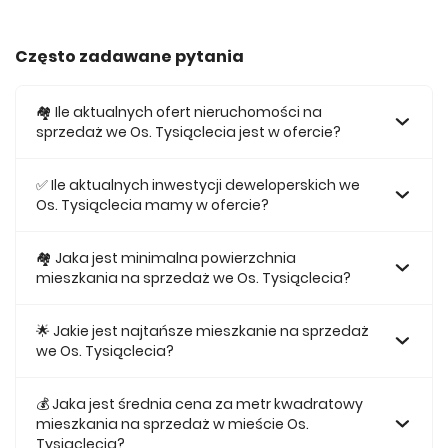
Często zadawane pytania
🏘️ Ile aktualnych ofert nieruchomości na
sprzedaż we Os. Tysiąclecia jest w ofercie?
W ofercie posiadamy obecnie 77 mieszkań na sprzedaż
we Os. Tysiąclecia.
✅ Ile aktualnych inwestycji deweloperskich we
Os. Tysiąclecia mamy w ofercie?
Obecnie w ofercie posiadamy 1 inwestycji deweloperskich
we Os. Tysiąclecia.
🏘 Jaka jest minimalna powierzchnia
mieszkania na sprzedaż we Os. Tysiąclecia?
Najmniejsze mieszkanie dostępne na sprzedaż we Os.
Tysiąclecia jest 26,52.
🌟 Jakie jest najtańsze mieszkanie na sprzedaż
we Os. Tysiąclecia?
Najtańsze mieszkanie na sprzedaż we Os. Tysiąclecia w
naszej ofercie kosztuje 352 000 zł.
💰 Jaka jest średnia cena za metr kwadratowy
mieszkania na sprzedaż w mieście Os.
Tysiąclecia?