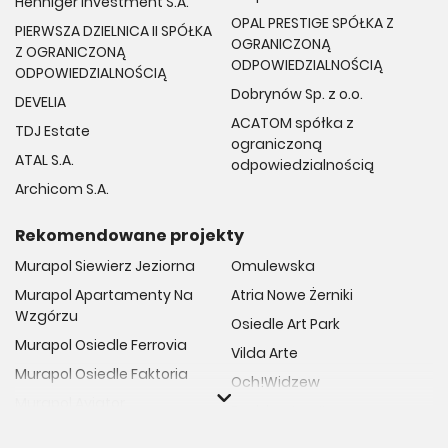
Henniger Investment S.A.
OPAL PRESTIGE SPÓŁKA Z
PIERWSZA DZIELNICA II SPÓŁKA
OGRANICZONĄ
Z OGRANICZONĄ
ODPOWIEDZIALNOŚCIĄ
ODPOWIEDZIALNOŚCIĄ
Dobrynów Sp. z o.o.
DEVELIA
ACATOM spółka z
TDJ Estate
ograniczoną
ATAL S.A.
odpowiedzialnością
Archicom S.A.
Rekomendowane projekty
Murapol Siewierz Jeziorna
Omulewska
Murapol Apartamenty Na
Atria Nowe Żerniki
Wzgórzu
Osiedle Art Park
Murapol Osiedle Ferrovia
Vilda Arte
Murapol Osiedle Faktoria
Och!Widzew
Murapol Aviator
Fuelda etap II
Murapol Osiedle Wolka
Osiedle Meiera