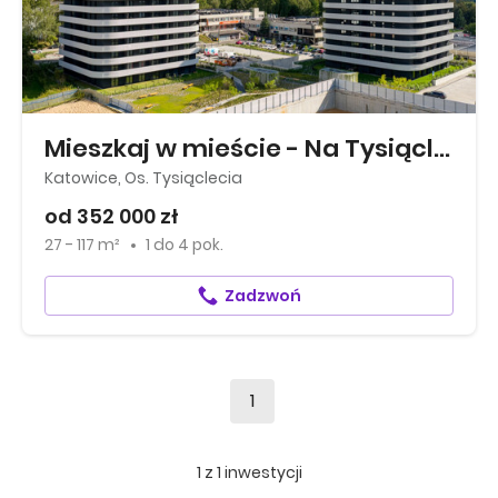
Mieszkaj w mieście - Na Tysiącleciu
Katowice, Os. Tysiąclecia
od 352 000 zł
27 - 117 m²
1
do
4 pok.
Zadzwoń
1
1
z
1
inwestycji