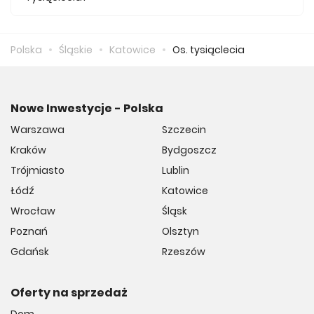
Średnio za m2 nowego mieszkania we Os. Tysiąclecia
musimy zapłacić 13 058 zł.
Polska
Śląskie
Katowice
Os. tysiąclecia
Nowe Inwestycje - Polska
Warszawa
Szczecin
Kraków
Bydgoszcz
Trójmiasto
Lublin
Łódź
Katowice
Wrocław
Śląsk
Poznań
Olsztyn
Gdańsk
Rzeszów
Oferty na sprzedaż