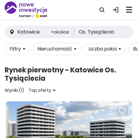
Katowice
Os. Tysiąclecia
+okolice
Filtry
Nieruchomość
Liczba pokoi
B
Rynek pierwotny - Katowice Os.
Tysiąclecia
Wyniki (1)
Top oferty