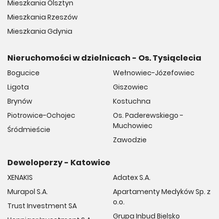
Mieszkania Olsztyn
Mieszkania Rzeszów
Mieszkania Gdynia
Nieruchomości w dzielnicach - Os. Tysiąclecia
Bogucice
Wełnowiec-Józefowiec
Ligota
Giszowiec
Brynów
Kostuchna
Piotrowice-Ochojec
Os. Paderewskiego -
Muchowiec
Śródmieście
Zawodzie
Deweloperzy - Katowice
XENAKIS
Adatex S.A.
Murapol S.A.
Apartamenty Medyków Sp. z
o.o.
Trust Investment SA
Grupa Inbud Bielsko