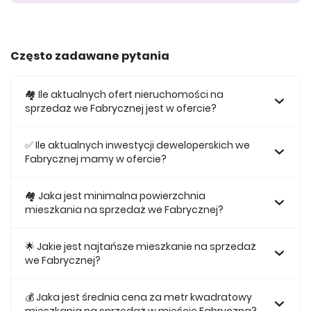
Często zadawane pytania
🏘️ Ile aktualnych ofert nieruchomości na
sprzedaż we Fabrycznej jest w ofercie?
W ofercie posiadamy obecnie 378 mieszkań na sprzedaż
we Fabrycznej.
✅ Ile aktualnych inwestycji deweloperskich we
Fabrycznej mamy w ofercie?
Obecnie w ofercie posiadamy 2 inwestycji deweloperskich
we Fabrycznej.
🏘 Jaka jest minimalna powierzchnia
mieszkania na sprzedaż we Fabrycznej?
Najmniejsze mieszkanie dostępne na sprzedaż we
Fabrycznej jest 27,87.
🌟 Jakie jest najtańsze mieszkanie na sprzedaż
we Fabrycznej?
Najtańsze mieszkanie na sprzedaż we Fabrycznej w naszej
ofercie kosztuje 385 303 zł.
💰 Jaka jest średnia cena za metr kwadratowy