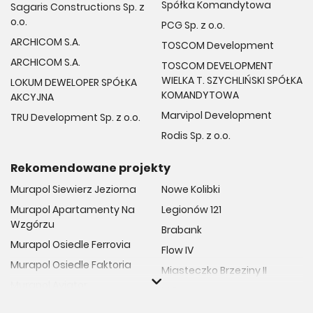
Spółka Komandytowa
Sagaris Constructions Sp. z
o.o.
PCG Sp. z o.o.
ARCHICOM S.A.
TOSCOM Development
ARCHICOM S.A.
TOSCOM DEVELOPMENT
WIELKA T. SZYCHLIŃSKI SPÓŁKA
LOKUM DEWELOPER SPÓŁKA
KOMANDYTOWA
AKCYJNA
Marvipol Development
TRU Development Sp. z o.o.
Rodis Sp. z o.o.
Rekomendowane projekty
Murapol Siewierz Jeziorna
Nowe Kolibki
Murapol Apartamenty Na
Legionów 121
Wzgórzu
Brabank
Murapol Osiedle Ferrovia
Flow IV
Murapol Osiedle Faktoria
Miasteczko Brzeziny II
Murapol Aviator
M Bemowo
Murapol Osiedle Wolka
Moja Retkinia