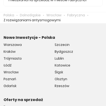
mieszkania na sprzedaż w mieście Fabryczna?
Średnio za m2 nowego mieszkania we Fabrycznej musimy
zapłacić 15 266 zł.
Polska
Dolnośląskie
Wrocław
Fabryczna
Z rozwiązaniami antysmogowymi
Nowe Inwestycje - Polska
Warszawa
Szczecin
Kraków
Bydgoszcz
Trójmiasto
Lublin
Łódź
Katowice
Wrocław
Śląsk
Poznań
Olsztyn
Gdańsk
Rzeszów
Oferty na sprzedaż