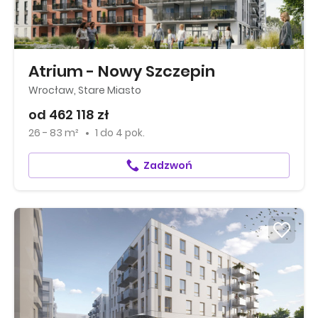
Atrium - Nowy Szczepin
Wrocław, Stare Miasto
od 462 118 zł
26 - 83 m²
1
do
4 pok.
Zadzwoń