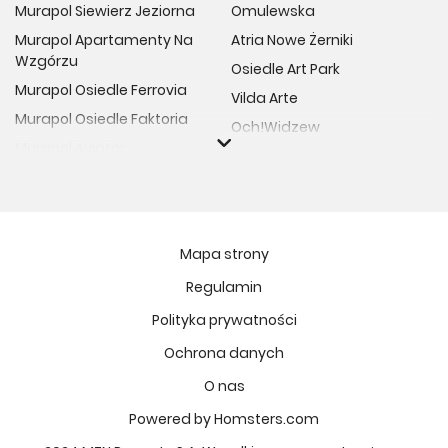
Murapol Siewierz Jeziorna
Omulewska
Murapol Apartamenty Na
Atria Nowe Żerniki
Wzgórzu
Osiedle Art Park
Murapol Osiedle Ferrovia
Vilda Arte
Murapol Osiedle Faktoria
Och!Widzew
Murapol Aviator
Fuelda etap II
Murapol Osiedle Wolka
Osiedle Meiera
Murapol Trzy Lipki
Żabiniec Vita
Murapol Osiedle Filo
Rytm Mokotowa
Mapa strony
Murapol Osiedle Szafirove
Apartamenty ESENCJA II
Regulamin
Murapol Agosto
Kopernika 71
Polityka prywatności
Murapol Forum
Fort Natura Etap II
Murapol Primo
Ochrona danych
Osiedle Imbramowskie
Murapol Motivo
O nas
MIASTECZKO NOVA FALA
Murapol Helio
Niedziałkowskiego Park
Powered by Homsters.com
Murapol Rivo
Ptasia Vita