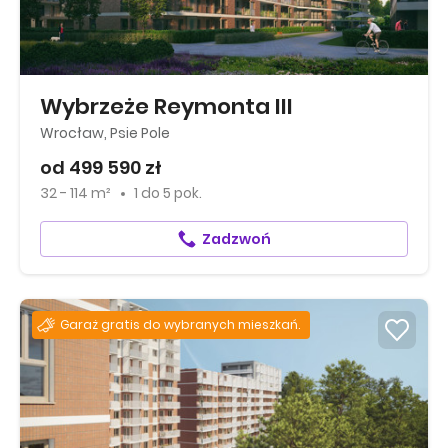
Wybrzeże Reymonta III
Wrocław, Psie Pole
od 499 590 zł
32 - 114 m²
1
do
5 pok.
Zadzwoń
Garaż gratis do wybranych mieszkań.