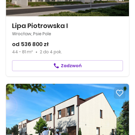
Lipa Piotrowska I
Wrocław, Psie Pole
od 536 800 zł
44 - 81 m²
2
do
4 pok.
Zadzwoń