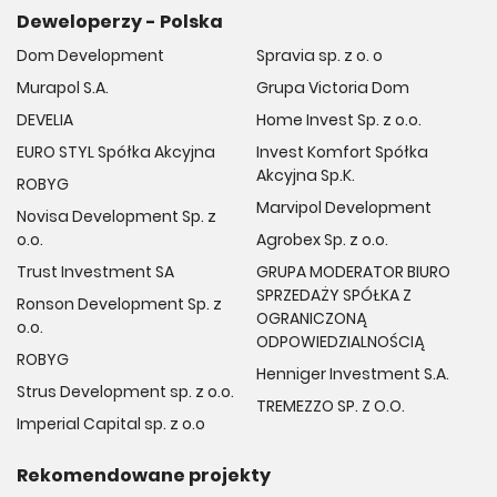
Deweloperzy - Polska
Dom Development
Spravia sp. z o. o
Murapol S.A.
Grupa Victoria Dom
DEVELIA
Home Invest Sp. z o.o.
EURO STYL Spółka Akcyjna
Invest Komfort Spółka
Akcyjna Sp.K.
ROBYG
Marvipol Development
Novisa Development Sp. z
o.o.
Agrobex Sp. z o.o.
Trust Investment SA
GRUPA MODERATOR BIURO
SPRZEDAŻY SPÓŁKA Z
Ronson Development Sp. z
OGRANICZONĄ
o.o.
ODPOWIEDZIALNOŚCIĄ
ROBYG
Henniger Investment S.A.
Strus Development sp. z o.o.
TREMEZZO SP. Z O.O.
Imperial Capital sp. z o.o
Rekomendowane projekty