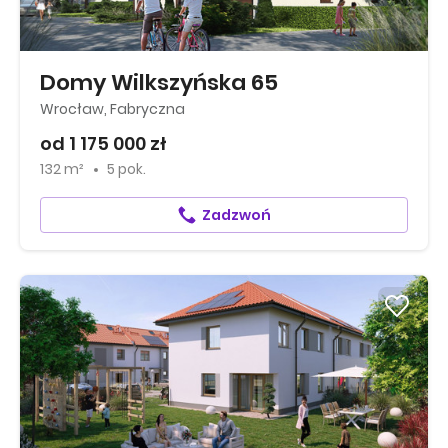
Domy Wilkszyńska 65
Wrocław, Fabryczna
od 1 175 000 zł
132 m²
5 pok.
Zadzwoń