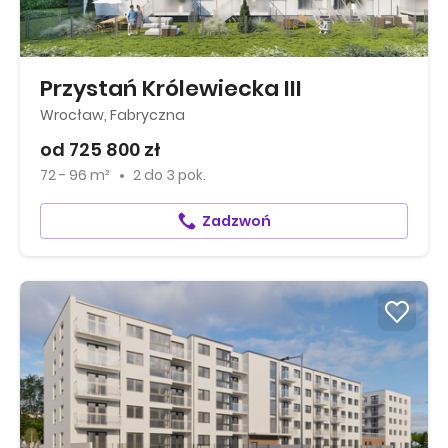
Przystań Królewiecka III
Wrocław, Fabryczna
od 725 800 zł
72 - 96 m²
2
do
3 pok.
Zadzwoń