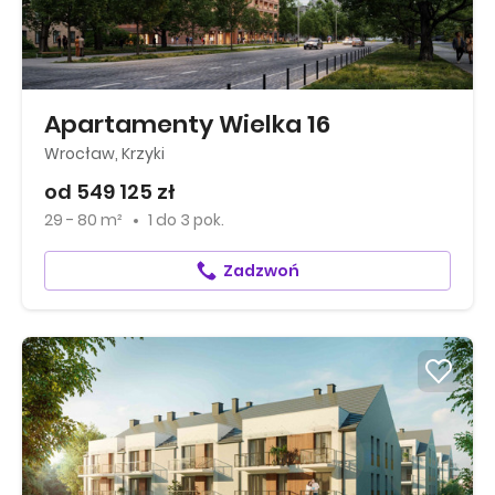
Apartamenty Wielka 16
Wrocław, Krzyki
od 549 125 zł
29 - 80 m²
1
do
3 pok.
Zadzwoń