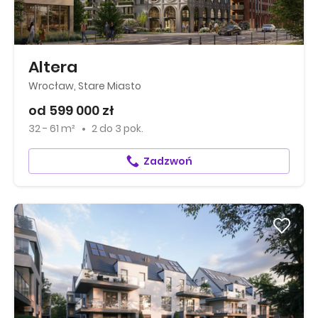
Altera
Wrocław, Stare Miasto
od 599 000 zł
32 - 61 m²
2
do
3 pok.
Zadzwoń