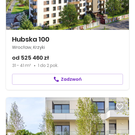
Hubska 100
Wrocław, Krzyki
od 525 460 zł
31 - 41 m²
1
do
2 pok.
Zadzwoń