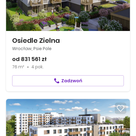
Osiedle Zielna
Wrocław, Psie Pole
od 831 561 zł
76 m²
4 pok.
Zadzwoń