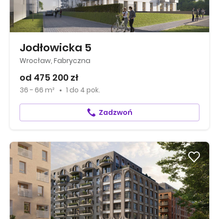
Jodłowicka 5
Wrocław, Fabryczna
od 475 200 zł
36 - 66 m²
1
do
4 pok.
Zadzwoń