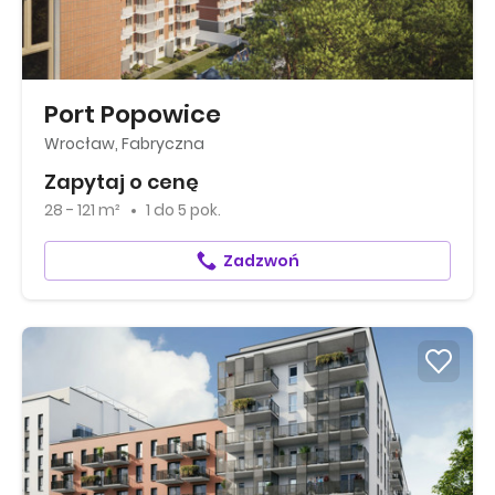
Port Popowice
Wrocław, Fabryczna
Zapytaj o cenę
28 - 121 m²
1
do
5 pok.
Zadzwoń