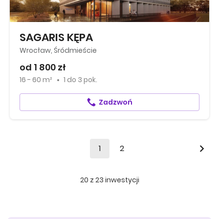
SAGARIS KĘPA
Wrocław, Śródmieście
od 1 800 zł
16 - 60 m²
1
do
3 pok.
Zadzwoń
1
2
20
z
23
inwestycji