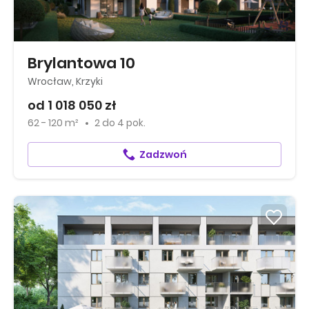
Brylantowa 10
Wrocław, Krzyki
od 1 018 050 zł
62 - 120 m²
2
do
4 pok.
Zadzwoń