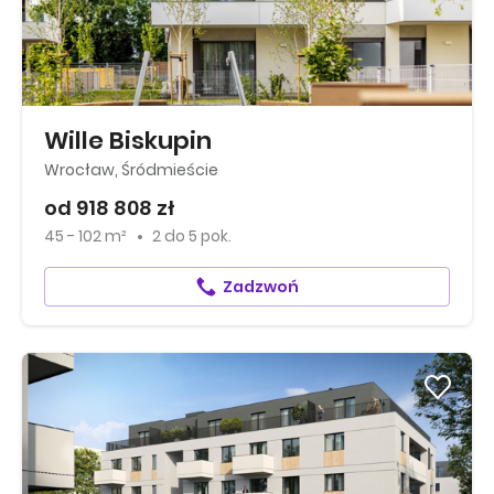
Wille Biskupin
Wrocław, Śródmieście
od 918 808 zł
45 - 102 m²
2
do
5 pok.
Zadzwoń