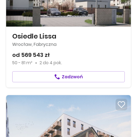
Osiedle Lissa
Wrocław, Fabryczna
od 569 543 zł
50 - 81 m²
2
do
4 pok.
Zadzwoń