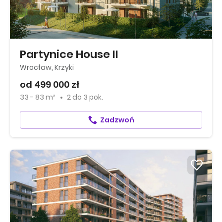
Partynice House II
Wrocław, Krzyki
od 499 000 zł
33 - 83 m²
2
do
3 pok.
Zadzwoń