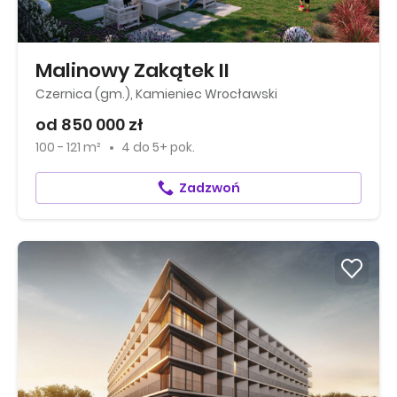
Malinowy Zakątek II
Czernica (gm.), Kamieniec Wrocławski
od 850 000 zł
100 - 121 m²
4
do
5+ pok.
Zadzwoń