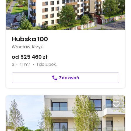
Hubska 100
Wrocław, Krzyki
od 525 460 zł
31 - 41 m²
1
do
2 pok.
Zadzwoń