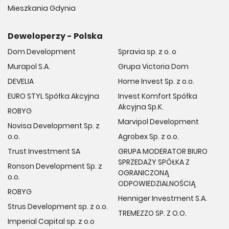
Mieszkania Gdynia
Deweloperzy - Polska
Dom Development
Spravia sp. z o. o
Murapol S.A.
Grupa Victoria Dom
DEVELIA
Home Invest Sp. z o.o.
EURO STYL Spółka Akcyjna
Invest Komfort Spółka
Akcyjna Sp.K.
ROBYG
Marvipol Development
Novisa Development Sp. z
o.o.
Agrobex Sp. z o.o.
Trust Investment SA
GRUPA MODERATOR BIURO
SPRZEDAŻY SPÓŁKA Z
Ronson Development Sp. z
OGRANICZONĄ
o.o.
ODPOWIEDZIALNOŚCIĄ
ROBYG
Henniger Investment S.A.
Strus Development sp. z o.o.
TREMEZZO SP. Z O.O.
Imperial Capital sp. z o.o