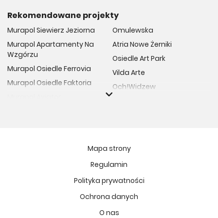
Rekomendowane projekty
Murapol Siewierz Jeziorna
Omulewska
Murapol Apartamenty Na
Atria Nowe Żerniki
Wzgórzu
Osiedle Art Park
Murapol Osiedle Ferrovia
Vilda Arte
Murapol Osiedle Faktoria
Och!Widzew
Murapol Aviator
Fuelda etap II
Murapol Osiedle Wolka
Osiedle Meiera
Murapol Trzy Lipki
Żabiniec Vita
Murapol Osiedle Filo
Rytm Mokotowa
Mapa strony
Murapol Osiedle Szafirove
Apartamenty ESENCJA II
Regulamin
Murapol Agosto
Kopernika 71
Polityka prywatności
Murapol Forum
Fort Natura Etap II
Murapol Primo
Ochrona danych
Osiedle Imbramowskie
Murapol Motivo
O nas
MIASTECZKO NOVA FALA