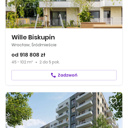
Wille Biskupin
Wrocław, Śródmieście
od 918 808 zł
45 - 102 m²
2
do
5 pok.
Zadzwoń