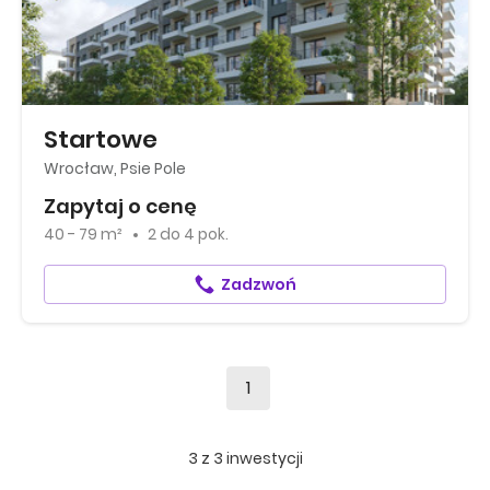
Startowe
Wrocław, Psie Pole
Zapytaj o cenę
40 - 79 m²
2
do
4 pok.
Zadzwoń
1
3
z
3
inwestycji