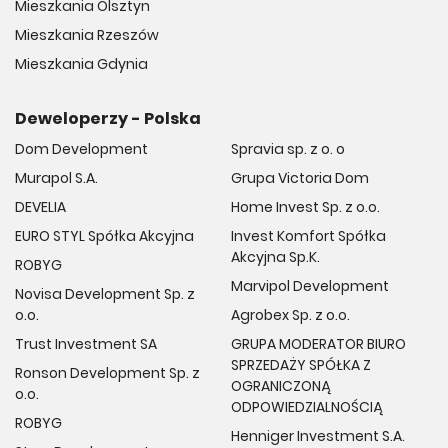
Mieszkania Olsztyn
Mieszkania Rzeszów
Mieszkania Gdynia
Deweloperzy - Polska
Dom Development
Spravia sp. z o. o
Murapol S.A.
Grupa Victoria Dom
DEVELIA
Home Invest Sp. z o.o.
EURO STYL Spółka Akcyjna
Invest Komfort Spółka
Akcyjna Sp.K.
ROBYG
Marvipol Development
Novisa Development Sp. z
o.o.
Agrobex Sp. z o.o.
Trust Investment SA
GRUPA MODERATOR BIURO
SPRZEDAŻY SPÓŁKA Z
Ronson Development Sp. z
OGRANICZONĄ
o.o.
ODPOWIEDZIALNOŚCIĄ
ROBYG
Henniger Investment S.A.