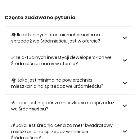
Często zadawane pytania
🏘️ Ile aktualnych ofert nieruchomości na
sprzedaż we Śródmieściu jest w ofercie?
W ofercie posiadamy obecnie 65 mieszkań na sprzedaż
we Śródmieściu.
✅ Ile aktualnych inwestycji deweloperskich we
Śródmieściu mamy w ofercie?
Obecnie w ofercie posiadamy 1 inwestycji deweloperskich
we Śródmieściu.
🏘 Jaka jest minimalna powierzchnia
mieszkania na sprzedaż we Śródmieściu?
Najmniejsze mieszkanie dostępne na sprzedaż we
Śródmieściu jest 27,14.
🌟 Jakie jest najtańsze mieszkanie na sprzedaż
we Śródmieściu?
Najtańsze mieszkanie na sprzedaż we Śródmieściu w
naszej ofercie kosztuje 389 459 zł.
💰 Jaka jest średnia cena za metr kwadratowy
mieszkania na sprzedaż w mieście
Śródmieście?