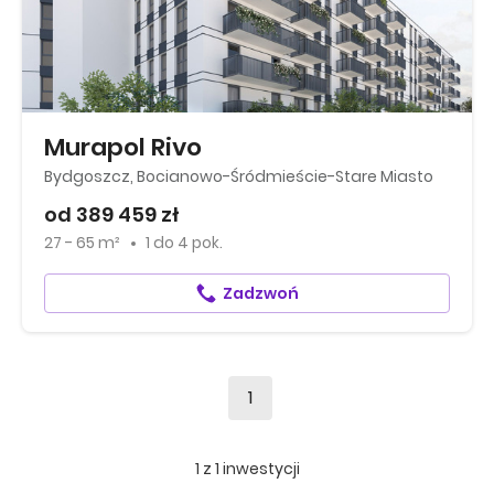
Murapol Rivo
Bydgoszcz, Bocianowo-Śródmieście-Stare Miasto
od 389 459 zł
27 - 65 m²
1
do
4 pok.
Zadzwoń
1
1
z
1
inwestycji