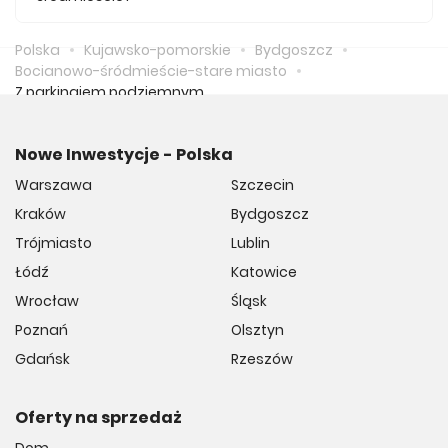
Średnio za m2 nowego mieszkania we Śródmieściu
musimy zapłacić 13 497 zł.
Polska
Kujawsko-pomorskie
Bydgoszcz
Bocianowo-śródmieście-stare miasto
Z parkingiem podziemnym
Nowe Inwestycje - Polska
Warszawa
Szczecin
Kraków
Bydgoszcz
Trójmiasto
Lublin
Łódź
Katowice
Wrocław
Śląsk
Poznań
Olsztyn
Gdańsk
Rzeszów
Oferty na sprzedaż