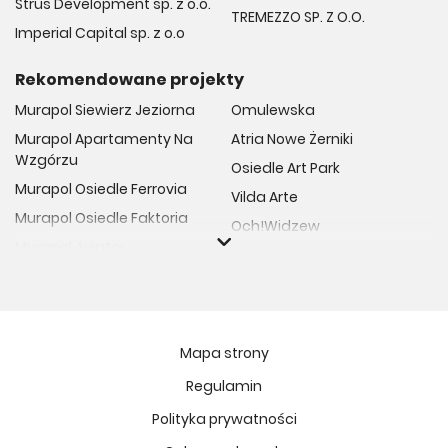
Strus Development sp. z o.o.
TREMEZZO SP. Z O.O.
Imperial Capital sp. z o.o
Rekomendowane projekty
Murapol Siewierz Jeziorna
Omulewska
Murapol Apartamenty Na
Atria Nowe Żerniki
Wzgórzu
Osiedle Art Park
Murapol Osiedle Ferrovia
Vilda Arte
Murapol Osiedle Faktoria
Och!Widzew
Murapol Aviator
Fuelda etap II
Murapol Osiedle Wolka
Osiedle Meiera
Murapol Trzy Lipki
Żabiniec Vita
Murapol Osiedle Filo
Rytm Mokotowa
Mapa strony
Murapol Osiedle Szafirove
Apartamenty ESENCJA II
Regulamin
Murapol Agosto
Kopernika 71
Polityka prywatności
Murapol Forum
Fort Natura Etap II