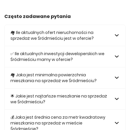
Często zadawane pytania
🏘️ Ile aktualnych ofert nieruchomości na
sprzedaż we Śródmieściu jest w ofercie?
W ofercie posiadamy obecnie 66 mieszkań na sprzedaż
we Śródmieściu.
✅ Ile aktualnych inwestycji deweloperskich we
Śródmieściu mamy w ofercie?
Obecnie w ofercie posiadamy 1 inwestycji deweloperskich
we Śródmieściu.
🏘 Jaka jest minimalna powierzchnia
mieszkania na sprzedaż we Śródmieściu?
Najmniejsze mieszkanie dostępne na sprzedaż we
Śródmieściu jest 27,14.
🌟 Jakie jest najtańsze mieszkanie na sprzedaż
we Śródmieściu?
Najtańsze mieszkanie na sprzedaż we Śródmieściu w
naszej ofercie kosztuje 389 459 zł.
💰 Jaka jest średnia cena za metr kwadratowy
mieszkania na sprzedaż w mieście
Śródmieście?