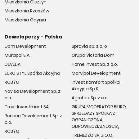
Mieszkania Olsztyn
Mieszkania Rzeszów
Mieszkania Gdynia
Deweloperzy - Polska
Dom Development
Spravia sp. z o. o
Murapol S.A.
Grupa Victoria Dom
DEVELIA
Home Invest Sp. z o.o.
EURO STYL Spółka Akcyjna
Marvipol Development
ROBYG
Invest Komfort Spółka
Akcyjna Sp.K.
Novisa Development Sp. z
o.o.
Agrobex Sp. z o.o.
Trust Investment SA
GRUPA MODERATOR BIURO
SPRZEDAŻY SPÓŁKA Z
Ronson Development Sp. z
OGRANICZONĄ
o.o.
ODPOWIEDZIALNOŚCIĄ
ROBYG
TREMEZZO SP. Z O.O.