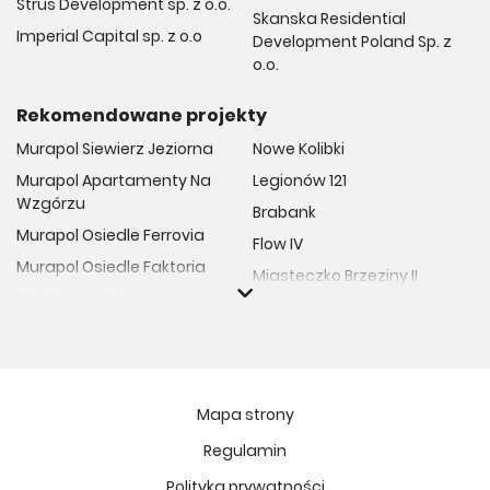
Strus Development sp. z o.o.
Skanska Residential
Imperial Capital sp. z o.o
Development Poland Sp. z
o.o.
Rekomendowane projekty
Murapol Siewierz Jeziorna
Nowe Kolibki
Murapol Apartamenty Na
Legionów 121
Wzgórzu
Brabank
Murapol Osiedle Ferrovia
Flow IV
Murapol Osiedle Faktoria
Miasteczko Brzeziny II
Murapol Aviator
M Bemowo
Murapol Osiedle Wolka
Moja Retkinia
Murapol Trzy Lipki
Przy Placu Wolności
Murapol Osiedle Filo
Miasto GDY
Mapa strony
Murapol Osiedle Szafirove
Niedziałkowskiego Park
Regulamin
Murapol Agosto
Och!Widzew
Polityka prywatności
Murapol Forum