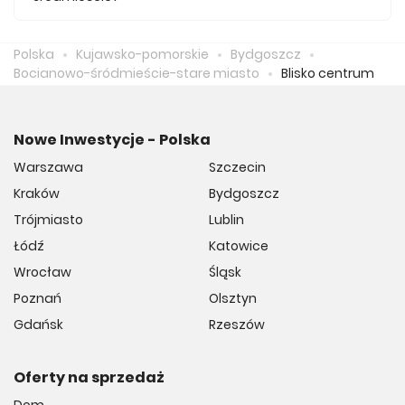
Średnio za m2 nowego mieszkania we Śródmieściu
musimy zapłacić 13 488 zł.
Polska
Kujawsko-pomorskie
Bydgoszcz
Bocianowo-śródmieście-stare miasto
Blisko centrum
Nowe Inwestycje - Polska
Warszawa
Szczecin
Kraków
Bydgoszcz
Trójmiasto
Lublin
Łódź
Katowice
Wrocław
Śląsk
Poznań
Olsztyn
Gdańsk
Rzeszów
Oferty na sprzedaż