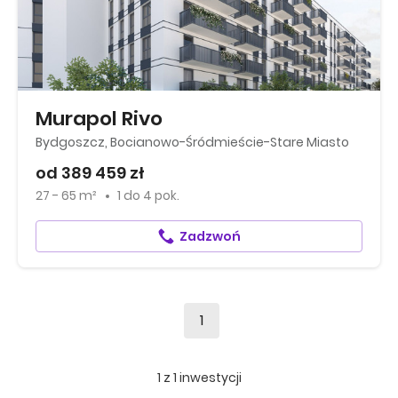
Murapol Rivo
Bydgoszcz, Bocianowo-Śródmieście-Stare Miasto
od 389 459 zł
27 - 65 m²
1
do
4 pok.
Zadzwoń
1
1
z
1
inwestycji