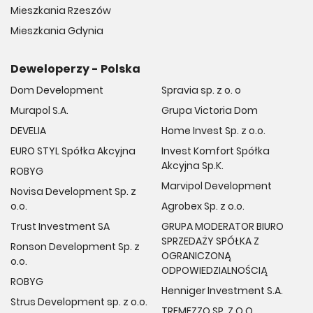
Mieszkania Rzeszów
Mieszkania Gdynia
Deweloperzy - Polska
Dom Development
Spravia sp. z o. o
Murapol S.A.
Grupa Victoria Dom
DEVELIA
Home Invest Sp. z o.o.
EURO STYL Spółka Akcyjna
Invest Komfort Spółka
Akcyjna Sp.K.
ROBYG
Marvipol Development
Novisa Development Sp. z
o.o.
Agrobex Sp. z o.o.
Trust Investment SA
GRUPA MODERATOR BIURO
SPRZEDAŻY SPÓŁKA Z
Ronson Development Sp. z
OGRANICZONĄ
o.o.
ODPOWIEDZIALNOŚCIĄ
ROBYG
Henniger Investment S.A.
Strus Development sp. z o.o.
TREMEZZO SP. Z O.O.