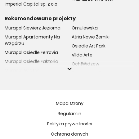
Imperial Capital sp. z o.o
Rekomendowane projekty
Murapol Siewierz Jeziorna
Omulewska
Murapol Apartamenty Na
Atria Nowe Żerniki
Wzgórzu
Osiedle Art Park
Murapol Osiedle Ferrovia
Vilda Arte
Murapol Osiedle Faktoria
Och!Widzew
Murapol Aviator
Fuelda etap II
Murapol Osiedle Wolka
Osiedle Meiera
Murapol Trzy Lipki
Żabiniec Vita
Murapol Osiedle Filo
Rytm Mokotowa
Mapa strony
Murapol Osiedle Szafirove
Apartamenty ESENCJA II
Regulamin
Murapol Agosto
Kopernika 71
Polityka prywatności
Murapol Forum
Fort Natura Etap II
Murapol Primo
Ochrona danych
Osiedle Imbramowskie