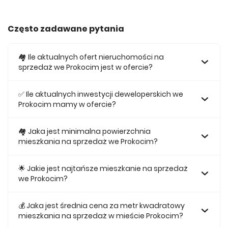
Często zadawane pytania
🏘️ Ile aktualnych ofert nieruchomości na
sprzedaż we Prokocim jest w ofercie?
W ofercie posiadamy obecnie 182 mieszkań na sprzedaż
we Prokocim.
✅ Ile aktualnych inwestycji deweloperskich we
Prokocim mamy w ofercie?
Obecnie w ofercie posiadamy 1 inwestycji deweloperskich
we Prokocim.
🏘 Jaka jest minimalna powierzchnia
mieszkania na sprzedaż we Prokocim?
Najmniejsze mieszkanie dostępne na sprzedaż we
Prokocim jest 28,33.
🌟 Jakie jest najtańsze mieszkanie na sprzedaż
we Prokocim?
Najtańsze mieszkanie na sprzedaż we Prokocim w naszej
ofercie kosztuje 552 435 zł.
💰 Jaka jest średnia cena za metr kwadratowy
mieszkania na sprzedaż w mieście Prokocim?