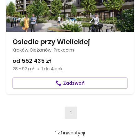
Osiedle przy Wielickiej
Kraków, Bieżanów-Prokocim
od 552 435 zł
28 - 92 m²
1
do
4 pok.
Zadzwoń
1
1
z
1
inwestycji