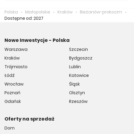
Średnio za m2 nowego mieszkania we Prokocim musimy
zapłacić 17 036 zł.
Polska
Małopolskie
Kraków
Bieżanów-prokocim
Dostępne od: 2027
Nowe Inwestycje - Polska
Warszawa
Szczecin
Kraków
Bydgoszcz
Trójmiasto
Lublin
Łódź
Katowice
Wrocław
Śląsk
Poznań
Olsztyn
Gdańsk
Rzeszów
Oferty na sprzedaż
Dom