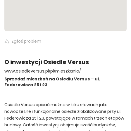
826 136 zł
55.82 m²
Zgłoś problem
O inwestycji Osiedle Versus
www.osiedleversus.pl/pl/mieszkania/
Sprzedaż mieszkań na Osiedlu Versus – ul.
Federowicza 25 i 23
Osiedle Versus opisać można w kilku słowach jako
nowoczesne i funkcjonalne osiedle zlokalizowane przy ul.
Federowicza 25 i 23, powstające w ramach trzech etapów
budowy. Całość inwestycji obejmuje sześć budynków,