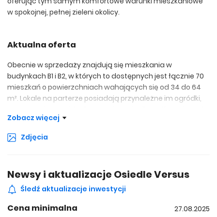
oferując tym samym komfortowe warunki mieszkaniowe
w spokojnej, pełnej zieleni okolicy.
Aktualna oferta
Obecnie w sprzedaży znajdują się mieszkania w
budynkach B1 i B2, w których to dostępnych jest łącznie 70
mieszkań o powierzchniach wahających się od 34 do 64
m². Lokale na parterze posiadają przynależne im ogródki,
co stanowi wręcz idealne rozwiązanie dla osób ceniących
Zobacz więcej
sobie kontakt z naturą. Mieszkania na wyższych
kondygnacjach posiadają z kolei szerokie balkony, które
Zdjęcia
zapewniają dodatkową przestrzeń do relaksu.
Newsy i aktualizacje Osiedle Versus
Powierzchnia mieszkań: 34-64 m²
Śledź aktualizacje inwestycji
Mieszkania na parterze z przynależnymi ogródkami
Cena minimalna
27.08.2025