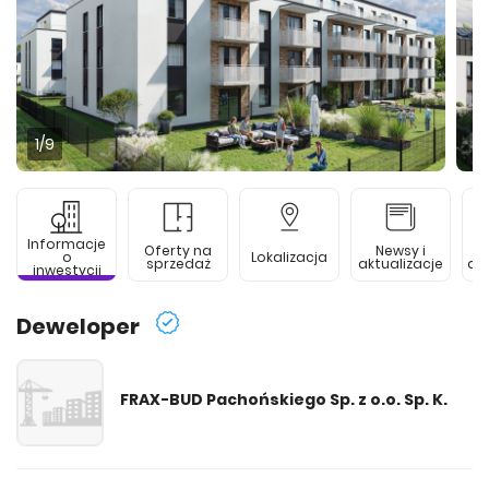
1
/9
Informacje
Oferty na
Newsy i
o
Lokalizacja
sprzedaż
aktualizacje
de
inwestycji
Deweloper
FRAX-BUD Pachońskiego Sp. z o.o. Sp. K.