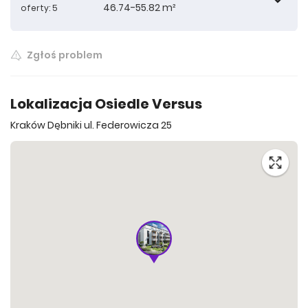
46.74-55.82 m²
oferty: 5
Zgłoś problem
761 862 zł
46.74 m²
Lokalizacja Osiedle Versus
Kraków Dębniki ul. Federowicza 25
834 024 zł
54.87 m²
870 422 zł
55.09 m²
768 948 zł
55.32 m²