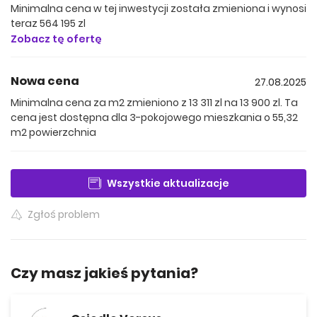
Minimalna cena w tej inwestycji została zmieniona i wynosi
Mieszkania na piętrach z szerokimi balkonami
teraz 564 195 zl
Zobacz tę ofertę
Dogodne miejsca postojowe w hali garażowej
Nowa cena
27.08.2025
Minimalna cena za m2 zmieniono z 13 311 zl na 13 900 zl. Ta
Komfort i nowoczesność
cena jest dostępna dla 3-pokojowego mieszkania o 55,32
m2 powierzchnia
Decydując się na zakup mieszkania w ramach Osiedla
Versus, zyskujesz nie tylko przestrzeń o wysokim
standardzie, ale również funkcjonalne i estetyczne
Wszystkie aktualizacje
wnętrza. Wszystkie mieszkania wyposażone są w
nowoczesne udogodnienia, takie jak:
Zgłoś problem
Ogrzewanie podłogowe
Czy masz jakieś pytania?
Klimatyzacja