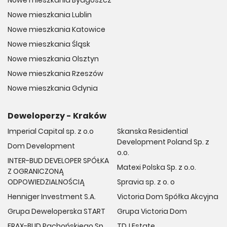
Nowe mieszkania Lublin
Nowe mieszkania Katowice
Nowe mieszkania Śląsk
Nowe mieszkania Olsztyn
Nowe mieszkania Rzeszów
Nowe mieszkania Gdynia
Deweloperzy - Kraków
Imperial Capital sp. z o.o
Skanska Residential
Development Poland Sp. z
Dom Development
o.o.
INTER-BUD DEVELOPER SPÓŁKA
Matexi Polska Sp. z o.o.
Z OGRANICZONĄ
ODPOWIEDZIALNOŚCIĄ
Spravia sp. z o. o
Henniger Investment S.A.
Victoria Dom Spółka Akcyjna
Grupa Deweloperska START
Grupa Victoria Dom
FRAX-BUD Pachońskiego Sp.
TDJ Estate