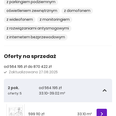
z parkingiem podziemnym
oświetleniem zewnętrznym
z domofonem
z wideofonem
z monitoringiem
z rozwiązaniami antysmogowymi
z internetem bezprzewodowym
Oferty na sprzedaż
od 564 195 zł do 870 422 zł
Zaktualizowano
27.08.2025
2 pok.
od 564 195 zł
33.10-39.02 m²
oferty: 5
599 110 zł
33.10 m²