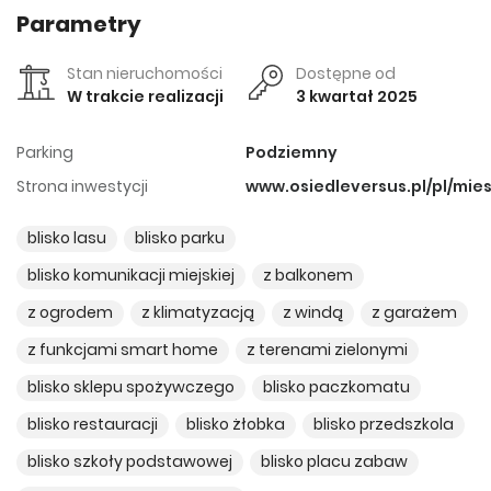
Parametry
Stan nieruchomości
Dostępne od
W trakcie realizacji
3 kwartał 2025
Parking
Podziemny
Strona inwestycji
www.osiedleversus.pl/pl/mies
blisko lasu
blisko parku
blisko komunikacji miejskiej
z balkonem
z ogrodem
z klimatyzacją
z windą
z garażem
z funkcjami smart home
z terenami zielonymi
blisko sklepu spożywczego
blisko paczkomatu
blisko restauracji
blisko żłobka
blisko przedszkola
blisko szkoły podstawowej
blisko placu zabaw