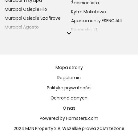
Murapol Trzy Lipki
Żabiniec Vita
Murapol Osiedle Filo
Rytm Mokotowa
Murapol Osiedle Szafirove
Apartamenty ESENCJA II
Murapol Agosto
Kopernika 71
Murapol Forum
Fort Natura Etap II
Murapol Primo
Osiedle Imbramowskie
Murapol Motivo
MIASTECZKO NOVA FALA
Murapol Helio
Niedziałkowskiego Park
Mapa strony
Murapol Rivo
Ptasia Vita
Regulamin
Murapol Prado
Osiedle Lissa
Polityka prywatności
Murapol Corfa
Żywiecka Vita
Ochrona danych
Murapol Novo
Atrium - Nowy Szczepin
Murapol Urcity
O nas
Osiedle Kolektyw
Murapol Ergo
Powered by Homsters.com
VIVA GARDEN 14
Murapol Scarpa
Osiedle Hierowskiego
2024 MZN Property S.A. Wszelkie prawa zastrzeżone
Murapol Portovo
Osiedle Parkowe Aleje 3