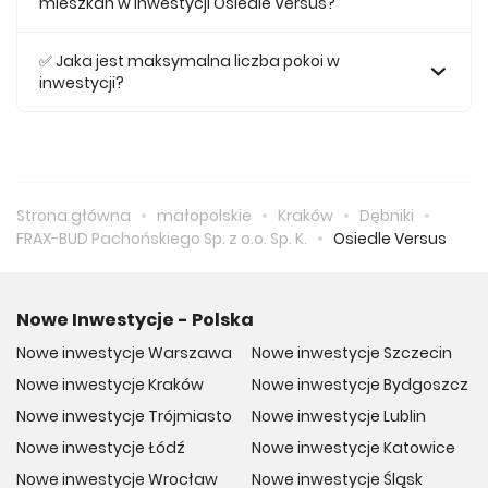
Bliskość terenów zielonych i rekreacyjnych
mieszkań w inwestycji Osiedle Versus?
Największe mieszkanie na sprzedaż w inwestycji Osiedle
Elastyczne warunki zakupu
Versus posiada 55,82, natomiast najmniejsze mieszkanie
✅ Jaka jest maksymalna liczba pokoi w
ma metraż 33,1.
inwestycji?
Maksymalnie mieszkanie w inwestycji Osiedle Versus
posiada 3.
Nie czekaj! Zarezerwuj swoje wymarzone mieszkanie
już dziś i zainwestuj w komfortowe życie na Osiedlu
Versus!
Strona główna
małopolskie
Kraków
Dębniki
FRAX-BUD Pachońskiego Sp. z o.o. Sp. K.
Osiedle Versus
Nowe Inwestycje - Polska
Nowe inwestycje Warszawa
Nowe inwestycje Szczecin
Nowe inwestycje Kraków
Nowe inwestycje Bydgoszcz
Nowe inwestycje Trójmiasto
Nowe inwestycje Lublin
Nowe inwestycje Łódź
Nowe inwestycje Katowice
Nowe inwestycje Wrocław
Nowe inwestycje Śląsk