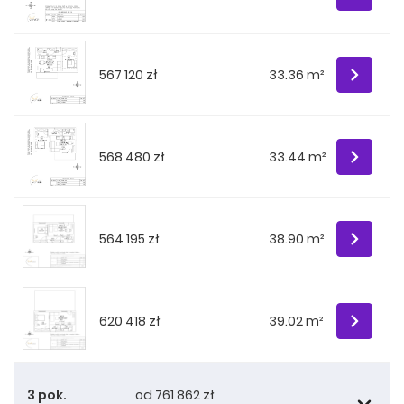
567 120 zł
33.36 m²
568 480 zł
33.44 m²
564 195 zł
38.90 m²
620 418 zł
39.02 m²
3 pok.
od 761 862 zł