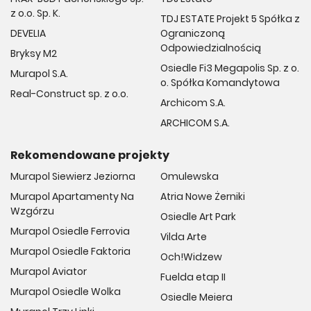
z o.o. Sp. K.
TDJ ESTATE Projekt 5 Spółka z
DEVELIA
Ograniczoną
Odpowiedzialnością
Bryksy M2
Osiedle Fi3 Megapolis Sp. z o.
Murapol S.A.
o. Spółka Komandytowa
Real-Construct sp. z o.o.
Archicom S.A.
ARCHICOM S.A.
Rekomendowane projekty
Murapol Siewierz Jeziorna
Omulewska
Murapol Apartamenty Na
Atria Nowe Żerniki
Wzgórzu
Osiedle Art Park
Murapol Osiedle Ferrovia
Vilda Arte
Murapol Osiedle Faktoria
Och!Widzew
Murapol Aviator
Fuelda etap II
Murapol Osiedle Wolka
Osiedle Meiera