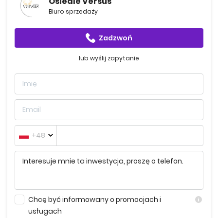
Osiedle Versus
Filtry antysmogowe
Biuro sprzedaży
Zadzwoń
Budynki B1 i B2 mogą się pochwalić niską zabudową,
lub wyślij zapytanie
oferując mieszkania na parterze, piętrze oraz na
poddaszu. Rzeczona konstrukcja zapewnia kameralną
atmosferę i większy komfort życia.
Lokalizacja i tereny okalające
+48
Osiedle Versus usytuowane jest w spokojnej i zielonej
okolicy, co czyni je idealnym miejscem do życia na co
dzień dla rodzin i osób szukających odpoczynku od
miejskiego zgiełku. W pobliżu osiedla znajdują się:
Chcę być informowany o promocjach i
usługach
Pętla tramwajowa Czerwone Maki