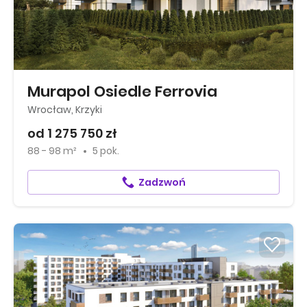
Murapol Osiedle Ferrovia
Wrocław, Krzyki
od 1 275 750 zł
88 - 98 m²
5 pok.
Zadzwoń