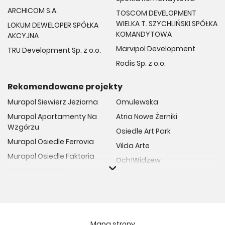
ARCHICOM S.A.
TOSCOM DEVELOPMENT
WIELKA T. SZYCHLIŃSKI SPÓŁKA
LOKUM DEWELOPER SPÓŁKA
KOMANDYTOWA
AKCYJNA
Marvipol Development
TRU Development Sp. z o.o.
Rodis Sp. z o.o.
Rekomendowane projekty
Murapol Siewierz Jeziorna
Omulewska
Murapol Apartamenty Na
Atria Nowe Żerniki
Wzgórzu
Osiedle Art Park
Murapol Osiedle Ferrovia
Vilda Arte
Murapol Osiedle Faktoria
Och!Widzew
Murapol Aviator
Fuelda etap II
Murapol Osiedle Wolka
Osiedle Meiera
Murapol Trzy Lipki
Żabiniec Vita
Murapol Osiedle Filo
Rytm Mokotowa
Mapa strony