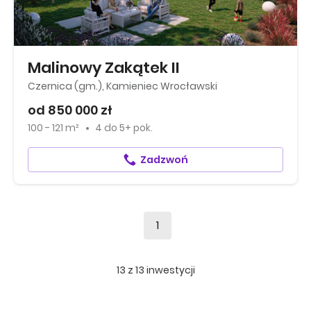
Malinowy Zakątek II
Czernica (gm.), Kamieniec Wrocławski
od 850 000 zł
100 - 121 m²
4
do
5+ pok.
Zadzwoń
1
13
z
13
inwestycji