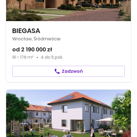
BIEGASA
Wrocław, Śródmieście
od 2 190 000 zł
91 - 176 m²
4
do
5 pok.
Zadzwoń