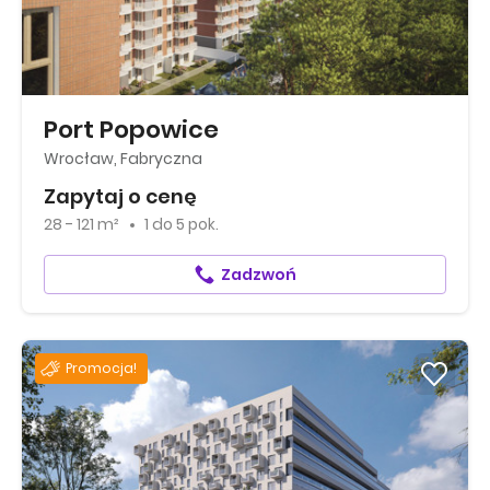
Port Popowice
Wrocław, Fabryczna
Zapytaj o cenę
28 - 121 m²
1
do
5 pok.
Zadzwoń
Promocja!