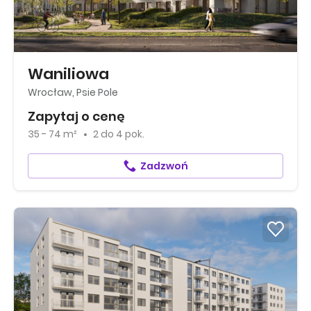
Waniliowa
Wrocław, Psie Pole
Zapytaj o cenę
35 - 74 m²
2
do
4 pok.
Zadzwoń