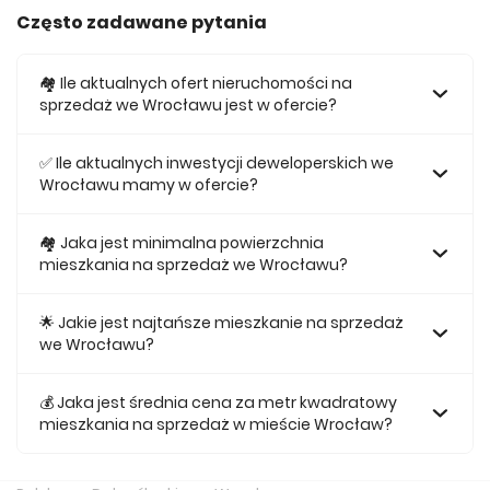
Często zadawane pytania
🏘️ Ile aktualnych ofert nieruchomości na
sprzedaż we Wrocławu jest w ofercie?
W ofercie posiadamy obecnie 636 mieszkań na sprzedaż
we Wrocławu.
✅ Ile aktualnych inwestycji deweloperskich we
Wrocławu mamy w ofercie?
Obecnie w ofercie posiadamy 13 inwestycji
deweloperskich we Wrocławu.
🏘 Jaka jest minimalna powierzchnia
mieszkania na sprzedaż we Wrocławu?
Najmniejsze mieszkanie dostępne na sprzedaż we
Wrocławu jest 26,5.
🌟 Jakie jest najtańsze mieszkanie na sprzedaż
we Wrocławu?
Najtańsze mieszkanie na sprzedaż we Wrocławu w naszej
ofercie kosztuje 385 303 zł.
💰 Jaka jest średnia cena za metr kwadratowy
mieszkania na sprzedaż w mieście Wrocław?
Średnio za m2 nowego mieszkania we Wrocławu musimy
zapłacić 14 907 zł.