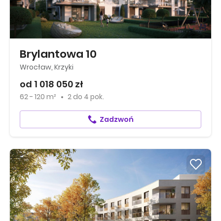
Brylantowa 10
Wrocław, Krzyki
od 1 018 050 zł
62 - 120 m²
2
do
4 pok.
Zadzwoń