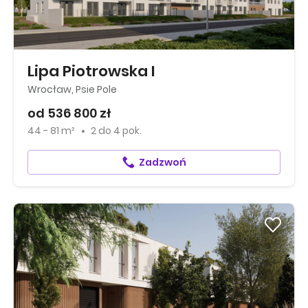
Lipa Piotrowska I
Wrocław, Psie Pole
od 536 800 zł
44 - 81 m²
2
do
4 pok.
Zadzwoń