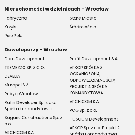
Nieruchomości w dzielnicach - Wrocław
Fabryczna
Stare Miasto
Krzyki
Śródmieście
Psie Pole
Deweloperzy - Wrocław
Dom Development
Profit Development S.A.
TREMEZZO SP. Z O.O.
ARKOP SPÓŁKA Z
OGRANICZONĄ
DEVELIA
ODPOWIEDZIALNOŚCIĄ
Murapol S.A.
PROJEKT 4 SPÓŁKA
KOMANDYTOWA
Robyg Wrocław
ARCHICOM S.A.
Rafin Developer Sp. z o.o.
Spółka komandytowa
PCG Sp. z o.o.
Sagaris Constructions Sp. z
TOSCOM Development
o.o.
ARKOP Sp. z o.o. Projekt 2
ARCHICOM S.A.
Spółka Komandytowa