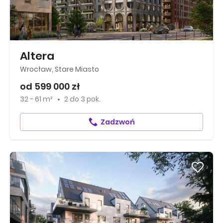
Altera
Wrocław, Stare Miasto
od 599 000 zł
32 - 61 m²
2
do
3 pok.
Zadzwoń