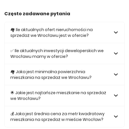
Często zadawane pytania
🏘️ Ile aktualnych ofert nieruchomości na
sprzedaż we Wrocławu jest w ofercie?
W ofercie posiadamy obecnie 494 mieszkań na sprzedaż
we Wrocławu.
✅ Ile aktualnych inwestycji deweloperskich we
Wrocławu mamy w ofercie?
Obecnie w ofercie posiadamy 4 inwestycji
deweloperskich we Wrocławu.
🏘 Jaka jest minimalna powierzchnia
mieszkania na sprzedaż we Wrocławu?
Najmniejsze mieszkanie dostępne na sprzedaż we
Wrocławu jest 25,14.
🌟 Jakie jest najtańsze mieszkanie na sprzedaż
we Wrocławu?
Najtańsze mieszkanie na sprzedaż we Wrocławu w naszej
ofercie kosztuje 448 812 zł.
💰 Jaka jest średnia cena za metr kwadratowy
mieszkania na sprzedaż w mieście Wrocław?
Średnio za m2 nowego mieszkania we Wrocławu musimy