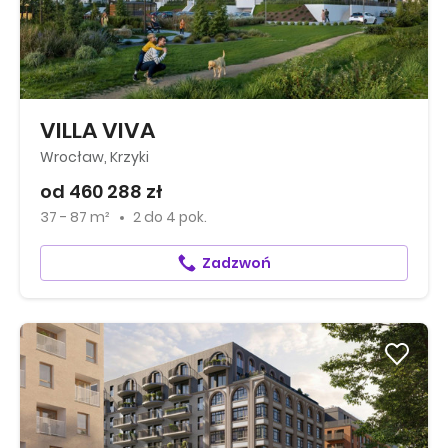
VILLA VIVA
Wrocław, Krzyki
od 460 288 zł
37 - 87 m²
2
do
4 pok.
Zadzwoń