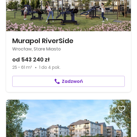
Murapol RiverSide
Wrocław, Stare Miasto
od 543 240 zł
25 - 61 m²
1
do
4 pok.
Zadzwoń