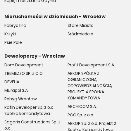
Kupię mieszkania Gdynia
Nieruchomości w dzielnicach - Wrocław
Fabryczna
Stare Miasto
Krzyki
Śródmieście
Psie Pole
Deweloperzy - Wrocław
Dom Development
Profit Development S.A.
TREMEZZO SP. Z O.O.
ARKOP SPÓŁKA Z
OGRANICZONĄ
DEVELIA
ODPOWIEDZIALNOŚCIĄ
Murapol S.A.
PROJEKT 4 SPÓŁKA
KOMANDYTOWA
Robyg Wrocław
ARCHICOM S.A.
Rafin Developer Sp. z o.o.
Spółka komandytowa
PCG Sp. z o.o.
Sagaris Constructions Sp. z
ARKOP Sp. z o.o. Projekt 2
o.o.
Spółka Komandytowa