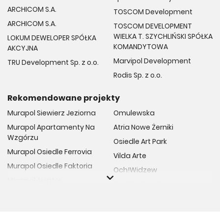
ARCHICOM S.A.
TOSCOM Development
ARCHICOM S.A.
TOSCOM DEVELOPMENT
WIELKA T. SZYCHLIŃSKI SPÓŁKA
LOKUM DEWELOPER SPÓŁKA
KOMANDYTOWA
AKCYJNA
Marvipol Development
TRU Development Sp. z o.o.
Rodis Sp. z o.o.
Rekomendowane projekty
Murapol Siewierz Jeziorna
Omulewska
Murapol Apartamenty Na
Atria Nowe Żerniki
Wzgórzu
Osiedle Art Park
Murapol Osiedle Ferrovia
Vilda Arte
Murapol Osiedle Faktoria
Och!Widzew
Murapol Aviator
Fuelda etap II
Murapol Osiedle Wolka
Osiedle Meiera
Murapol Trzy Lipki
Żabiniec Vita