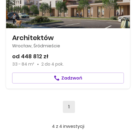
Architektów
Wrocław, Śródmieście
od 448 812 zł
33 - 84 m²
2
do
4 pok.
Zadzwoń
1
4
z
4
inwestycji