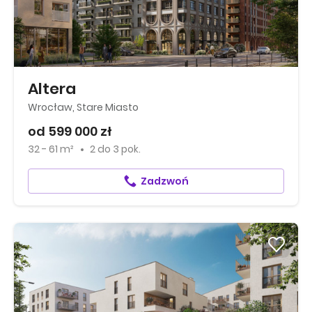
Altera
Wrocław, Stare Miasto
od 599 000 zł
32 - 61 m²
2
do
3 pok.
Zadzwoń