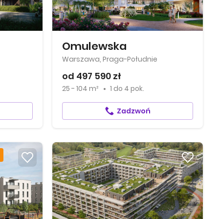
Omulewska
Warszawa, Praga-Południe
od 497 590 zł
25 - 104 m²
1
do
4 pok.
Zadzwoń