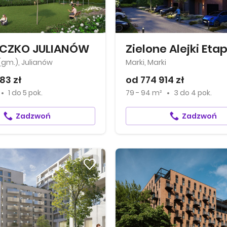
ECZKO JULIANÓW
Zielone Alejki Etap
(gm.), Julianów
Marki, Marki
83 zł
od 774 914 zł
1
do
5 pok.
79 - 94 m²
3
do
4 pok.
Zadzwoń
Zadzwoń