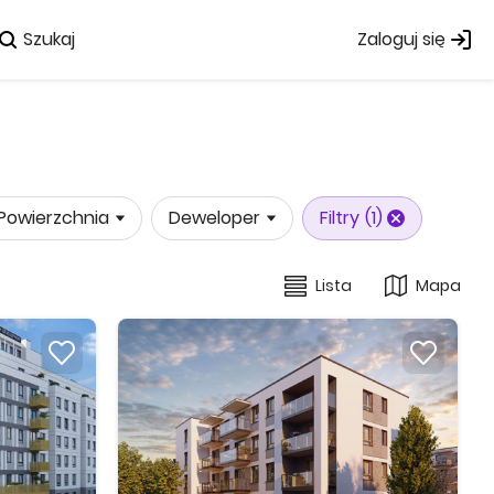
Szukaj
Zaloguj się
Powierzchnia
Deweloper
Filtry
(1)
Lista
Mapa