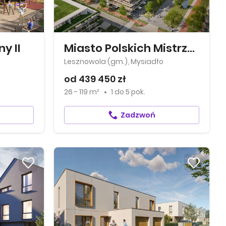
y II
Miasto Polskich Mistrzów Olimpijskich
Lesznowola (gm.), Mysiadło
od 439 450 zł
26 - 119 m²
1
do
5 pok.
Zadzwoń