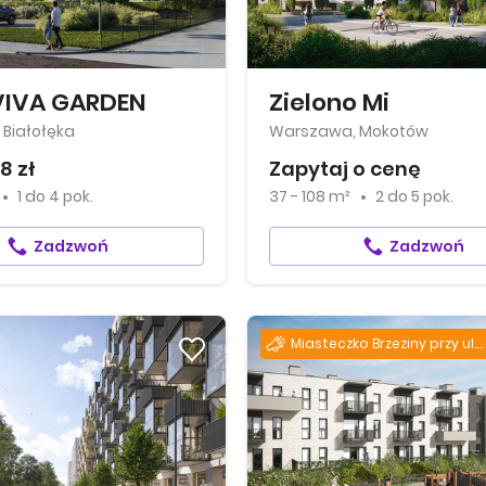
VIVA GARDEN
Zielono Mi
Białołęka
Warszawa, Mokotów
8 zł
Zapytaj o cenę
1
do
4 pok.
37 - 108 m²
2
do
5 pok.
Zadzwoń
Zadzwoń
Miasteczko Brzeziny przy ul. Hemara – już gotowe!