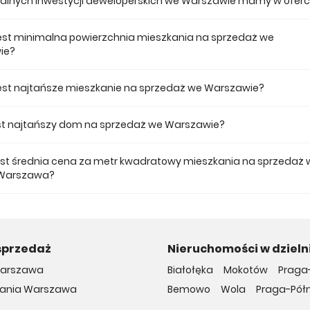
tualnych inwestycji deweloperskich we Warszawie mamy w oferc
 ofercie posiadamy 63 inwestycji deweloperskich we Warszawie.
jest minimalna powierzchnia mieszkania na sprzedaż we
ie?
ze mieszkanie dostępne na sprzedaż we Warszawie jest 24,89.
 jest najtańsze mieszkanie na sprzedaż we Warszawie?
 mieszkanie na sprzedaż we Warszawie w naszej ofercie kosztuje 299 00
jest najtańszy dom na sprzedaż we Warszawie?
 dom na sprzedaż we Warszawie w naszej ofercie kosztuje 689 000 zł.
jest średnia cena za metr kwadratowy mieszkania na sprzedaż 
 Warszawa?
a m2 nowego mieszkania we Warszawie musimy zapłacić 17 627 zł.
sprzedaż
Nieruchomości w dziel
arszawa
Białołęka
Mokotów
Praga
kania Warszawa
Bemowo
Wola
Praga-Pół