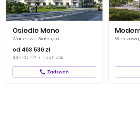
Osiedle Mono
Modern
Warszawa, Białołęka
Warszawa,
od 463 536 zł
33 - 107 m²
1
do
5 pok.
Zadzwoń