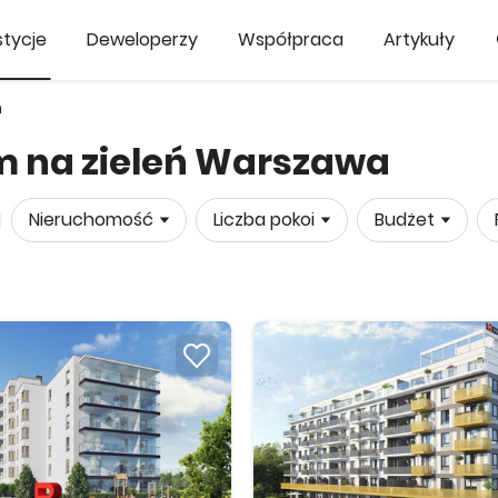
tycje
Deweloperzy
Współpraca
Artykuły
ń
m na zieleń Warszawa
Nieruchomość
Liczba pokoi
Budżet