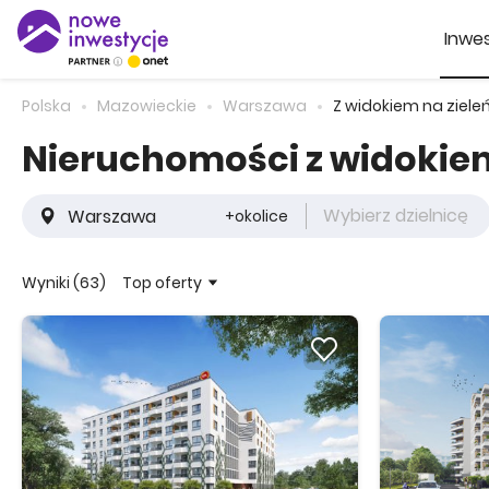
Inwes
Polska
Mazowieckie
Warszawa
Z widokiem na ziele
Nieruchomości z widokie
Wybierz dzielnicę
+okolice
Top oferty
Wyniki (63)