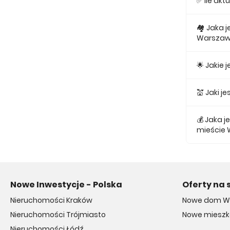
✅ Ile ak
Obecnie w
🏘 Jaka 
Warszaw
Najmniejs
🌟 Jakie
Najtańsze
💒 Jaki 
Najtańszy
💰 Jaka 
mieście
Średnio z
Nowe Inwestycje - Polska
Oferty na 
Nieruchomości Kraków
Nowe dom W
Nieruchomości Trójmiasto
Nowe miesz
Nieruchomości Łódź