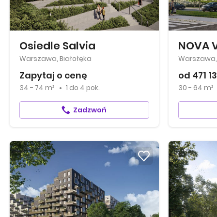
Osiedle Salvia
NOVA 
Warszawa, Białołęka
Warszawa, 
Zapytaj o cenę
od 471 13
34 - 74 m²
1
do
4 pok.
30 - 64 m²
Zadzwoń