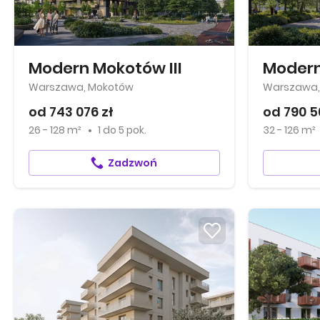
Modern Mokotów III
Modern
Warszawa, Mokotów
Warszawa,
od 743 076 zł
od 790 5
26 - 128 m²
1
do
5 pok.
32 - 126 m²
Zadzwoń