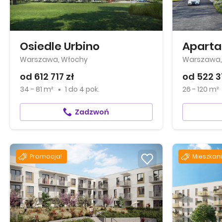
Osiedle Urbino
Aparta
Warszawa, Włochy
Warszawa, 
od 612 717 zł
od 522 3
34 - 81 m²
1
do
4 pok.
26 - 120 m²
Zadzwoń
Promocja!
Mieszkani