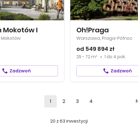
 Mokotów I
Oh!Praga
 Mokotów
Warszawa, Praga-Północ
od 549 894 zł
25 - 72 m²
1
do
4 pok.
Zadzwoń
Zadzwoń
1
2
3
4
20
z
63
inwestycji