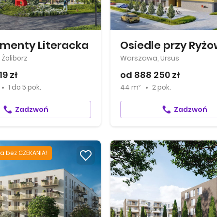
menty Literacka
Osiedle przy Ryżo
Żoliborz
Warszawa, Ursus
19 zł
od 888 250 zł
1
do
5 pok.
44 m²
2 pok.
Zadzwoń
Zadzwoń
a bez CZEKANIA!