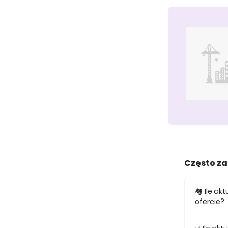
Często z
🏘️ Ile 
ofercie?
W ofercie