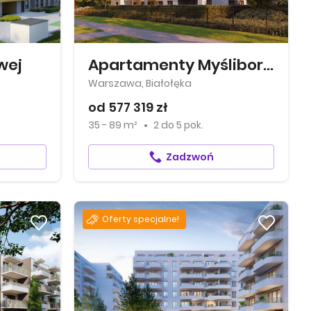
wej
Apartamenty Myśliborska Park
Warszawa, Białołęka
od 577 319 zł
35 - 89 m²
2
do
5 pok.
Zadzwoń
Oferty specjalne!