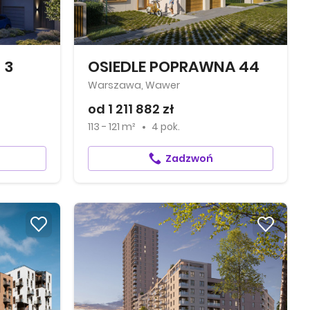
 3
OSIEDLE POPRAWNA 44
Warszawa, Wawer
od 1 211 882 zł
113 - 121 m²
4 pok.
Zadzwoń