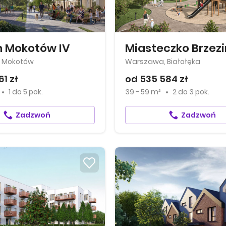
 Mokotów IV
Miasteczko Brzezin
 Mokotów
Warszawa, Białołęka
61 zł
od 535 584 zł
1
do
5 pok.
39 - 59 m²
2
do
3 pok.
Zadzwoń
Zadzwoń