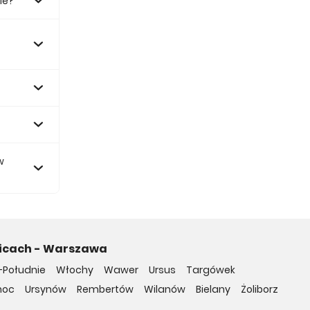
ie?
0 zł.
w
nicach - Warszawa
-Południe
Włochy
Wawer
Ursus
Targówek
noc
Ursynów
Rembertów
Wilanów
Bielany
Żoliborz