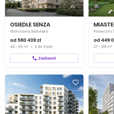
OSIEDLE SENZA
MIAST
Warszawa, Białołęka
Piaseczno 
od 560 439 zł
od 449 0
40 - 60 m²
2
do
3 pok.
27 - 105 m²
Zadzwoń