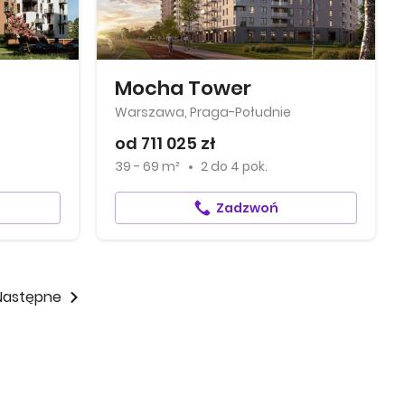
Mocha Tower
Warszawa, Praga-Południe
od 711 025 zł
39 - 69 m²
2
do
4 pok.
Zadzwoń
Następne