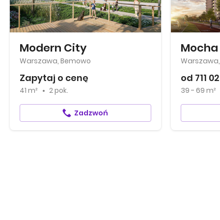
Modern City
Mocha
Warszawa, Bemowo
Warszawa,
Zapytaj o cenę
od 711 02
41 m²
2 pok.
39 - 69 m²
Zadzwoń