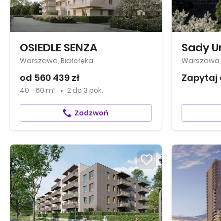
OSIEDLE SENZA
Sady U
Warszawa, Białołęka
Warszawa,
od 560 439 zł
Zapytaj 
40 - 60 m²
2
do
3 pok.
Zadzwoń