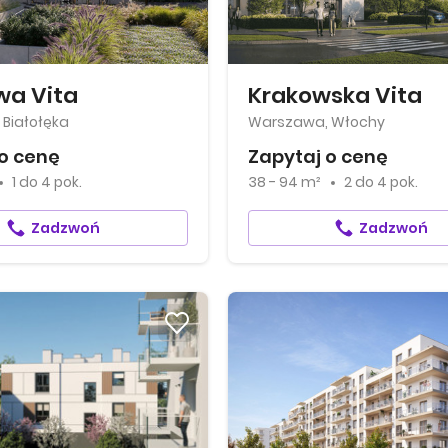
wa Vita
Krakowska Vita
Białołęka
Warszawa, Włochy
o cenę
Zapytaj o cenę
1
do
4 pok.
38 - 94 m²
2
do
4 pok.
Zadzwoń
Zadzwoń