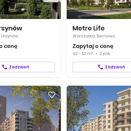
rsynów
Metro Life
 Ursynów
Warszawa, Bemowo
o cenę
Zapytaj o cenę
42 - 52 m²
2 pok.
Zadzwoń
Zadzwoń