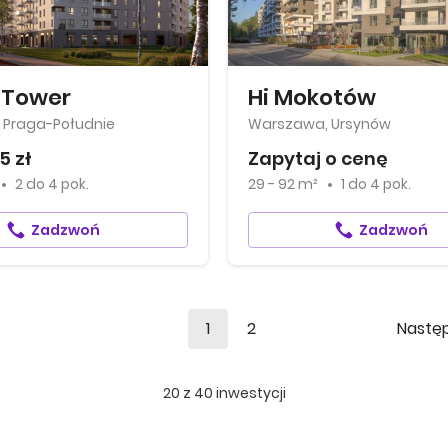
 Tower
Hi Mokotów
 Praga-Południe
Warszawa, Ursynów
5 zł
Zapytaj o cenę
2
do
4 pok.
29 - 92 m²
1
do
4 pok.
Zadzwoń
Zadzwoń
1
2
Nastę
20
z
40
inwestycji