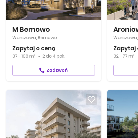
M Bemowo
Aronio
Warszawa, Bemowo
Warszawa, 
Zapytaj o cenę
Zapytaj 
37 - 108 m²
2
do
4 pok.
32 - 77 m²
Zadzwoń