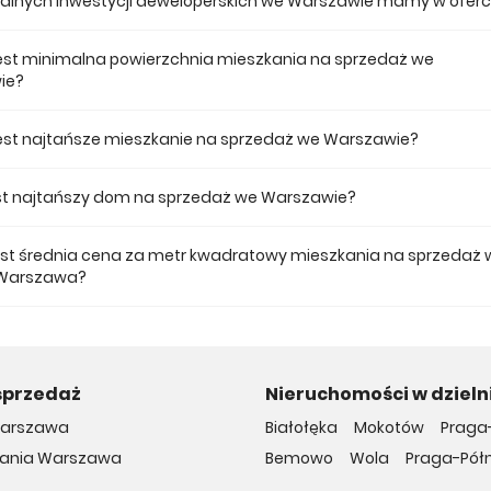
tualnych inwestycji deweloperskich we Warszawie mamy w oferc
 ofercie posiadamy 40 inwestycji deweloperskich we Warszawie.
jest minimalna powierzchnia mieszkania na sprzedaż we
ie?
ze mieszkanie dostępne na sprzedaż we Warszawie jest 25,45.
 jest najtańsze mieszkanie na sprzedaż we Warszawie?
 mieszkanie na sprzedaż we Warszawie w naszej ofercie kosztuje 410 23
jest najtańszy dom na sprzedaż we Warszawie?
 dom na sprzedaż we Warszawie w naszej ofercie kosztuje 2 390 000 zł.
jest średnia cena za metr kwadratowy mieszkania na sprzedaż 
 Warszawa?
a m2 nowego mieszkania we Warszawie musimy zapłacić 18 273 zł.
sprzedaż
Nieruchomości w dziel
arszawa
Białołęka
Mokotów
Praga
kania Warszawa
Bemowo
Wola
Praga-Pół