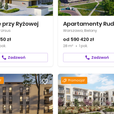
e przy Ryżowej
 Ursus
Warszawa, Bielany
50 zł
od 590 420 zł
pok.
28 m²
1 pok.
Zadzwoń
Zadzwoń
!
Promocja!