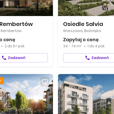
 Rembertów
Osiedle Salvia
 Rembertów
Warszawa, Białołęka
o cenę
Zapytaj o cenę
2
do
5+ pok.
34 - 74 m²
1
do
4 pok.
Zadzwoń
Zadzwoń
!