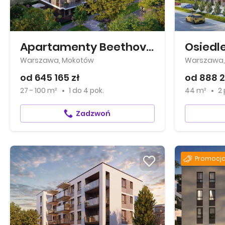
Apartamenty Beethovena
Osiedl
Warszawa, Mokotów
Warszawa,
od 645 165 zł
od 888 2
27 - 100 m²
1
do
4 pok.
44 m²
2 
Zadzwoń
Promocja