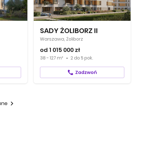
SADY ŻOLIBORZ II
Warszawa, Żoliborz
od 1 015 000 zł
38 - 127 m²
2
do
5 pok.
Zadzwoń
pne