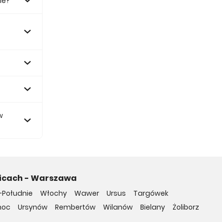
ie?
4 zł.
w
nicach - Warszawa
-Południe
Włochy
Wawer
Ursus
Targówek
noc
Ursynów
Rembertów
Wilanów
Bielany
Żoliborz