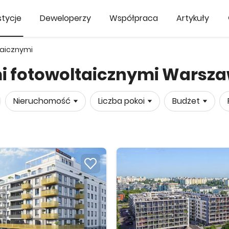
tycje
Deweloperzy
Współpraca
Artykuły
taicznymi
i fotowoltaicznymi Warsz
Nieruchomość
Liczba pokoi
Budżet