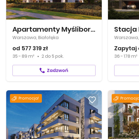
Apartamenty Myśliborska Park
Stacja
Warszawa, Białołęka
Warszawa,
od 577 319 zł
Zapytaj 
35 - 89 m²
2
do
5 pok.
36 - 178 m²
Zadzwoń
Promocja!
Promocja