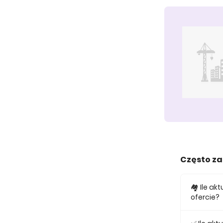
Często z
🏘️ Ile 
ofercie?
W ofercie