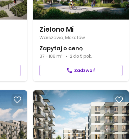
Zielono Mi
Warszawa, Mokotów
Zapytaj o cenę
37 - 108 m²
2
do
5 pok.
Zadzwoń