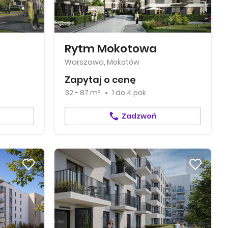
Rytm Mokotowa
Warszawa, Mokotów
Zapytaj o cenę
32 - 87 m²
1
do
4 pok.
Zadzwoń