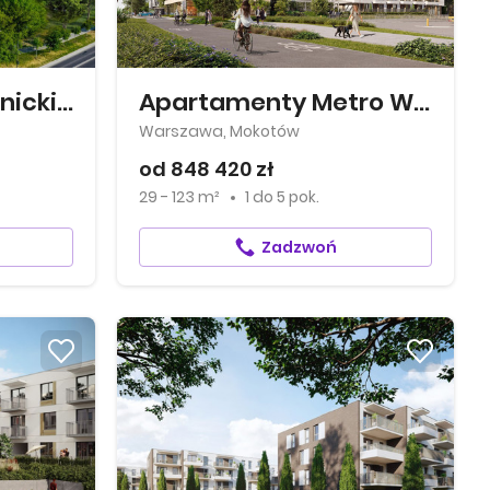
Apartamenty Rudnickiego
Apartamenty Metro Wilanowska
Warszawa, Mokotów
od 848 420 zł
29 - 123 m²
1
do
5 pok.
Zadzwoń