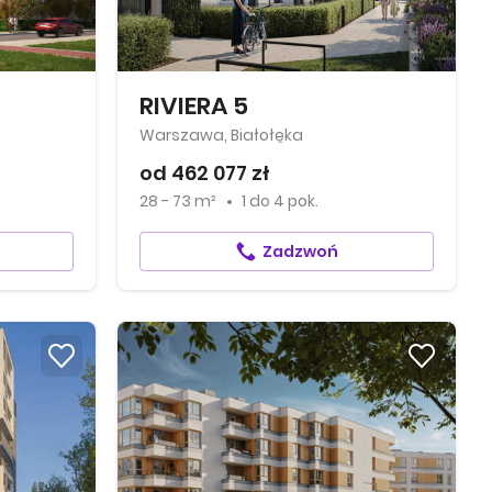
RIVIERA 5
Warszawa, Białołęka
od 462 077 zł
28 - 73 m²
1
do
4 pok.
Zadzwoń