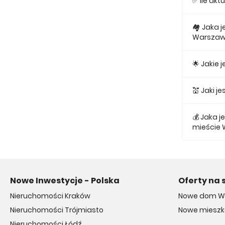
✅ Ile ak
Obecnie w
🏘 Jaka 
Warszaw
Najmniejs
🌟 Jakie
Najtańsze
💒 Jaki 
Najtańszy
💰 Jaka 
mieście
Średnio z
Nowe Inwestycje - Polska
Oferty na 
Nieruchomości Kraków
Nowe dom W
Nieruchomości Trójmiasto
Nowe miesz
Nieruchomości Łódź