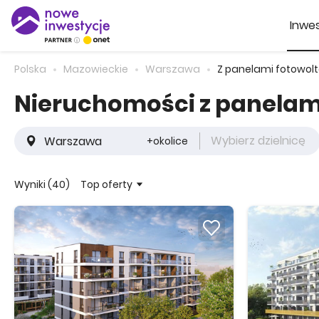
Inwes
Polska
Mazowieckie
Warszawa
Z panelami fotowol
Nieruchomości z panelam
Wybierz dzielnicę
+okolice
Top oferty
Wyniki (40)