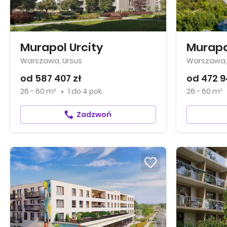
Murapol Urcity
Murapo
Warszawa, Ursus
Warszawa, 
od 587 407 zł
od 472 9
26 - 60 m²
1
do
4 pok.
26 - 60 m²
Zadzwoń