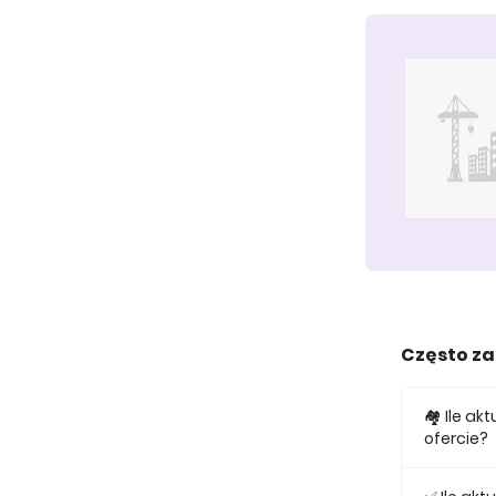
Często z
🏘️ Ile 
ofercie?
W ofercie