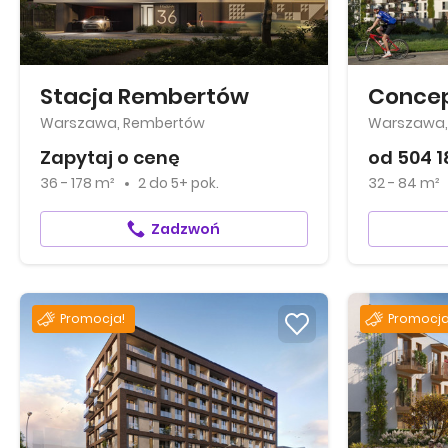
Stacja Rembertów
Concep
Warszawa, Rembertów
Warszawa, 
Zapytaj o cenę
od 504 1
36 - 178 m²
2
do
5+ pok.
32 - 84 m²
Zadzwoń
Promocja!
Promocja