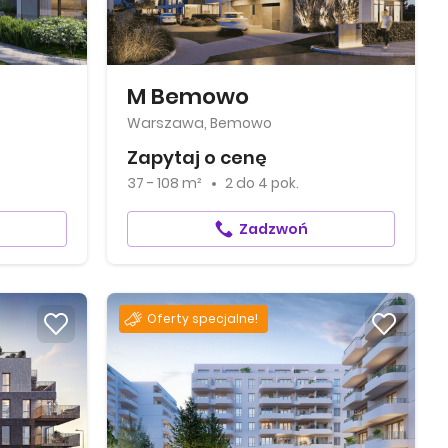
M Bemowo
Warszawa, Bemowo
Zapytaj o cenę
37 - 108 m²
2
do
4 pok.
Zadzwoń
Oferty specjalne!