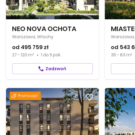
NEO NOVA OCHOTA
Warszawa, Włochy
Warszawa, 
od 495 759 zł
od 543 6
27 - 120 m²
1
do
5 pok.
35 - 83 m²
Zadzwoń
Promocja!