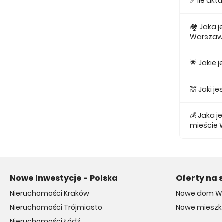
✅ Ile ak
Obecnie w
🏘 Jaka 
Warszaw
Najmniejs
🌟 Jakie
Najtańsze
💒 Jaki 
Najtańszy
💰 Jaka 
mieście
Średnio z
Nowe Inwestycje - Polska
Oferty na 
Nieruchomości Kraków
Nowe dom W
Nieruchomości Trójmiasto
Nowe miesz
Nieruchomości Łódź