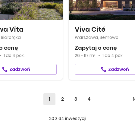
wa Vita
Viva Cité
Białołęka
Warszawa, Bemowo
o cenę
Zapytaj o cenę
1
do
4 pok.
26 - 117 m²
1
do
4 pok.
Zadzwoń
Zadzwoń
1
2
3
4
20
z
64
inwestycji