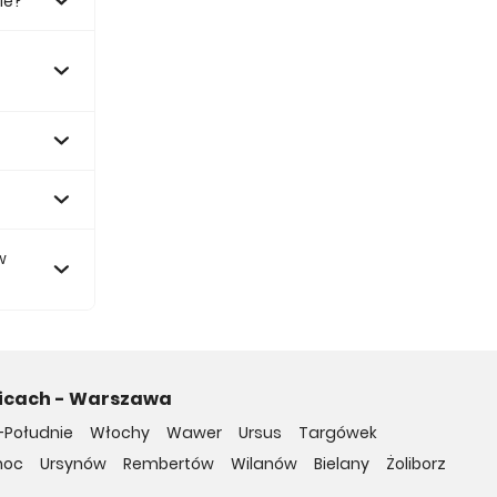
ie?
0 zł.
w
nicach - Warszawa
-Południe
Włochy
Wawer
Ursus
Targówek
noc
Ursynów
Rembertów
Wilanów
Bielany
Żoliborz