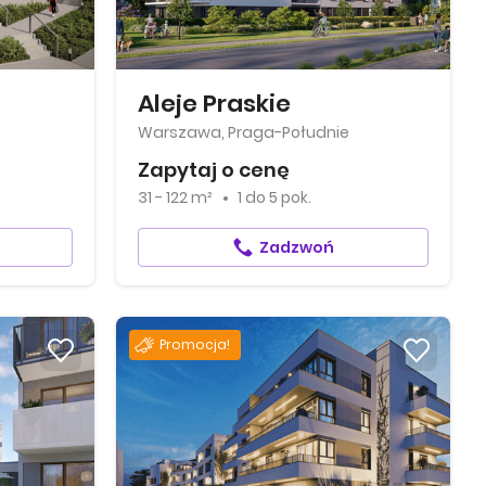
Aleje Praskie
Warszawa, Praga-Południe
Zapytaj o cenę
31 - 122 m²
1
do
5 pok.
Zadzwoń
Promocja!