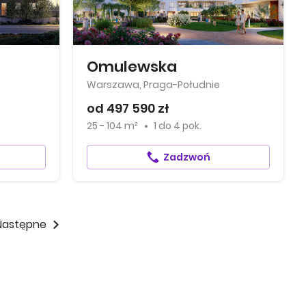
Omulewska
Warszawa, Praga-Południe
od 497 590 zł
25 - 104 m²
1
do
4 pok.
Zadzwoń
Następne