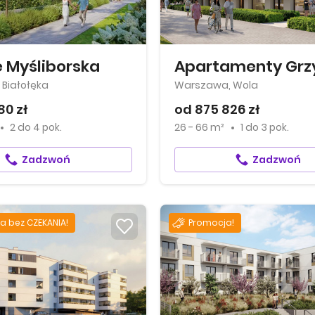
e Myśliborska
Białołęka
Warszawa, Wola
80 zł
od 875 826 zł
2
do
4 pok.
26 - 66 m²
1
do
3 pok.
Zadzwoń
Zadzwoń
a bez CZEKANIA!
Promocja!