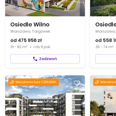
Osiedle Wilno
Osiedl
Warszawa, Targówek
Warszawa, 
od 475 956 zł
od 558 1
31 - 82 m²
1
do
5 pok.
35 - 74 m²
Zadzwoń
Mieszkania bez CZEKANIA!
Mieszkani