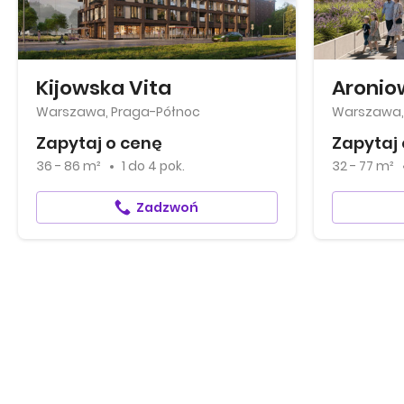
Kijowska Vita
Aronio
Warszawa, Praga-Północ
Warszawa, 
Zapytaj o cenę
Zapytaj 
36 - 86 m²
1
do
4 pok.
32 - 77 m²
Zadzwoń