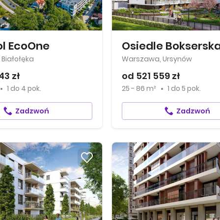
l EcoOne
Osiedle Bokserska
Białołęka
Warszawa, Ursynów
43 zł
od 521 559 zł
1
do
4 pok.
25 - 86 m²
1
do
5 pok.
Zadzwoń
Zadzwoń