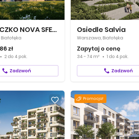
MIASTECZKO NOVA SFERA
Osiedle Salvia
Białołęka
Warszawa, Białołęka
86 zł
Zapytaj o cenę
2
do
4 pok.
34 - 74 m²
1
do
4 pok.
Zadzwoń
Zadzwoń
Promocja!