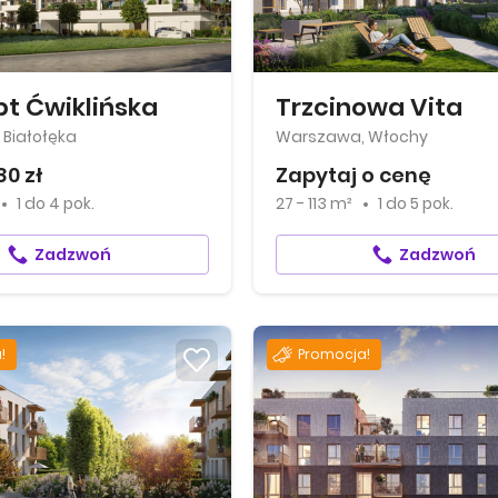
t Ćwiklińska
Trzcinowa Vita
Białołęka
Warszawa, Włochy
80 zł
Zapytaj o cenę
1
do
4 pok.
27 - 113 m²
1
do
5 pok.
Zadzwoń
Zadzwoń
!
Promocja!