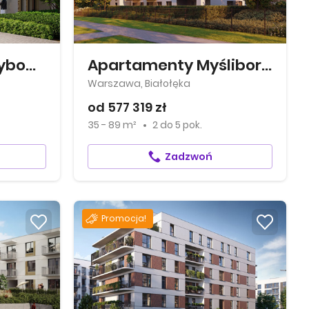
Apartamenty Grzybowska 11
Apartamenty Myśliborska Park
Warszawa, Białołęka
od 577 319 zł
35 - 89 m²
2
do
5 pok.
Zadzwoń
Promocja!