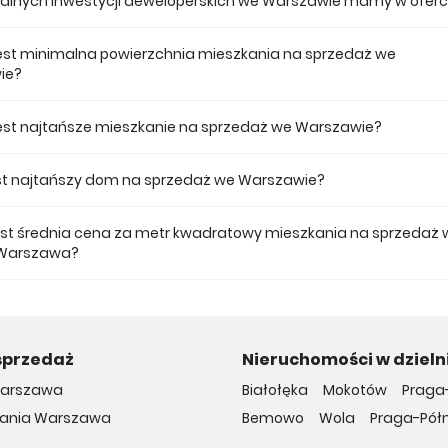
tualnych inwestycji deweloperskich we Warszawie mamy w oferc
 ofercie posiadamy 64 inwestycji deweloperskich we Warszawie.
jest minimalna powierzchnia mieszkania na sprzedaż we
ie?
ze mieszkanie dostępne na sprzedaż we Warszawie jest 25,32.
 jest najtańsze mieszkanie na sprzedaż we Warszawie?
 mieszkanie na sprzedaż we Warszawie w naszej ofercie kosztuje 299 00
jest najtańszy dom na sprzedaż we Warszawie?
 dom na sprzedaż we Warszawie w naszej ofercie kosztuje 689 000 zł.
jest średnia cena za metr kwadratowy mieszkania na sprzedaż 
 Warszawa?
a m2 nowego mieszkania we Warszawie musimy zapłacić 15 873 zł.
sprzedaż
Nieruchomości w dziel
arszawa
Białołęka
Mokotów
Praga
kania Warszawa
Bemowo
Wola
Praga-Pół