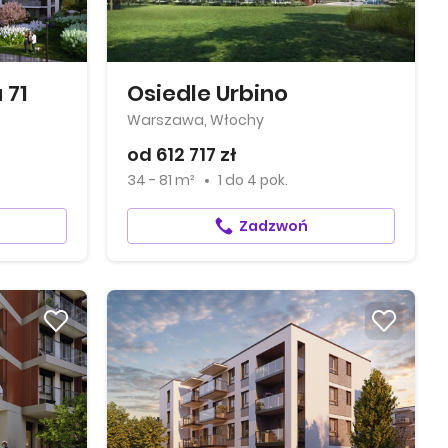
 71
Osiedle Urbino
Warszawa, Włochy
od 612 717 zł
34 - 81 m²
1
do
4 pok.
Zadzwoń