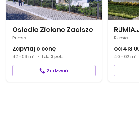
Osiedle Zielone Zacisze
RUMIA.
Rumia
Rumia
Zapytaj o cenę
od 413 0
42 - 58 m²
1
do
3 pok.
46 - 62 m²
Zadzwoń