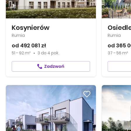
Kosynierów
Osiedle
Rumia
Rumia
od 492 081 zł
od 365 0
51 - 92 m²
3
do
4 pok.
37 - 56 m²
Zadzwoń