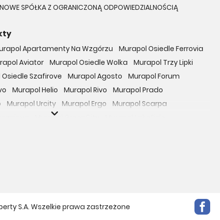
TYNOWE SPÓŁKA Z OGRANICZONĄ ODPOWIEDZIALNOŚCIĄ
kty
urapol Apartamenty Na Wzgórzu
Murapol Osiedle Ferrovia
rapol Aviator
Murapol Osiedle Wolka
Murapol Trzy Lipki
 Osiedle Szafirove
Murapol Agosto
Murapol Forum
vo
Murapol Helio
Murapol Rivo
Murapol Prado
o
Murapol Urcity
Murapol Ergo
Murapol Scarpa
oczniova
Murapol GreenCity
Murapol LakeSide
Gardenia
Murapol Nowe Bogucice
Murapol RiverSide
 EcoOne
Osiedle Mieszkaniowe Górka Narodowa
bowicka 114
Osiedle Zielna
ro Zachód
Osiedle Bokserska 71
Osiedle Urbino
rtamenty nad Rzeką
Osiedle przy Ryżowej
Braniborska 80
e Harmonia
Apartamenty Literacka
perty S.A. Wszelkie prawa zastrzeżone
Mokotów Sportowy
Apartamenty Park Matecznego