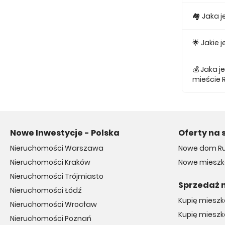
Obecnie w
🏘 Jaka 
Najmniejs
🌟 Jakie
Najtańsze 
💰 Jaka 
mieście 
Średnio z
Nowe Inwestycje - Polska
Oferty na 
Nieruchomości Warszawa
Nowe dom R
Nieruchomości Kraków
Nowe mieszk
Nieruchomości Trójmiasto
Sprzedaż 
Nieruchomości Łódź
Kupię miesz
Nieruchomości Wrocław
Kupię mieszk
Nieruchomości Poznań