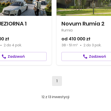
JEZIORNA 1
Novum Rumia 2
Rumia
00 zł
od 410 000 zł
2
do
4 pok.
38 - 51 m²
2
do
3 pok.
Zadzwoń
Zadzwoń
1
12
z
13
inwestycji