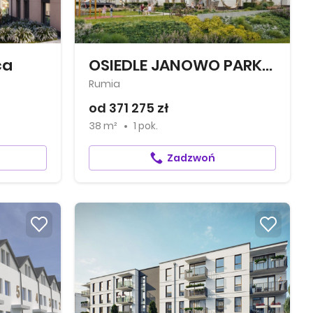
ca
OSIEDLE JANOWO PARK III
Rumia
od 371 275 zł
38 m²
1 pok.
Zadzwoń