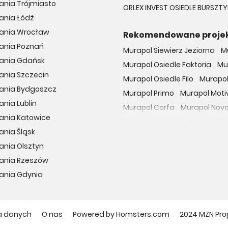
ania Trójmiasto
ORLEX INVEST OSIEDLE BURSZ
ania Łódź
kania Wrocław
Rekomendowane proje
kania Poznań
Murapol Siewierz Jeziorna
M
kania Gdańsk
Murapol Osiedle Faktoria
Mu
ania Szczecin
Murapol Osiedle Filo
Murapol
kania Bydgoszcz
Murapol Primo
Murapol Moti
ania Lublin
Murapol Corfa
Murapol Nov
ania Katowice
Murapol Portovo
Murapol St
ania Śląsk
Murapol MainPoint
Murapol 
ania Olsztyn
Murapol UniverCity
Murapol
kania Rzeszów
Osiedle przy Malborskiej
Oso
ania Gdynia
Dzielnica Mieszkaniowa Met
Osiedle Wilno
29. Aleja
Apa
Osiedle Miedzyleska
Osiedl
a danych
O nas
Powered by Homsters.com
2024 MZN Pro
Apartamenty nad Oławką