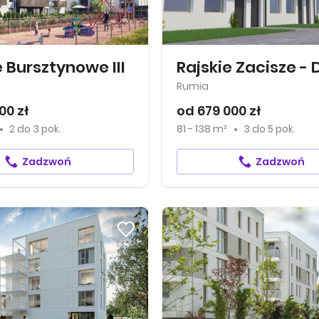
 Bursztynowe III
Rumia
00 zł
od 679 000 zł
2
do
3 pok.
81 - 138 m²
3
do
5 pok.
Zadzwoń
Zadzwoń