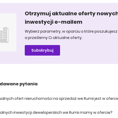
Otrzymuj aktualne oferty nowyc
inwestycji e-mailem
Wybierz parametry, w oparciu o które poszukujesz 
a prześlemy Ci aktualne oferty.
Subskrybuj
adawane pytania
ktualnych ofert nieruchomości na sprzedaż we Rumii jest w oferci
 posiadamy obecnie 417 mieszkań na sprzedaż we Rumii.
tualnych inwestycji deweloperskich we Rumii mamy w ofercie?