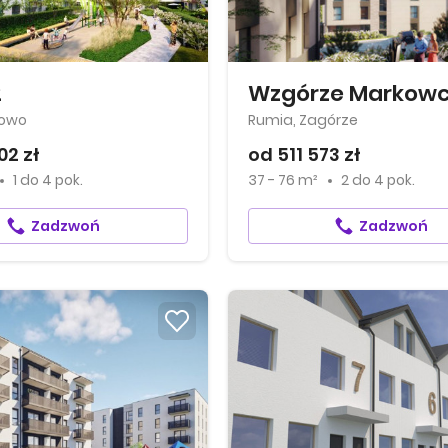
2
Wzgórze Markow
nowo
Rumia, Zagórze
02 zł
od 511 573 zł
1
do
4 pok.
37 - 76 m²
2
do
4 pok.
Zadzwoń
Zadzwoń