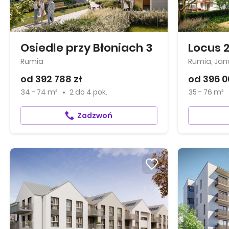
Osiedle przy Błoniach 3
Locus 
Rumia
Rumia, Ja
od 392 788 zł
od 396 0
34 - 74 m²
2
do
4 pok.
35 - 76 m²
Zadzwoń