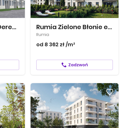
Rajskie Zacisze - Dereniowa
Rumia Zielone Błonie etap III
Rumia
od 8 362 zł /m²
Zadzwoń