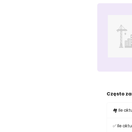
Często z
🏘️ Ile a
W ofercie
✅ Ile ak