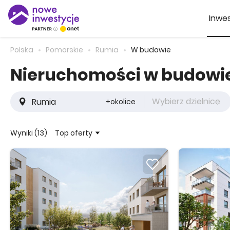
Inwes
Polska
Pomorskie
Rumia
W budowie
Nieruchomości w budowi
Wybierz dzielnicę
+okolice
Top oferty
Wyniki (13)