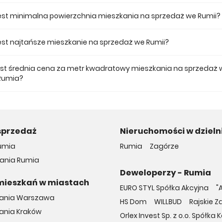
 ofercie posiadamy 13 inwestycji deweloperskich we Rumii.
jest minimalna powierzchnia mieszkania na sprzedaż we Rumii?
ze mieszkanie dostępne na sprzedaż we Rumii jest 34,49.
 jest najtańsze mieszkanie na sprzedaż we Rumii?
mieszkanie na sprzedaż we Rumii w naszej ofercie kosztuje 365 000 zł.
jest średnia cena za metr kwadratowy mieszkania na sprzedaż 
Rumia?
a m2 nowego mieszkania we Rumii musimy zapłacić 10 581 zł.
sprzedaż
Nieruchomości w dzieln
umia
Rumia
Zagórze
ania Rumia
Deweloperzy - Rumia
mieszkań w miastach
EURO STYL Spółka Akcyjna
"
kania Warszawa
HS Dom
WILLBUD
Rajskie Z
ania Kraków
Orlex Invest Sp. z o.o. Spół