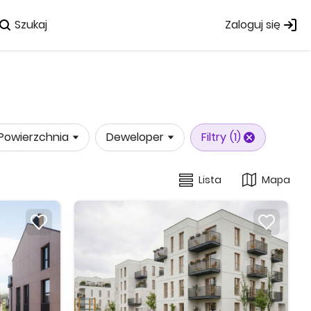
Szukaj
Zaloguj się
Powierzchnia
Deweloper
Filtry
(1)
Lista
Mapa