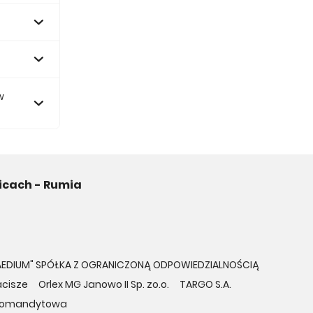
w
icach - Rumia
AEDIUM" SPÓŁKA Z OGRANICZONĄ ODPOWIEDZIALNOŚCIĄ
acisze
Orlex MG Janowo II Sp. zo.o.
TARGO S.A.
ka Komandytowa