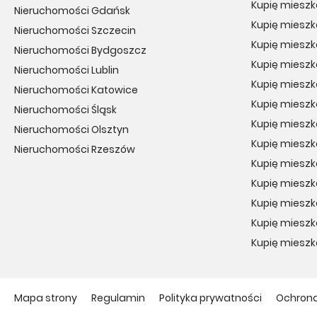
Kupię mieszk
Nieruchomości Gdańsk
Kupię mieszk
Nieruchomości Szczecin
Kupię miesz
Nieruchomości Bydgoszcz
Kupię miesz
Nieruchomości Lublin
Kupię miesz
Nieruchomości Katowice
Kupię mieszk
Nieruchomości Śląsk
Kupię miesz
Nieruchomości Olsztyn
Kupię mieszk
Nieruchomości Rzeszów
Kupię mieszk
Kupię mieszk
Kupię mieszk
Kupię miesz
Kupię mieszk
Mapa strony
Regulamin
Polityka prywatności
Ochron