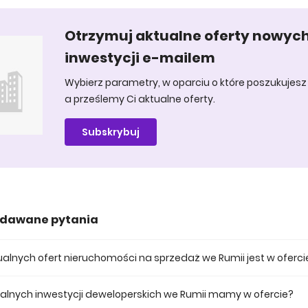
Otrzymuj aktualne oferty nowyc
inwestycji e-mailem
Wybierz parametry, w oparciu o które poszukujesz 
a prześlemy Ci aktualne oferty.
Subskrybuj
adawane pytania
ktualnych ofert nieruchomości na sprzedaż we Rumii jest w oferci
 posiadamy obecnie 417 mieszkań na sprzedaż we Rumii.
tualnych inwestycji deweloperskich we Rumii mamy w ofercie?