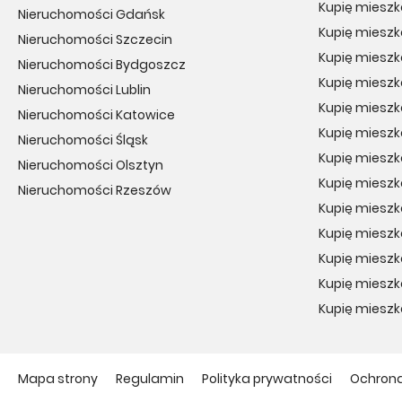
Kupię mieszk
Nieruchomości Gdańsk
Kupię mieszk
Nieruchomości Szczecin
Kupię miesz
Nieruchomości Bydgoszcz
Kupię miesz
Nieruchomości Lublin
Kupię miesz
Nieruchomości Katowice
Kupię mieszk
Nieruchomości Śląsk
Kupię miesz
Nieruchomości Olsztyn
Kupię mieszk
Nieruchomości Rzeszów
Kupię mieszk
Kupię mieszk
Kupię mieszk
Kupię miesz
Kupię mieszk
Mapa strony
Regulamin
Polityka prywatności
Ochron