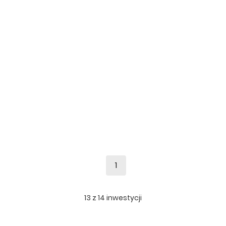
1
13
z
14
inwestycji