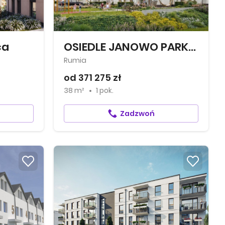
ca
OSIEDLE JANOWO PARK III
Rumia
od 371 275 zł
38 m²
1 pok.
Zadzwoń