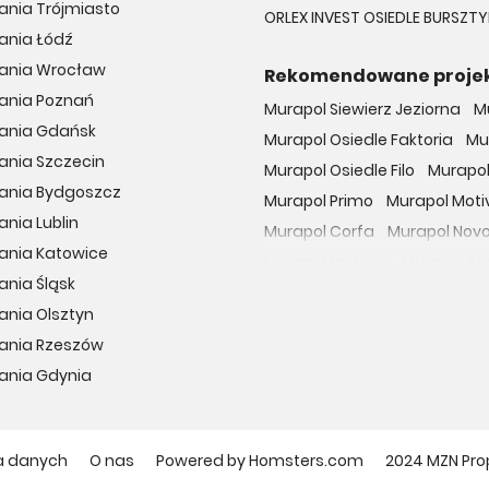
ania Trójmiasto
ORLEX INVEST OSIEDLE BURSZ
ania Łódź
kania Wrocław
Rekomendowane proje
kania Poznań
Murapol Siewierz Jeziorna
M
kania Gdańsk
Murapol Osiedle Faktoria
Mu
ania Szczecin
Murapol Osiedle Filo
Murapol
kania Bydgoszcz
Murapol Primo
Murapol Moti
ania Lublin
Murapol Corfa
Murapol Nov
ania Katowice
Murapol Portovo
Murapol St
ania Śląsk
Murapol MainPoint
Murapol 
ania Olsztyn
Murapol UniverCity
Murapol
kania Rzeszów
Osiedle przy Malborskiej
Oso
ania Gdynia
Dzielnica Mieszkaniowa Met
Osiedle Wilno
29. Aleja
Apa
Osiedle Miedzyleska
Osiedl
a danych
O nas
Powered by Homsters.com
2024 MZN Pro
Apartamenty nad Oławką