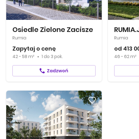
Osiedle Zielone Zacisze
RUMIA.
Rumia
Rumia
Zapytaj o cenę
od 413 0
42 - 58 m²
1
do
3 pok.
46 - 62 m²
Zadzwoń