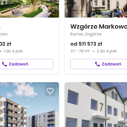
2
Wzgórze Markow
nowo
Rumia, Zagórze
02 zł
od 511 573 zł
1
do
4 pok.
37 - 76 m²
2
do
4 pok.
Zadzwoń
Zadzwoń