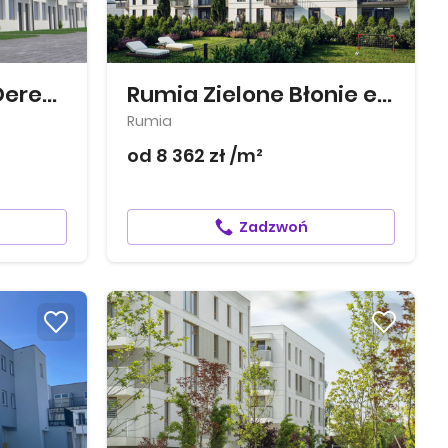
Rajskie Zacisze - Dereniowa
Rumia Zielone Błonie etap III
Rumia
od 8 362 zł /m²
Zadzwoń