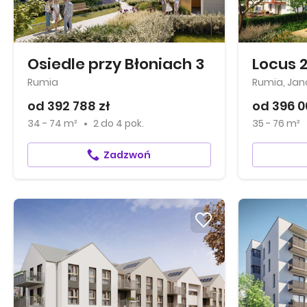
Osiedle przy Błoniach 3
Locus 
Rumia
Rumia, Ja
od 392 788 zł
od 396 0
34 - 74 m²
2
do
4 pok.
35 - 76 m²
Zadzwoń