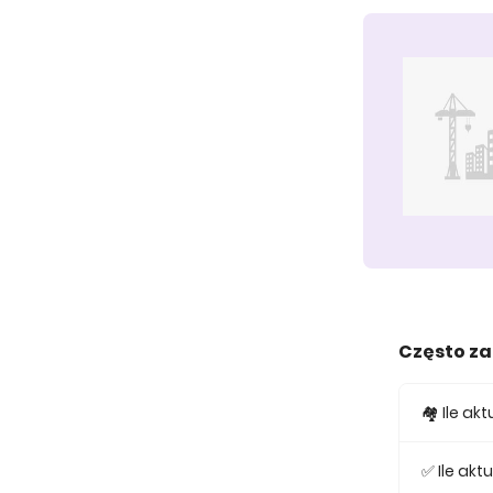
Często z
🏘️ Ile a
W ofercie
✅ Ile ak