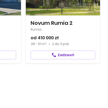
Novum Rumia 2
Rumia
od 410 000 zł
38 - 51 m²
2
do
3 pok.
Zadzwoń