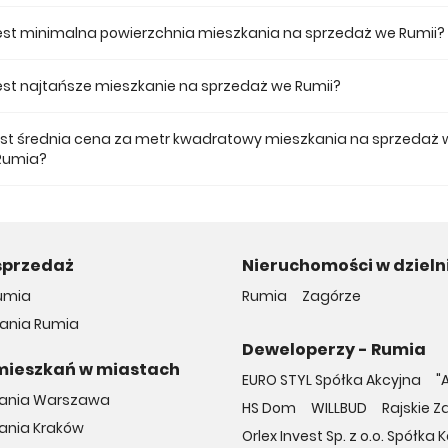
 ofercie posiadamy 14 inwestycji deweloperskich we Rumii.
jest minimalna powierzchnia mieszkania na sprzedaż we Rumii?
ze mieszkanie dostępne na sprzedaż we Rumii jest 34,49.
 jest najtańsze mieszkanie na sprzedaż we Rumii?
mieszkanie na sprzedaż we Rumii w naszej ofercie kosztuje 365 000 zł.
jest średnia cena za metr kwadratowy mieszkania na sprzedaż 
Rumia?
a m2 nowego mieszkania we Rumii musimy zapłacić 10 575 zł.
sprzedaż
Nieruchomości w dzieln
umia
Rumia
Zagórze
ania Rumia
Deweloperzy - Rumia
mieszkań w miastach
EURO STYL Spółka Akcyjna
"
kania Warszawa
HS Dom
WILLBUD
Rajskie Z
ania Kraków
Orlex Invest Sp. z o.o. Spół