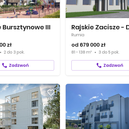
 Bursztynowe III
Rumia
00 zł
od 679 000 zł
2
do
3 pok.
81 - 138 m²
3
do
5 pok.
Zadzwoń
Zadzwoń