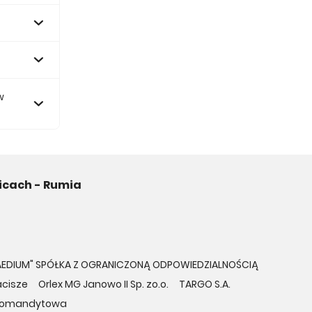
w
icach - Rumia
AEDIUM" SPÓŁKA Z OGRANICZONĄ ODPOWIEDZIALNOŚCIĄ
acisze
Orlex MG Janowo II Sp. zo.o.
TARGO S.A.
ka Komandytowa