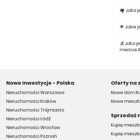
Obecnie w
🏘 Jaka 
Najmniejs
🌟 Jakie
Najtańsze 
💰 Jaka 
mieście 
Średnio z
Nowe Inwestycje - Polska
Oferty na 
Nieruchomości Warszawa
Nowe dom R
Nieruchomości Kraków
Nowe mieszk
Nieruchomości Trójmiasto
Sprzedaż 
Nieruchomości Łódź
Kupię miesz
Nieruchomości Wrocław
Kupię mieszk
Nieruchomości Poznań