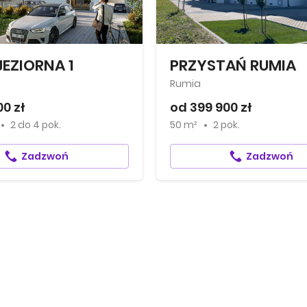
JEZIORNA 1
PRZYSTAŃ RUMIA
Rumia
00 zł
od 399 900 zł
2
do
4 pok.
50 m²
2 pok.
Zadzwoń
Zadzwoń