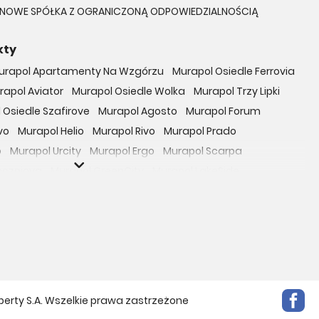
TYNOWE SPÓŁKA Z OGRANICZONĄ ODPOWIEDZIALNOŚCIĄ
kty
urapol Apartamenty Na Wzgórzu
Murapol Osiedle Ferrovia
rapol Aviator
Murapol Osiedle Wolka
Murapol Trzy Lipki
 Osiedle Szafirove
Murapol Agosto
Murapol Forum
vo
Murapol Helio
Murapol Rivo
Murapol Prado
o
Murapol Urcity
Murapol Ergo
Murapol Scarpa
oczniova
Murapol GreenCity
Murapol LakeSide
Gardenia
Murapol Nowe Bogucice
Murapol RiverSide
 EcoOne
Osiedle Mieszkaniowe Górka Narodowa
bowicka 114
Osiedle Zielna
ro Zachód
Osiedle Bokserska 71
Osiedle Urbino
rtamenty nad Rzeką
Osiedle przy Ryżowej
Braniborska 80
e Harmonia
Apartamenty Literacka
perty S.A. Wszelkie prawa zastrzeżone
Mokotów Sportowy
Apartamenty Park Matecznego