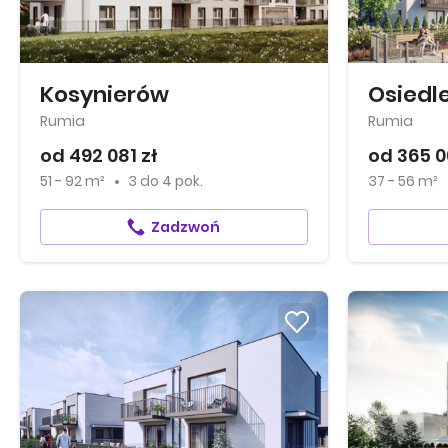
Kosynierów
Osiedle
Rumia
Rumia
od 492 081 zł
od 365 0
51 - 92 m²
3
do
4 pok.
37 - 56 m²
Zadzwoń