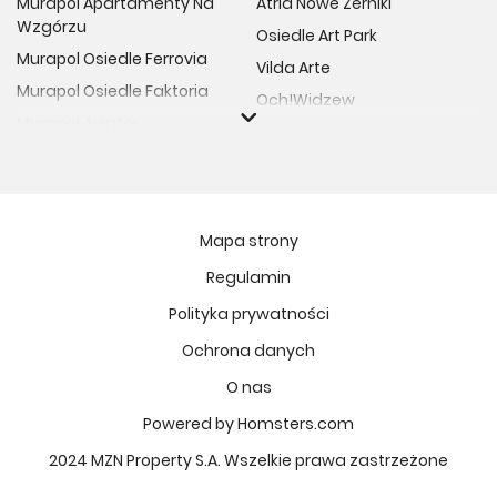
Murapol Apartamenty Na
Atria Nowe Żerniki
Wzgórzu
Osiedle Art Park
Murapol Osiedle Ferrovia
Vilda Arte
Murapol Osiedle Faktoria
Och!Widzew
Murapol Aviator
Fuelda etap II
Murapol Osiedle Wolka
Osiedle Meiera
Murapol Trzy Lipki
Żabiniec Vita
Murapol Osiedle Filo
Rytm Mokotowa
Mapa strony
Murapol Osiedle Szafirove
Apartamenty ESENCJA II
Regulamin
Murapol Agosto
Kopernika 71
Polityka prywatności
Murapol Forum
Fort Natura Etap II
Murapol Primo
Ochrona danych
Osiedle Imbramowskie
Murapol Motivo
O nas
MIASTECZKO NOVA FALA
Murapol Helio
Niedziałkowskiego Park
Powered by Homsters.com
Murapol Rivo
Ptasia Vita
2024 MZN Property S.A. Wszelkie prawa zastrzeżone
Murapol Prado
Osiedle Lissa