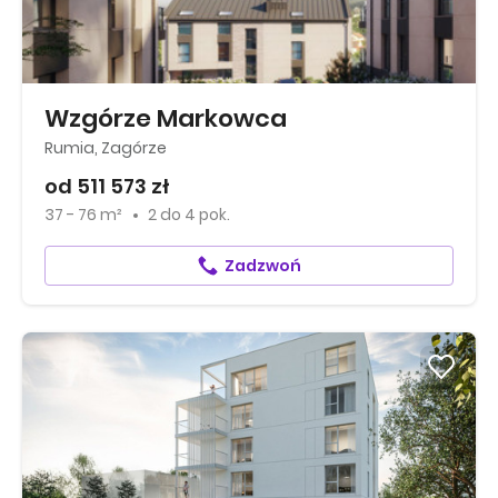
Wzgórze Markowca
Rumia, Zagórze
od 511 573 zł
37 - 76 m²
2
do
4 pok.
Zadzwoń