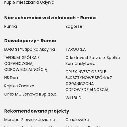
Kupię mieszkania Gdynia
Nieruchomości w dzielnicach - Rumia
Rumia
Zagórze
Deweloperzy - Rumia
EURO STYL Spółka Akcyjna
TARGO S.A.
"AEDIUM" SPÓŁKA Z
Orlex Invest Sp. z o.o. Spółka
OGRANICZONĄ
Komandytowa
ODPOWIEDZIALNOŚCIĄ
ORLEX INVEST OSIEDLE
HS Dom
BURSZTYNOWE SPÓŁKA Z
OGRANICZONĄ
Rajskie Zacisze
ODPOWIEDZIALNOŚCIĄ
Orlex MG Janowo II Sp. zo.o.
WILLBUD
Rekomendowane projekty
Murapol Siewierz Jeziorna
Omulewska