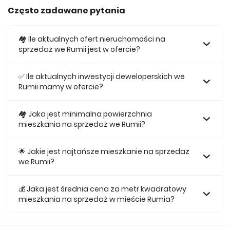
Często zadawane pytania
🏘️ Ile aktualnych ofert nieruchomości na
sprzedaż we Rumii jest w ofercie?
W ofercie posiadamy obecnie 74 mieszkań na sprzedaż
we Rumii.
✅ Ile aktualnych inwestycji deweloperskich we
Rumii mamy w ofercie?
Obecnie w ofercie posiadamy 4 inwestycji
deweloperskich we Rumii.
🏘 Jaka jest minimalna powierzchnia
mieszkania na sprzedaż we Rumii?
Najmniejsze mieszkanie dostępne na sprzedaż we Rumii
jest 36,91.
🌟 Jakie jest najtańsze mieszkanie na sprzedaż
we Rumii?
Najtańsze mieszkanie na sprzedaż we Rumii w naszej
ofercie kosztuje 371 275 zł.
💰 Jaka jest średnia cena za metr kwadratowy
mieszkania na sprzedaż w mieście Rumia?
Średnio za m2 nowego mieszkania we Rumii musimy
zapłacić 12 364 zł.