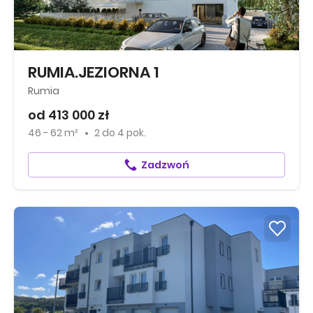
RUMIA.JEZIORNA 1
Rumia
od 413 000 zł
46 - 62 m²
2
do
4 pok.
Zadzwoń