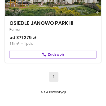
OSIEDLE JANOWO PARK III
Rumia
od 371 275 zł
38 m²
1 pok.
Zadzwoń
1
4
z
4
inwestycji