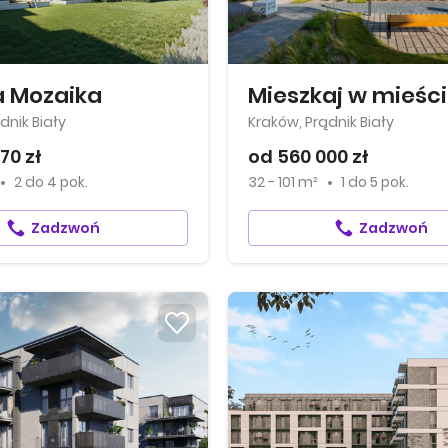
a Mozaika
dnik Biały
Kraków, Prądnik Biały
70 zł
od 560 000 zł
2
do
4 pok.
32 - 101 m²
1
do
5 pok.
Zadzwoń
Zadzwoń