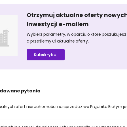
Otrzymuj aktualne oferty nowyc
inwestycji e-mailem
Wybierz parametry, w oparciu o które poszukujesz 
a prześlemy Ci aktualne oferty.
Subskrybuj
adawane pytania
ktualnych ofert nieruchomości na sprzedaż we Prądniku Białym je
 posiadamy obecnie 1530 mieszkań na sprzedaż we Prądniku Białym.