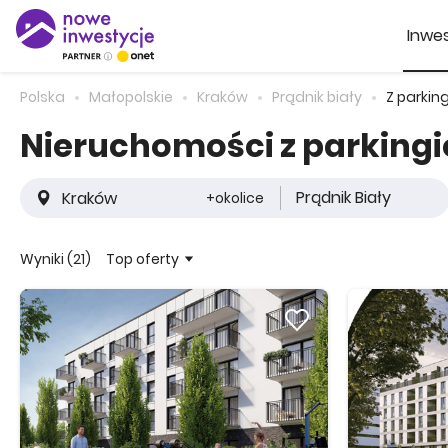
Inwes
Polska
Małopolskie
Kraków
Prądnik biały
Z parki
Nieruchomości z parking
Prądnik Biały
+okolice
Top oferty
Wyniki (21)