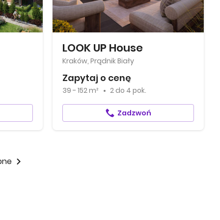
LOOK UP House
Kraków, Prądnik Biały
Zapytaj o cenę
39 - 152 m²
2
do
4 pok.
Zadzwoń
pne