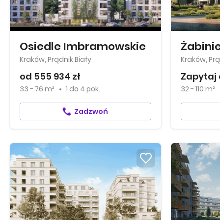
Osiedle Imbramowskie
Żabinie
Kraków, Prądnik Biały
Kraków, Prą
od 555 934 zł
Zapytaj 
33 - 76 m²
1
do
4 pok.
32 - 110 m²
Zadzwoń