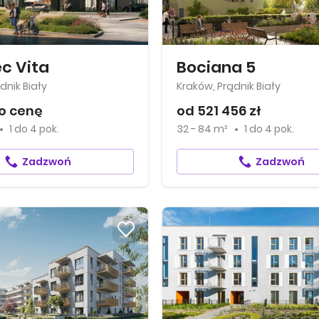
c Vita
Bociana 5
dnik Biały
Kraków, Prądnik Biały
o cenę
od 521 456 zł
1
do
4 pok.
32 - 84 m²
1
do
4 pok.
Zadzwoń
Zadzwoń