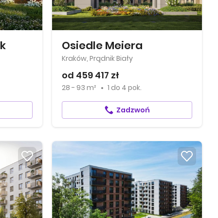
k
Osiedle Meiera
Kraków, Prądnik Biały
od 459 417 zł
28 - 93 m²
1
do
4 pok.
Zadzwoń