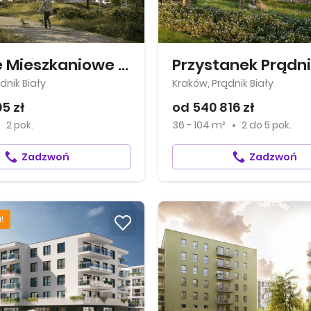
Osiedle Mieszkaniowe Górka Narodowa
Przystanek Prądni
dnik Biały
Kraków, Prądnik Biały
05 zł
od 540 816 zł
2 pok.
36 - 104 m²
2
do
5 pok.
Zadzwoń
Zadzwoń
!