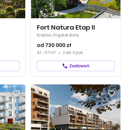
Fort Natura Etap II
Kraków, Prądnik Biały
od 730 000 zł
41 - 57 m²
2
do
3 pok.
Zadzwoń