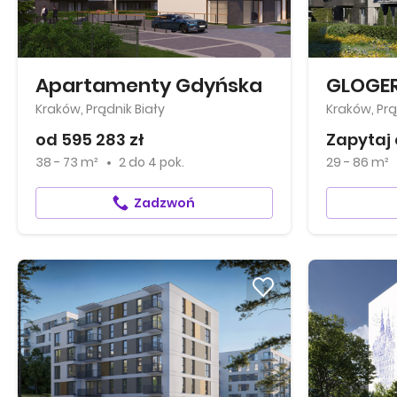
Apartamenty Gdyńska
GLOGER
Kraków, Prądnik Biały
Kraków, Prą
od 595 283 zł
Zapytaj 
38 - 73 m²
2
do
4 pok.
29 - 86 m²
Zadzwoń