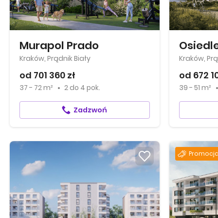
Murapol Prado
Kraków, Prądnik Biały
Kraków, Prą
od 701 360 zł
od 672 1
37 - 72 m²
2
do
4 pok.
39 - 51 m²
Zadzwoń
Promocja