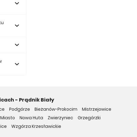
ku
97 788 zł.
w
cach - Prądnik Biały
ce
Podgórze
Bieżanów-Prokocim
Mistrzejowice
 Miasto
Nowa Huta
Zwierzyniec
Grzegórzki
ice
Wzgórza Krzesławickie