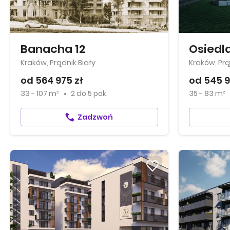
Banacha 12
Osiedl
Kraków, Prądnik Biały
Kraków, Prą
od 564 975 zł
od 545 9
33 - 107 m²
2
do
5 pok.
35 - 83 m²
Zadzwoń