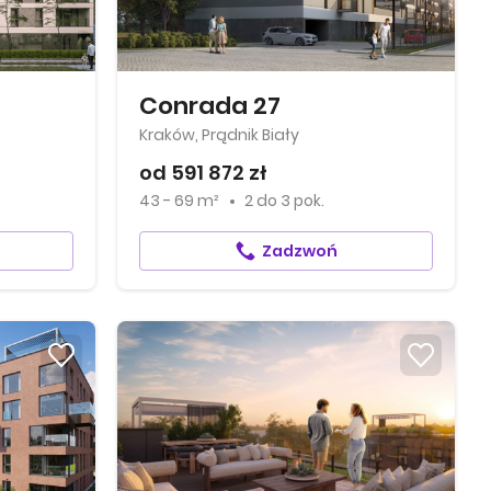
Conrada 27
Kraków, Prądnik Biały
od 591 872 zł
43 - 69 m²
2
do
3 pok.
Zadzwoń