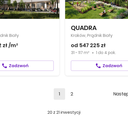
QUADRA
dnik Biały
Kraków, Prądnik Biały
2 zł /m²
od 547 225 zł
31 - 117 m²
1
do
4 pok.
Zadzwoń
Zadzwoń
1
2
Nastę
20
z
21
inwestycji