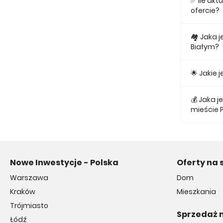
✅ Ile ak
ofercie?
Obecnie w
🏘 Jaka 
Białym?
Najmniejs
🌟 Jakie
Najtańsze 
💰 Jaka 
mieście P
Średnio z
Nowe Inwestycje - Polska
Oferty na 
Warszawa
Dom
Kraków
Mieszkania
Trójmiasto
Sprzedaż 
Łódź