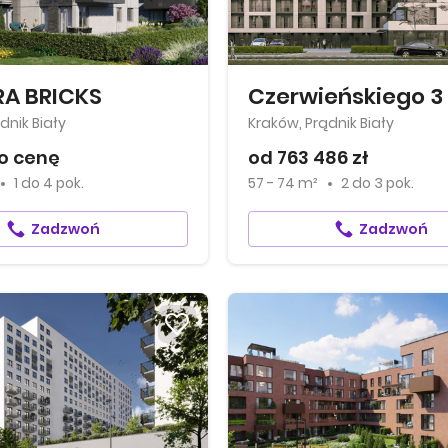
A BRICKS
Czerwieńskiego 3
dnik Biały
Kraków, Prądnik Biały
o cenę
od 763 486 zł
1
do
4 pok.
57 - 74 m²
2
do
3 pok.
Zadzwoń
Zadzwoń