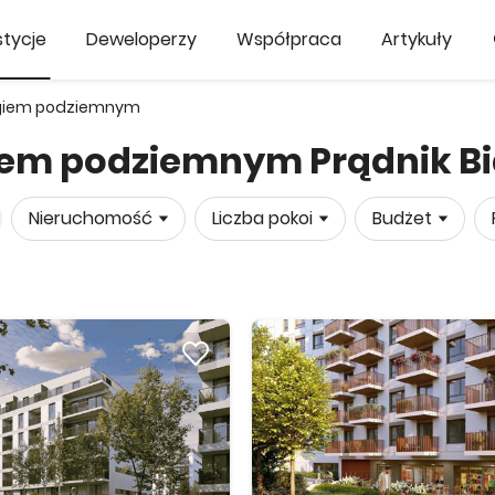
tycje
Deweloperzy
Współpraca
Artykuły
ngiem podziemnym
iem podziemnym Prądnik B
Nieruchomość
Liczba pokoi
Budżet