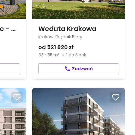
Mieszkaj w mieście – Ogrody Glogera
Weduta Krakowa
Kraków, Prądnik Biały
od 521 820 zł
33 - 55 m²
1
do
3 pok.
Zadzwoń