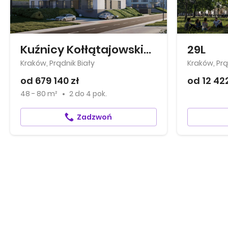
Kuźnicy Kołłątajowskiej 42
29L
Kraków, Prądnik Biały
Kraków, Prą
od 679 140 zł
od 12 42
48 - 80 m²
2
do
4 pok.
Zadzwoń