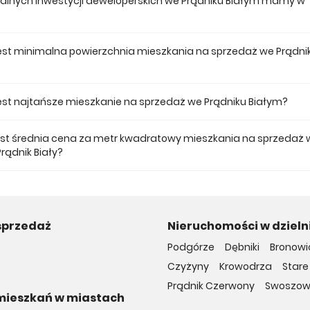
tualnych inwestycji deweloperskich we Prądniku Białym mamy w
 ofercie posiadamy 21 inwestycji deweloperskich we Prądniku Białym.
jest minimalna powierzchnia mieszkania na sprzedaż we Prądni
ze mieszkanie dostępne na sprzedaż we Prądniku Białym jest 27,51.
 jest najtańsze mieszkanie na sprzedaż we Prądniku Białym?
mieszkanie na sprzedaż we Prądniku Białym w naszej ofercie kosztuje 3
jest średnia cena za metr kwadratowy mieszkania na sprzedaż 
rądnik Biały?
a m2 nowego mieszkania we Prądniku Białym musimy zapłacić 15 717 zł.
sprzedaż
Nieruchomości w dzielni
Podgórze
Dębniki
Bronowi
Czyżyny
Krowodrza
Stare
Prądnik Czerwony
Swoszow
mieszkań w miastach