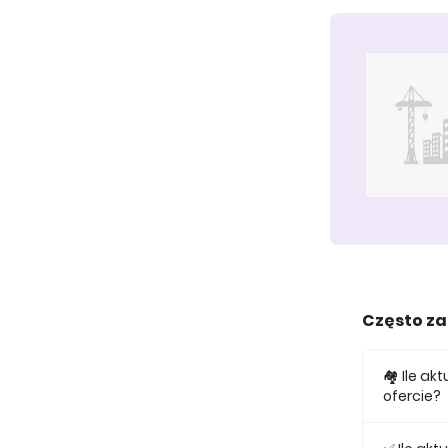
Często z
🏘️ Ile a
ofercie?
W ofercie