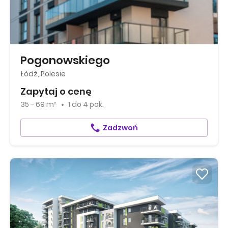
Pogonowskiego
Łódź, Polesie
Zapytaj o cenę
35 - 69 m²
1
do
4 pok.
Zadzwoń