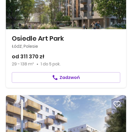
Osiedle Art Park
Łódź, Polesie
od 311 370 zł
29 - 138 m²
1
do
5 pok.
Zadzwoń