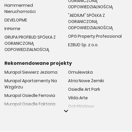
OGRANICZONĄ
Hammermed
ODPOWIEDZIALNOŚCIĄ
Nieruchomości
"AEDIUM" SPÓŁKA Z
DEVELOPME
OGRANICZONĄ
ODPOWIEDZIALNOŚCIĄ
InHome
OPG Property Professional
GRUPA PROFBUD SPÓŁKA Z
OGRANICZONĄ
EZBUD Sp. z o.o.
ODPOWIEDZIALNOŚCIĄ
Rekomendowane projekty
Murapol Siewierz Jeziorna
Omulewska
Murapol Apartamenty Na
Atria Nowe Żerniki
Wzgórzu
Osiedle Art Park
Murapol Osiedle Ferrovia
Vilda Arte
Murapol Osiedle Faktoria
Och!Widzew
Murapol Aviator
Fuelda etap II
Murapol Osiedle Wolka
Osiedle Meiera
Murapol Trzy Lipki