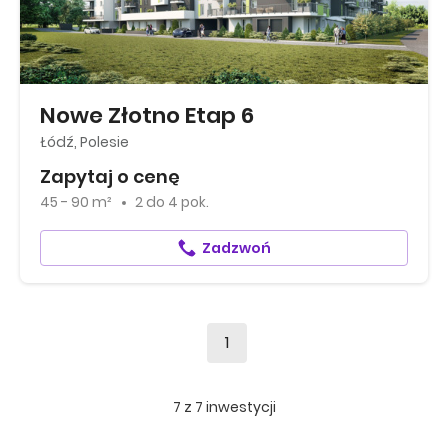
Nowe Złotno Etap 6
Łódź, Polesie
Zapytaj o cenę
45 - 90 m²
2
do
4 pok.
Zadzwoń
1
7
z
7
inwestycji