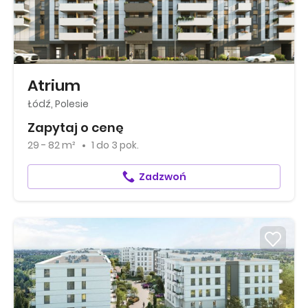
Atrium
Łódź, Polesie
Zapytaj o cenę
29 - 82 m²
1
do
3 pok.
Zadzwoń