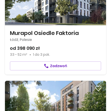
Murapol Osiedle Faktoria
Łódź, Polesie
od 398 090 zł
33 - 52 m²
1
do
3 pok.
Zadzwoń