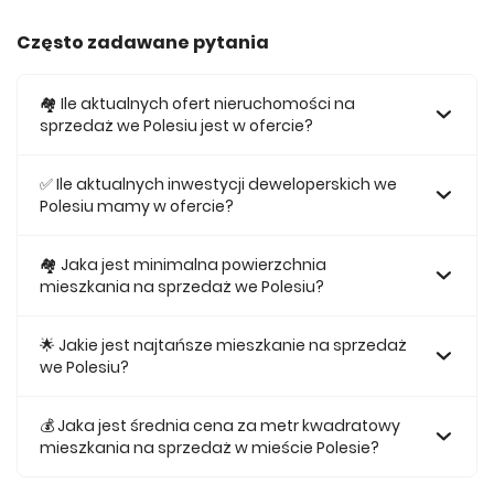
Często zadawane pytania
🏘️ Ile aktualnych ofert nieruchomości na
sprzedaż we Polesiu jest w ofercie?
W ofercie posiadamy obecnie 386 mieszkań na sprzedaż
we Polesiu.
✅ Ile aktualnych inwestycji deweloperskich we
Polesiu mamy w ofercie?
Obecnie w ofercie posiadamy 7 inwestycji deweloperskich
we Polesiu.
🏘 Jaka jest minimalna powierzchnia
mieszkania na sprzedaż we Polesiu?
Najmniejsze mieszkanie dostępne na sprzedaż we Polesiu
jest 29,1.
🌟 Jakie jest najtańsze mieszkanie na sprzedaż
we Polesiu?
Najtańsze mieszkanie na sprzedaż we Polesiu w naszej
ofercie kosztuje 301 599 zł.
💰 Jaka jest średnia cena za metr kwadratowy
mieszkania na sprzedaż w mieście Polesie?
Średnio za m2 nowego mieszkania we Polesiu musimy