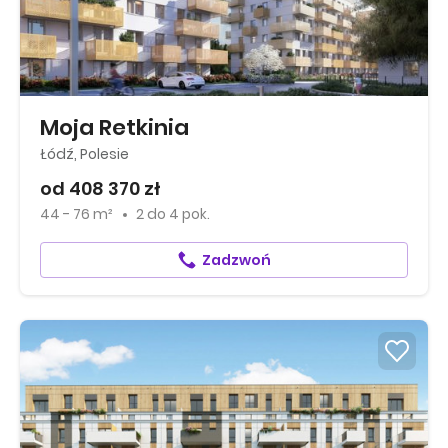
Moja Retkinia
Łódź, Polesie
od 408 370 zł
44 - 76 m²
2
do
4 pok.
Zadzwoń