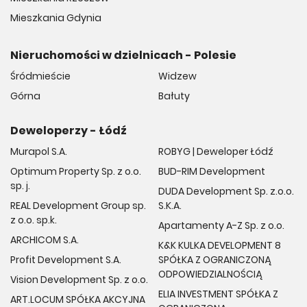
Mieszkania Gdynia
Nieruchomości w dzielnicach - Polesie
Śródmieście
Widzew
Górna
Bałuty
Deweloperzy - Łódź
Murapol S.A.
ROBYG | Deweloper Łódź
Optimum Property Sp. z o.o.
BUD-RIM Development
sp. j.
DUDA Development Sp. z.o.o.
REAL Development Group sp.
S.K.A.
z o.o. sp.k.
Apartamenty A-Z Sp. z o.o.
ARCHICOM S.A.
K&K KULKA DEVELOPMENT 8
Profit Development S.A.
SPÓŁKA Z OGRANICZONĄ
ODPOWIEDZIALNOŚCIĄ
Vision Development Sp. z o.o.
ELIA INVESTMENT SPÓŁKA Z
ART.LOCUM SPÓŁKA AKCYJNA