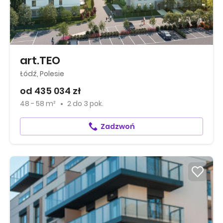
art.TEO
Łódź, Polesie
od 435 034 zł
48 - 58 m²
2
do
3 pok.
Zadzwoń