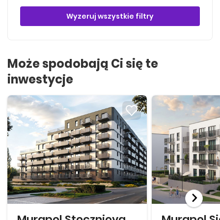
Wyzeruj wszystkie filtry
Może spodobają Ci się te
inwestycje
Murapol Stoczniova