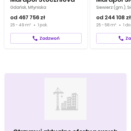
Gdańsk, Młyniska
Siewierz (gm.), S
od 467 756 zł
od 244 108 zł
25 - 49 m²
1 pok.
25 - 58 m²
1
d
Zadzwoń
Z