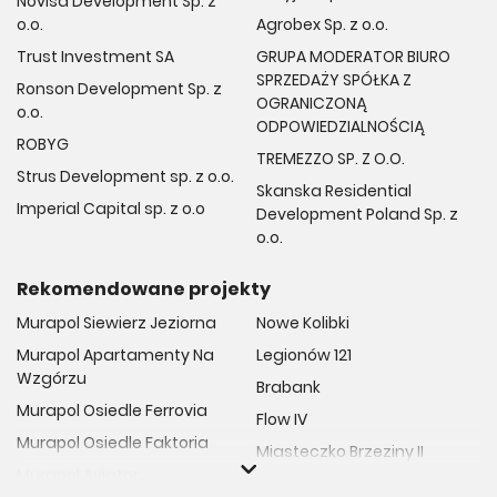
Novisa Development Sp. z
o.o.
Agrobex Sp. z o.o.
Trust Investment SA
GRUPA MODERATOR BIURO
SPRZEDAŻY SPÓŁKA Z
Ronson Development Sp. z
OGRANICZONĄ
o.o.
ODPOWIEDZIALNOŚCIĄ
ROBYG
TREMEZZO SP. Z O.O.
Strus Development sp. z o.o.
Skanska Residential
Imperial Capital sp. z o.o
Development Poland Sp. z
o.o.
Rekomendowane projekty
Murapol Siewierz Jeziorna
Nowe Kolibki
Murapol Apartamenty Na
Legionów 121
Wzgórzu
Brabank
Murapol Osiedle Ferrovia
Flow IV
Murapol Osiedle Faktoria
Miasteczko Brzeziny II
Murapol Aviator
M Bemowo