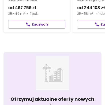
od 467 756 zł
od 244 108 zł
25 - 49 m²
1 pok.
25 - 58 m²
1
d
Zadzwoń
Z
Otrzymuj aktualne oferty nowych