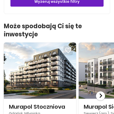
Wyzeruj wszystkie filtry
Może spodobają Ci się te
inwestycje
Murapol Stoczniova
Gdańsk, Młyniska
Siewierz (gm.), S