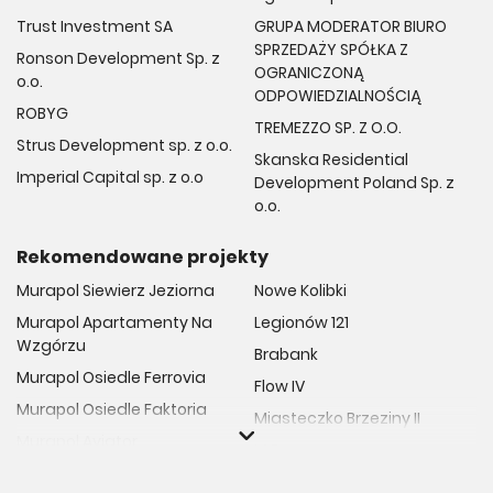
Trust Investment SA
GRUPA MODERATOR BIURO
SPRZEDAŻY SPÓŁKA Z
Ronson Development Sp. z
OGRANICZONĄ
o.o.
ODPOWIEDZIALNOŚCIĄ
ROBYG
TREMEZZO SP. Z O.O.
Strus Development sp. z o.o.
Skanska Residential
Imperial Capital sp. z o.o
Development Poland Sp. z
o.o.
Rekomendowane projekty
Murapol Siewierz Jeziorna
Nowe Kolibki
Murapol Apartamenty Na
Legionów 121
Wzgórzu
Brabank
Murapol Osiedle Ferrovia
Flow IV
Murapol Osiedle Faktoria
Miasteczko Brzeziny II
Murapol Aviator
M Bemowo
Murapol Osiedle Wolka
Moja Retkinia