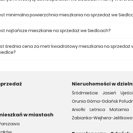
 ofercie posiadamy 1 inwestycji deweloperskich we Siedlcach.
jest minimalna powierzchnia mieszkania na sprzedaż we Siedlc
ze mieszkanie dostępne na sprzedaż we Siedlcach jest 28,71.
 jest najtańsze mieszkanie na sprzedaż we Siedlcach?
mieszkanie na sprzedaż we Siedlcach w naszej ofercie kosztuje 542 619
jest średnia cena za metr kwadratowy mieszkania na sprzedaż 
Siedlce?
a m2 nowego mieszkania we Siedlcach musimy zapłacić 18 515 zł.
sprzedaż
Nieruchomości w dzieln
Śródmieście
Jasień
Ujeśc
Orunia Górna-Gdańsk Połudn
Aniołki
Letnica
Matarnia
mieszkań w miastach
Żabianka-Wejhera-Jelitkowo
Warszawa
Kraków