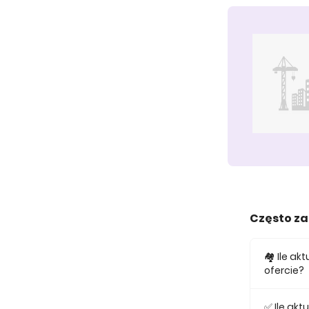
Często z
🏘️ Ile a
ofercie?
W ofercie
✅ Ile ak