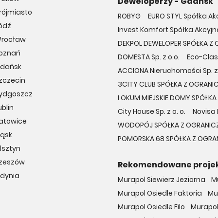
Deweloperzy - Gdańsk
rójmiasto
ROBYG
EURO STYL Spółka Ak
ódź
Invest Komfort Spółka Akcyjna
Wrocław
DEKPOL DEWELOPER SPÓŁKA Z
Poznań
DOMESTA Sp. z o.o.
Eco-Class
Gdańsk
ACCIONA Nieruchomości Sp. z 
zczecin
3CITY CLUB SPÓŁKA Z OGRAN
Bydgoszcz
LOKUM MIEJSKIE DOMY SPÓŁK
blin
City House Sp. z o. o.
Novisa 
Katowice
WODOPÓJ SPÓŁKA Z OGRANIC
ląsk
POMORSKA 68 SPÓŁKA Z OGRA
lsztyn
Rzeszów
Rekomendowane proje
Gdynia
Murapol Siewierz Jeziorna
M
Murapol Osiedle Faktoria
Mu
Murapol Osiedle Filo
Murapol