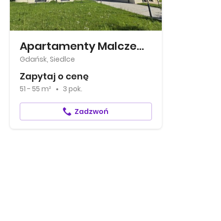
Apartamenty Malczewskiego
Gdańsk, Siedlce
Zapytaj o cenę
51 - 55 m²
3 pok.
Zadzwoń