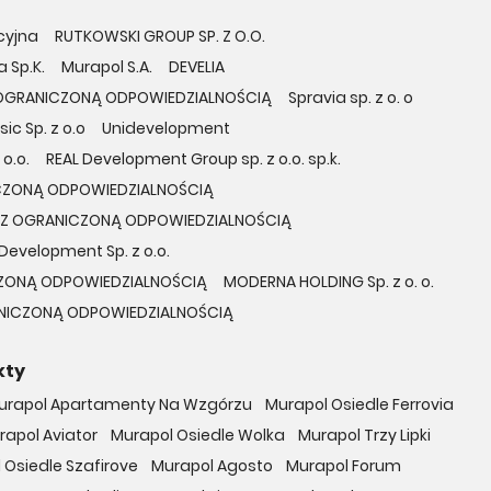
cyjna
RUTKOWSKI GROUP SP. Z O.O.
 Sp.K.
Murapol S.A.
DEVELIA
 OGRANICZONĄ ODPOWIEDZIALNOŚCIĄ
Spravia sp. z o. o
ic Sp. z o.o
Unidevelopment
o.o.
REAL Development Group sp. z o.o. sp.k.
ICZONĄ ODPOWIEDZIALNOŚCIĄ
A Z OGRANICZONĄ ODPOWIEDZIALNOŚCIĄ
Development Sp. z o.o.
ZONĄ ODPOWIEDZIALNOŚCIĄ
MODERNA HOLDING Sp. z o. o.
NICZONĄ ODPOWIEDZIALNOŚCIĄ
kty
urapol Apartamenty Na Wzgórzu
Murapol Osiedle Ferrovia
rapol Aviator
Murapol Osiedle Wolka
Murapol Trzy Lipki
 Osiedle Szafirove
Murapol Agosto
Murapol Forum