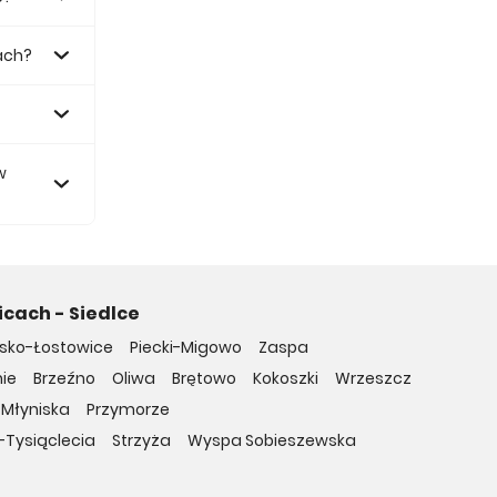
ach?
 zł.
w
icach - Siedlce
isko-Łostowice
Piecki-Migowo
Zaspa
ie
Brzeźno
Oliwa
Brętowo
Kokoszki
Wrzeszcz
Młyniska
Przymorze
-Tysiąclecia
Strzyża
Wyspa Sobieszewska