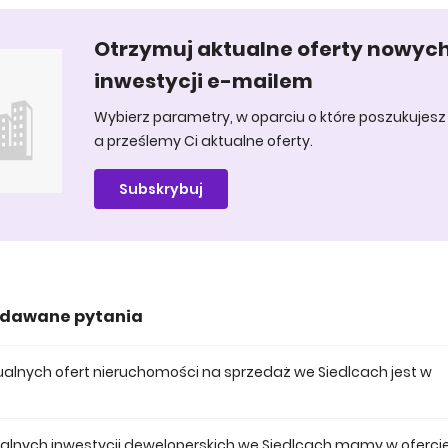
Otrzymuj aktualne oferty nowyc
inwestycji e-mailem
Wybierz parametry, w oparciu o które poszukujesz 
a prześlemy Ci aktualne oferty.
Subskrybuj
adawane pytania
ktualnych ofert nieruchomości na sprzedaż we Siedlcach jest w
 posiadamy obecnie 13 mieszkań na sprzedaż we Siedlcach.
tualnych inwestycji deweloperskich we Siedlcach mamy w oferci