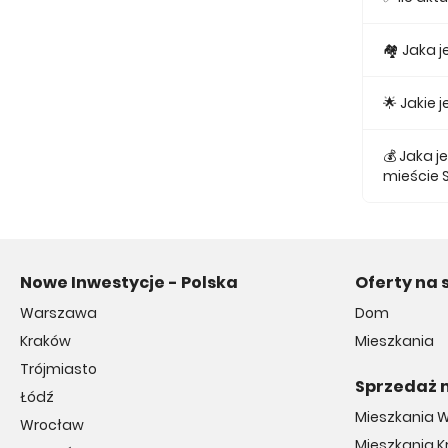
Obecnie w
🏘 Jaka 
Najmniejs
🌟 Jakie
Najtańsze 
💰 Jaka 
mieście 
Średnio z
Nowe Inwestycje - Polska
Oferty na 
Warszawa
Dom
Kraków
Mieszkania
Trójmiasto
Sprzedaż 
Łódź
Mieszkania 
Wrocław
Mieszkania 