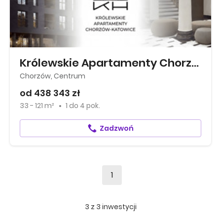
Królewskie Apartamenty Chorzów-Katowice
Chorzów, Centrum
od 438 343 zł
33 - 121 m²
1
do
4 pok.
Zadzwoń
1
3
z
3
inwestycji