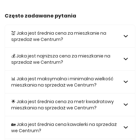
Często zadawane pytania
💒 Jaka jest średnia cena za mieszkanie na
sprzedaż we Centrum?
Średnia cena za mieszkania na sprzedaż we Centrum
wynosi 790 412 zł.
💰 Jaka jest najniższa cena za mieszkanie na
sprzedaż we Centrum?
Najniższa cena mieszkania na sprzedaż we Centrum
wynosi 356 760 zł.
📊 Jaka jest maksymalna i minimalna wielkość
mieszkania na sprzedaż we Centrum?
Największe mieszkanie na sprzedaż we Centrum w naszej
ofercie ma 121,48, a najmniejsze 30,17.
🌟 Jaka jest średnia cena za metr kwadratowy
mieszkania na sprzedaż we Centrum?
Średnio za m2 mieszkania we Centrum musimy zapłacić 12
214 zł.
🏡 Jaka jest średnia cena kawalerki na sprzedaż
we Centrum?
Średnio za kawalerkę we Centrum musimy zapłacić 480