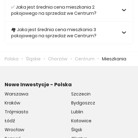
367 zł.
✅ Jaka jest średnia cena mieszkania 2
pokojowego na sprzedaż we Centrum?
Za nowe 2 pokojowe mieszkanie we Centrum średnio
musimy zapłacić 644 747 zł.
🏘️ Jaka jest średnia cena mieszkania 3
pokojowego na sprzedaż we Centrum?
Za nowe 3 pokojowe mieszkanie we Centrum średnio
musimy zapłacić 973 673 zł.
Polska
Śląskie
Chorzów
Centrum
Mieszkania
Nowe Inwestycje - Polska
Warszawa
Szczecin
Kraków
Bydgoszcz
Trójmiasto
Lublin
Łódź
Katowice
Wrocław
Śląsk