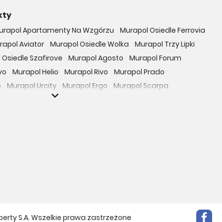
kty
urapol Apartamenty Na Wzgórzu
Murapol Osiedle Ferrovia
rapol Aviator
Murapol Osiedle Wolka
Murapol Trzy Lipki
 Osiedle Szafirove
Murapol Agosto
Murapol Forum
vo
Murapol Helio
Murapol Rivo
Murapol Prado
o
Murapol Urcity
Murapol Ergo
Murapol Scarpa
oczniova
Murapol GreenCity
Murapol LakeSide
Gardenia
Murapol Nowe Bogucice
Murapol RiverSide
 EcoOne
Osiedle Mieszkaniowe Górka Narodowa
bowicka 114
Osiedle Zielna
ro Zachód
Osiedle Bokserska 71
Osiedle Urbino
rtamenty nad Rzeką
Osiedle przy Ryżowej
Braniborska 80
e Harmonia
Apartamenty Literacka
Mokotów Sportowy
Apartamenty Park Matecznego
siedle Rapsodia
Apartamenty Beethovena
perty S.A. Wszelkie prawa zastrzeżone