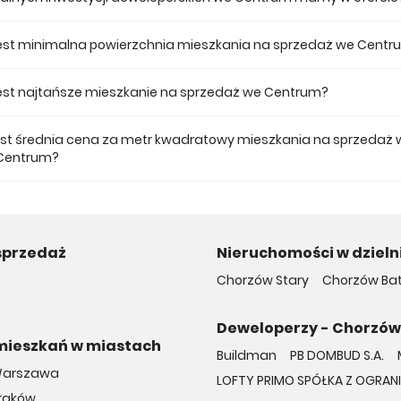
 ofercie posiadamy 3 inwestycji deweloperskich we Centrum.
jest minimalna powierzchnia mieszkania na sprzedaż we Cent
ze mieszkanie dostępne na sprzedaż we Centrum jest 30,17.
 jest najtańsze mieszkanie na sprzedaż we Centrum?
 mieszkanie na sprzedaż we Centrum w naszej ofercie kosztuje 356 760 
jest średnia cena za metr kwadratowy mieszkania na sprzedaż 
 Centrum?
a m2 nowego mieszkania we Centrum musimy zapłacić 12 214 zł.
sprzedaż
Nieruchomości w dziel
Chorzów Stary
Chorzów Bat
Deweloperzy - Chorzów
mieszkań w miastach
Buildman
PB DOMBUD S.A.
Warszawa
LOFTY PRIMO SPÓŁKA Z OGRA
Kraków