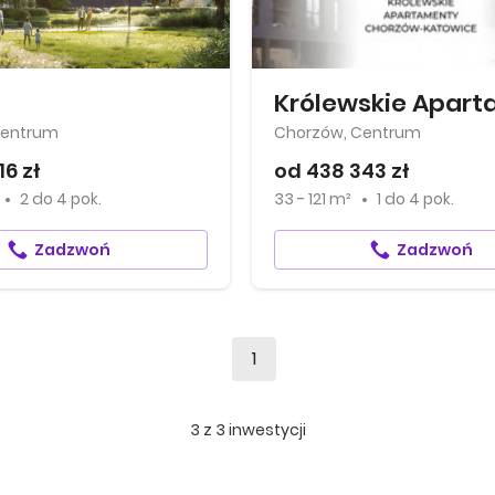
Centrum
Chorzów, Centrum
16 zł
od 438 343 zł
2
do
4 pok.
33 - 121 m²
1
do
4 pok.
Zadzwoń
Zadzwoń
1
3
z
3
inwestycji