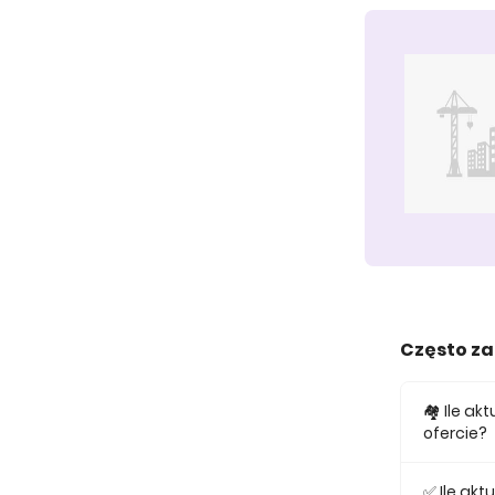
Często z
🏘️ Ile a
ofercie?
W ofercie
✅ Ile ak