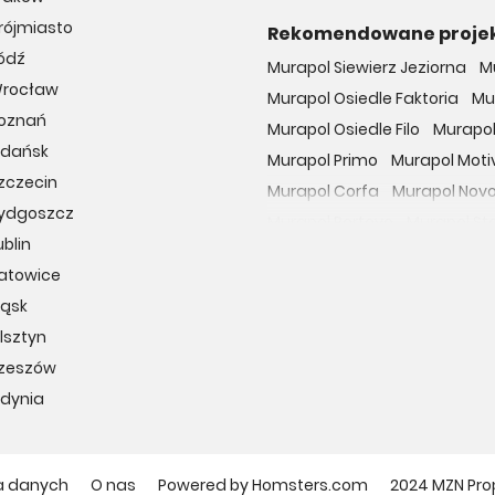
rójmiasto
Rekomendowane proje
ódź
Murapol Siewierz Jeziorna
M
Wrocław
Murapol Osiedle Faktoria
Mu
Poznań
Murapol Osiedle Filo
Murapol
Gdańsk
Murapol Primo
Murapol Moti
zczecin
Murapol Corfa
Murapol Nov
Bydgoszcz
Murapol Portovo
Murapol St
blin
Murapol MainPoint
Murapol 
Katowice
Murapol UniverCity
Murapol
ląsk
Osiedle przy Malborskiej
Oso
lsztyn
Dzielnica Mieszkaniowa Met
Rzeszów
Osiedle Wilno
29. Aleja
Apa
Gdynia
Osiedle Miedzyleska
Osiedl
Apartamenty nad Oławką
Hubska 100
Wille Biskupin
O
a danych
O nas
Powered by Homsters.com
2024 MZN Pro