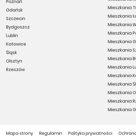
Poznań
Mieszkania T
Gdańsk
Mieszkania Ł
Szczecin
Mieszkania 
Bydgoszcz
Mieszkania 
Lublin
Mieszkania 
Katowice
Mieszkania S
Śląsk
Mieszkania 
Olsztyn
Mieszkania Lu
Rzeszów
Mieszkania 
Mieszkania Ś
Mieszkania O
Mieszkania 
Mieszkania 
Mapa strony
Regulamin
Polityka prywatności
Ochron