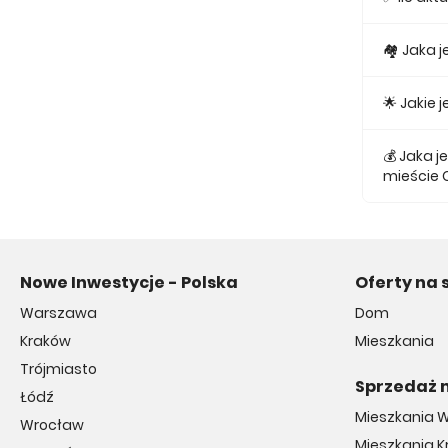
Obecnie w
🏘 Jaka 
Najmniejs
🌟 Jakie
Najtańsze
💰 Jaka 
mieście
Średnio z
Nowe Inwestycje - Polska
Oferty na 
Warszawa
Dom
Kraków
Mieszkania
Trójmiasto
Sprzedaż 
Łódź
Mieszkania 
Wrocław
Mieszkania 