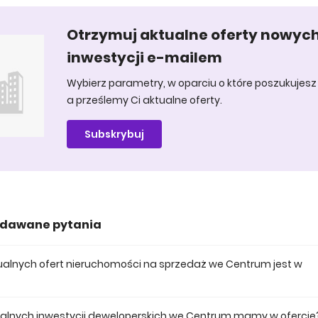
Otrzymuj aktualne oferty nowyc
inwestycji e-mailem
Wybierz parametry, w oparciu o które poszukujesz 
a prześlemy Ci aktualne oferty.
Subskrybuj
adawane pytania
ktualnych ofert nieruchomości na sprzedaż we Centrum jest w
 posiadamy obecnie 30 mieszkań na sprzedaż we Centrum.
tualnych inwestycji deweloperskich we Centrum mamy w ofercie