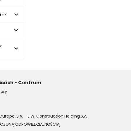
rum?
zł.
w
nicach - Centrum
ory
Murapol S.A.
J.W. Construction Holding S.A.
NICZONĄ ODPOWIEDZIALNOŚCIĄ