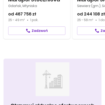
Gdańsk, Młyniska
Siewierz (gm.), S
od 467 756 zł
od 244 108 zł
25 - 49 m²
1 pok.
25 - 58 m²
1
d
Zadzwoń
Z