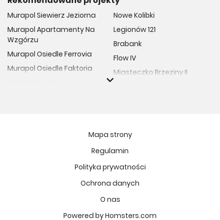
Rekomendowane projekty
Murapol Siewierz Jeziorna
Nowe Kolibki
Murapol Apartamenty Na
Legionów 121
Wzgórzu
Brabank
Murapol Osiedle Ferrovia
Flow IV
Murapol Osiedle Faktoria
Miasteczko Brzeziny II
Murapol Aviator
M Bemowo
Murapol Osiedle Wolka
Moja Retkinia
Murapol Trzy Lipki
Przy Placu Wolności
Murapol Osiedle Filo
Miasto GDY
Mapa strony
Murapol Osiedle Szafirove
Niedziałkowskiego Park
Regulamin
Murapol Agosto
Och!Widzew
Polityka prywatności
Murapol Forum
MIASTECZKO NOVA FALA
Murapol Primo
Ochrona danych
Żywiecka Vita
Murapol Motivo
O nas
Osiedle Art Park
Murapol Helio
Apartamenty Krakowska
Powered by Homsters.com