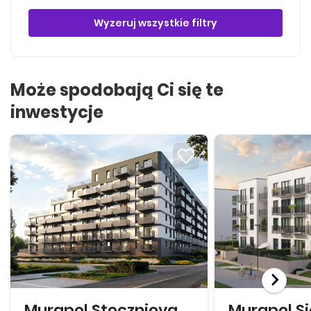
Wyzeruj wszystkie filtry
Może spodobają Ci się te
inwestycje
Murapol Stoczniova