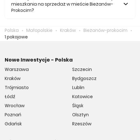
mieszkania na sprzedaż w mieście Bieżanów-
Prokocim?
Średnio za m2 nowego mieszkania we Bieżanowie-
Prokocimie musimy zapłacić 16 848 zł.
Polska
Małopolskie
Kraków
Bieżanów-prokocim
1 pokojowe
Nowe Inwestycje - Polska
Warszawa
Szczecin
Kraków
Bydgoszcz
Trójmiasto
Lublin
Łódź
Katowice
Wrocław
Śląsk
Poznań
Olsztyn
Gdańsk
Rzeszów