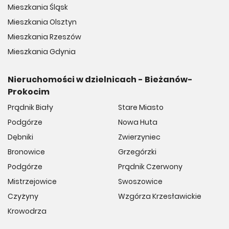
Mieszkania Śląsk
Mieszkania Olsztyn
Mieszkania Rzeszów
Mieszkania Gdynia
Nieruchomości w dzielnicach - Bieżanów-
Prokocim
Prądnik Biały
Stare Miasto
Podgórze
Nowa Huta
Dębniki
Zwierzyniec
Bronowice
Grzegórzki
Podgórze
Prądnik Czerwony
Mistrzejowice
Swoszowice
Czyżyny
Wzgórza Krzesławickie
Krowodrza