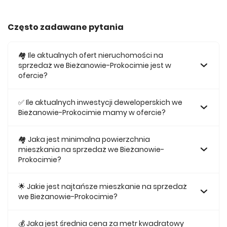
Często zadawane pytania
🏘️ Ile aktualnych ofert nieruchomości na
sprzedaż we Bieżanowie-Prokocimie jest w
ofercie?
W ofercie posiadamy obecnie 370 mieszkań na sprzedaż
we Bieżanowie-Prokocimie.
✅ Ile aktualnych inwestycji deweloperskich we
Bieżanowie-Prokocimie mamy w ofercie?
Obecnie w ofercie posiadamy 2 inwestycji deweloperskich
we Bieżanowie-Prokocimie.
🏘 Jaka jest minimalna powierzchnia
mieszkania na sprzedaż we Bieżanowie-
Prokocimie?
Najmniejsze mieszkanie dostępne na sprzedaż we
Bieżanowie-Prokocimie jest 28,33.
🌟 Jakie jest najtańsze mieszkanie na sprzedaż
we Bieżanowie-Prokocimie?
Najtańsze mieszkanie na sprzedaż we Bieżanowie-
Prokocimie w naszej ofercie kosztuje 552 435 zł.
💰 Jaka jest średnia cena za metr kwadratowy