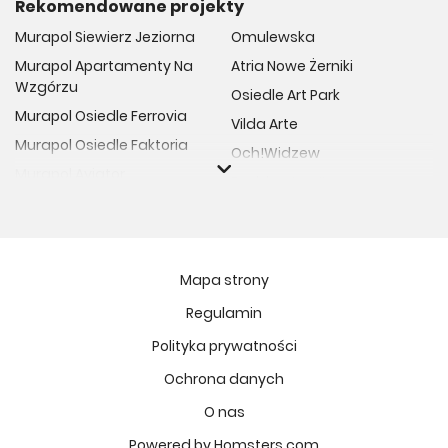
Rekomendowane projekty
Murapol Siewierz Jeziorna
Omulewska
Murapol Apartamenty Na
Atria Nowe Żerniki
Wzgórzu
Osiedle Art Park
Murapol Osiedle Ferrovia
Vilda Arte
Murapol Osiedle Faktoria
Och!Widzew
Murapol Aviator
Fuelda etap II
Murapol Osiedle Wolka
Osiedle Meiera
Murapol Trzy Lipki
Żabiniec Vita
Murapol Osiedle Filo
Rytm Mokotowa
Mapa strony
Murapol Osiedle Szafirove
Apartamenty ESENCJA II
Regulamin
Murapol Agosto
Kopernika 71
Polityka prywatności
Murapol Forum
Fort Natura Etap II
Murapol Primo
Ochrona danych
Osiedle Imbramowskie
Murapol Motivo
O nas
MIASTECZKO NOVA FALA
Murapol Helio
Niedziałkowskiego Park
Powered by Homsters.com