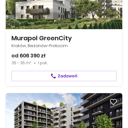
Murapol GreenCity
Kraków, Bieżanów-Prokocim
od 606 390 zł
35 - 35 m²
1 pok.
Zadzwoń