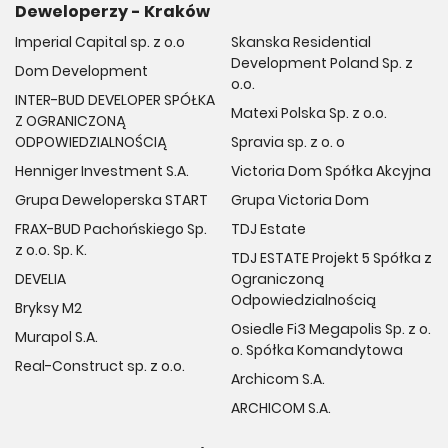
Deweloperzy - Kraków
Imperial Capital sp. z o.o
Skanska Residential
Development Poland Sp. z
Dom Development
o.o.
INTER-BUD DEVELOPER SPÓŁKA
Matexi Polska Sp. z o.o.
Z OGRANICZONĄ
ODPOWIEDZIALNOŚCIĄ
Spravia sp. z o. o
Henniger Investment S.A.
Victoria Dom Spółka Akcyjna
Grupa Deweloperska START
Grupa Victoria Dom
FRAX-BUD Pachońskiego Sp.
TDJ Estate
z o.o. Sp. K.
TDJ ESTATE Projekt 5 Spółka z
DEVELIA
Ograniczoną
Odpowiedzialnością
Bryksy M2
Osiedle Fi3 Megapolis Sp. z o.
Murapol S.A.
o. Spółka Komandytowa
Real-Construct sp. z o.o.
Archicom S.A.
ARCHICOM S.A.