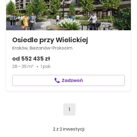
Osiedle przy Wielickiej
Kraków, Bieżanów-Prokocim
od 552 435 zł
28 - 35 m²
1 pok.
Zadzwoń
1
2
z
2
inwestycji