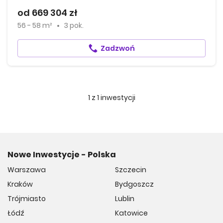
od 669 304 zł
56 - 58 m²
3 pok.
Zadzwoń
1
z
1
inwestycji
Nowe Inwestycje - Polska
Warszawa
Szczecin
Kraków
Bydgoszcz
Trójmiasto
Lublin
Łódź
Katowice