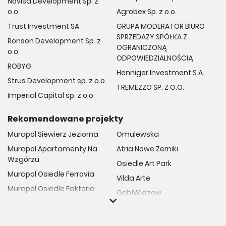
Novisa Development Sp. z
o.o.
Agrobex Sp. z o.o.
Trust Investment SA
GRUPA MODERATOR BIURO
SPRZEDAŻY SPÓŁKA Z
Ronson Development Sp. z
OGRANICZONĄ
o.o.
ODPOWIEDZIALNOŚCIĄ
ROBYG
Henniger Investment S.A.
Strus Development sp. z o.o.
TREMEZZO SP. Z O.O.
Imperial Capital sp. z o.o
Rekomendowane projekty
Murapol Siewierz Jeziorna
Omulewska
Murapol Apartamenty Na
Atria Nowe Żerniki
Wzgórzu
Osiedle Art Park
Murapol Osiedle Ferrovia
Vilda Arte
Murapol Osiedle Faktoria
Och!Widzew
Murapol Aviator
Fuelda etap II
Murapol Osiedle Wolka
Osiedle Meiera