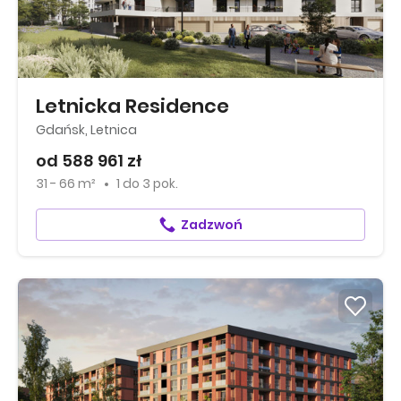
Letnicka Residence
Gdańsk, Letnica
od 588 961 zł
31 - 66 m²
1
do
3 pok.
Zadzwoń