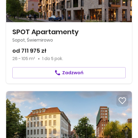
SPOT Apartamenty
Sopot, Świemirowo
od 711 975 zł
26 - 105 m²
1
do
5 pok.
Zadzwoń