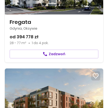
Fregata
Gdynia, Oksywie
od 394 778 zł
28 - 77 m²
1
do
4 pok.
Zadzwoń