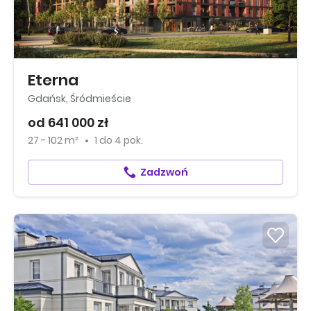
Eterna
Gdańsk, Śródmieście
od 641 000 zł
27 - 102 m²
1
do
4 pok.
Zadzwoń