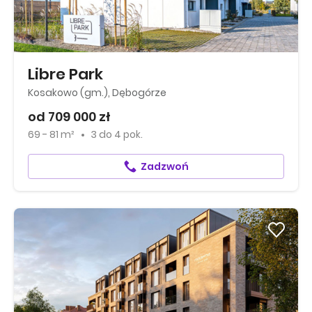
Libre Park
Kosakowo (gm.), Dębogórze
od 709 000 zł
69 - 81 m²
3
do
4 pok.
Zadzwoń