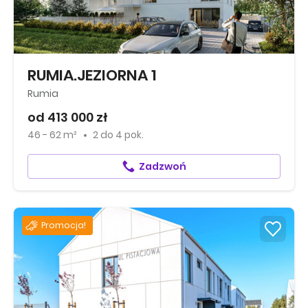
RUMIA.JEZIORNA 1
Rumia
od 413 000 zł
46 - 62 m²
2
do
4 pok.
Zadzwoń
Promocja!