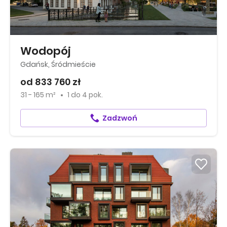
Wodopój
Gdańsk, Śródmieście
od 833 760 zł
31 - 165 m²
1
do
4 pok.
Zadzwoń