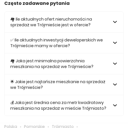
Często zadawane pytania
🏘️ Ile aktualnych ofert nieruchomości na
sprzedaż we Trójmieście jest w ofercie?
W ofercie posiadamy obecnie 760 mieszkań na sprzedaż
we Trójmieście.
✅ Ile aktualnych inwestycji deweloperskich we
Trójmieście mamy w ofercie?
Obecnie w ofercie posiadamy 16 inwestycji
deweloperskich we Trójmieście.
🏘 Jaka jest minimalna powierzchnia
mieszkania na sprzedaż we Trójmieście?
Najmniejsze mieszkanie dostępne na sprzedaż we
Trójmieście jest 25,53.
🌟 Jakie jest najtańsze mieszkanie na sprzedaż
we Trójmieście?
Najtańsze mieszkanie na sprzedaż we Trójmieście w naszej
ofercie kosztuje 394 778 zł.
💰 Jaka jest średnia cena za metr kwadratowy
mieszkania na sprzedaż w mieście Trójmiasto?
Średnio za m2 nowego mieszkania we Trójmieście musimy
zapłacić 18 065 zł.
Polska
Pomorskie
Trójmiasto