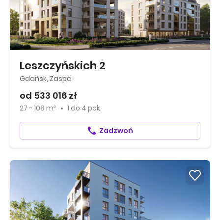
Leszczyńskich 2
Gdańsk, Zaspa
od 533 016 zł
27 - 108 m²
1
do
4 pok.
Zadzwoń