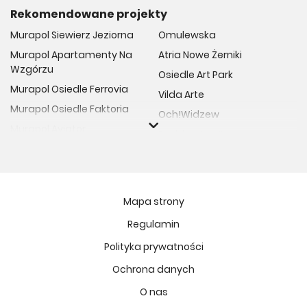
Rekomendowane projekty
Murapol Siewierz Jeziorna
Omulewska
Murapol Apartamenty Na
Atria Nowe Żerniki
Wzgórzu
Osiedle Art Park
Murapol Osiedle Ferrovia
Vilda Arte
Murapol Osiedle Faktoria
Och!Widzew
Murapol Aviator
Fuelda etap II
Murapol Osiedle Wolka
Osiedle Meiera
Murapol Trzy Lipki
Żabiniec Vita
Murapol Osiedle Filo
Rytm Mokotowa
Mapa strony
Murapol Osiedle Szafirove
Apartamenty ESENCJA II
Regulamin
Murapol Agosto
Kopernika 71
Polityka prywatności
Murapol Forum
Fort Natura Etap II
Murapol Primo
Ochrona danych
Osiedle Imbramowskie
Murapol Motivo
O nas
MIASTECZKO NOVA FALA