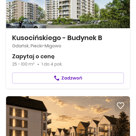
Kusocińskiego - Budynek B
Gdańsk, Piecki-Migowo
Zapytaj o cenę
25 - 100 m²
1
do
4 pok.
Zadzwoń