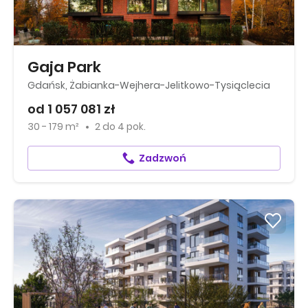
Gaja Park
Gdańsk, Żabianka-Wejhera-Jelitkowo-Tysiąclecia
od 1 057 081 zł
30 - 179 m²
2
do
4 pok.
Zadzwoń