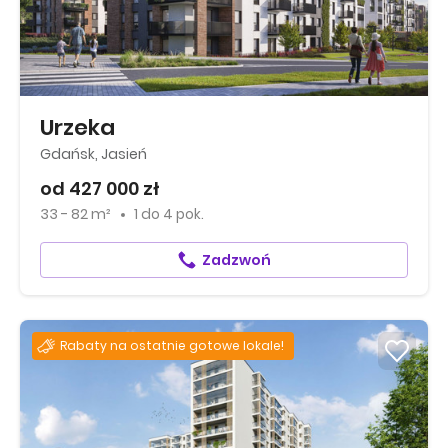
Urzeka
Gdańsk, Jasień
od 427 000 zł
33 - 82 m²
1
do
4 pok.
Zadzwoń
Rabaty na ostatnie gotowe lokale!