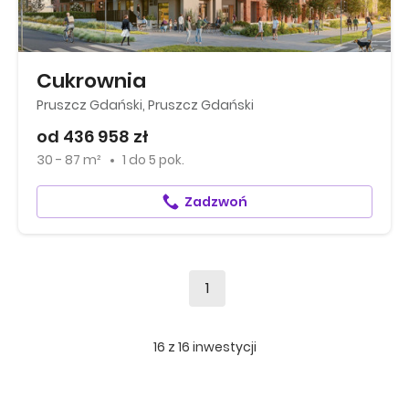
Cukrownia
Pruszcz Gdański, Pruszcz Gdański
od 436 958 zł
30 - 87 m²
1
do
5 pok.
Zadzwoń
1
16
z
16
inwestycji