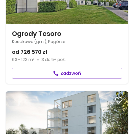
Ogrody Tesoro
Kosakowo (gm.), Pogórze
od 726 570 zł
63 - 123 m²
3
do
5+ pok.
Zadzwoń