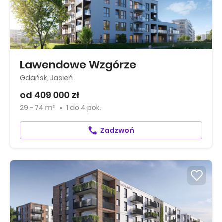
Lawendowe Wzgórze
Gdańsk, Jasień
od 409 000 zł
29 - 74 m²
1
do
4 pok.
Zadzwoń