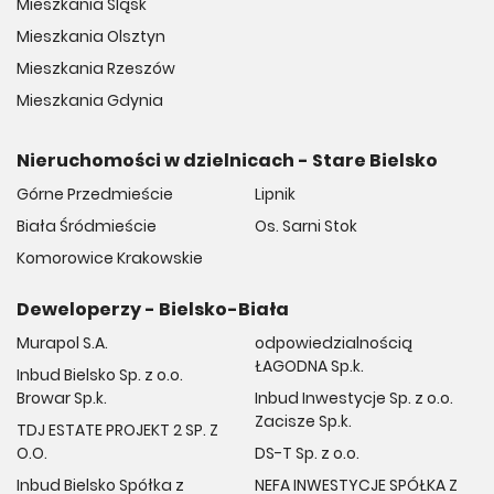
Mieszkania Śląsk
Mieszkania Olsztyn
Mieszkania Rzeszów
Mieszkania Gdynia
Nieruchomości w dzielnicach - Stare Bielsko
Górne Przedmieście
Lipnik
Biała Śródmieście
Os. Sarni Stok
Komorowice Krakowskie
Deweloperzy - Bielsko-Biała
Murapol S.A.
odpowiedzialnością
ŁAGODNA Sp.k.
Inbud Bielsko Sp. z o.o.
Browar Sp.k.
Inbud Inwestycje Sp. z o.o.
Zacisze Sp.k.
TDJ ESTATE PROJEKT 2 SP. Z
O.O.
DS-T Sp. z o.o.
Inbud Bielsko Spółka z
NEFA INWESTYCJE SPÓŁKA Z