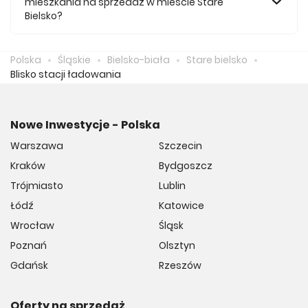
mieszkania na sprzedaż w mieście Stare
Bielsko?
Średnio za m2 nowego mieszkania we Starym Bielsku
musimy zapłacić 10 972 zł.
Polska
Śląskie
Bielsko-biała
Stare bielsko
Blisko stacji ładowania
Nowe Inwestycje - Polska
Warszawa
Szczecin
Kraków
Bydgoszcz
Trójmiasto
Lublin
Łódź
Katowice
Wrocław
Śląsk
Poznań
Olsztyn
Gdańsk
Rzeszów
Oferty na sprzedaż