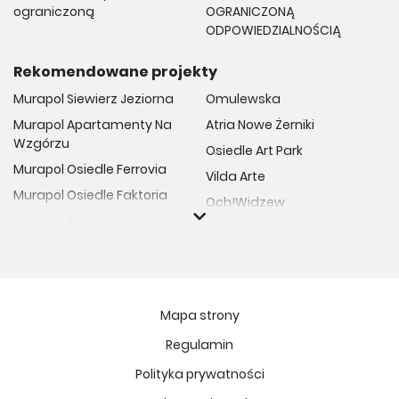
ograniczoną
OGRANICZONĄ
ODPOWIEDZIALNOŚCIĄ
Rekomendowane projekty
Murapol Siewierz Jeziorna
Omulewska
Murapol Apartamenty Na
Atria Nowe Żerniki
Wzgórzu
Osiedle Art Park
Murapol Osiedle Ferrovia
Vilda Arte
Murapol Osiedle Faktoria
Och!Widzew
Murapol Aviator
Fuelda etap II
Murapol Osiedle Wolka
Osiedle Meiera
Murapol Trzy Lipki
Żabiniec Vita
Murapol Osiedle Filo
Rytm Mokotowa
Mapa strony
Murapol Osiedle Szafirove
Apartamenty ESENCJA II
Regulamin
Murapol Agosto
Kopernika 71
Polityka prywatności
Murapol Forum
Fort Natura Etap II