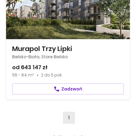
Murapol Trzy Lipki
Bielsko-Biała, Stare Bielsko
od 643 147 zł
56 - 84 m²
2
do
5 pok.
Zadzwoń
1