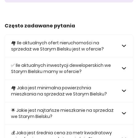
Często zadawane pytania
🏘️ Ile aktualnych ofert nieruchomości na
sprzedaż we Starym Bielsku jest w ofercie?
W ofercie posiadamy obecnie 26 mieszkań na sprzedaż
we Starym Bielsku.
✅ Ile aktualnych inwestycji deweloperskich we
Starym Bielsku mamy w ofercie?
Obecnie w ofercie posiadamy 1 inwestycji deweloperskich
we Starym Bielsku.
🏘 Jaka jest minimalna powierzchnia
mieszkania na sprzedaż we Starym Bielsku?
Najmniejsze mieszkanie dostępne na sprzedaż we Starym
Bielsku jest 56,42.
🌟 Jakie jest najtańsze mieszkanie na sprzedaż
we Starym Bielsku?
Najtańsze mieszkanie na sprzedaż we Starym Bielsku w
naszej ofercie kosztuje 643 147 zł.
💰 Jaka jest średnia cena za metr kwadratowy