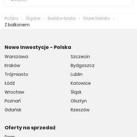
Średnio za m2 nowego mieszkania we Starym Bielsku
musimy zapłacić 10 987 zł.
Polska
Śląskie
Bielsko-biała
Stare bielsko
Z balkonem
Nowe Inwestycje - Polska
Warszawa
Szczecin
Kraków
Bydgoszcz
Trójmiasto
Lublin
Łódź
Katowice
Wrocław
Śląsk
Poznań
Olsztyn
Gdańsk
Rzeszów
Oferty na sprzedaż