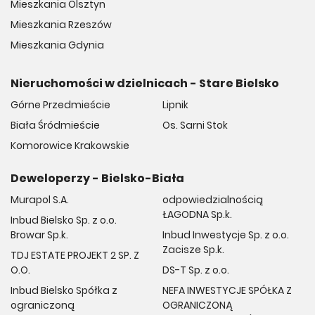
Mieszkania Olsztyn
Mieszkania Rzeszów
Mieszkania Gdynia
Nieruchomości w dzielnicach - Stare Bielsko
Górne Przedmieście
Lipnik
Biała Śródmieście
Os. Sarni Stok
Komorowice Krakowskie
Deweloperzy - Bielsko-Biała
Murapol S.A.
odpowiedzialnością
ŁAGODNA Sp.k.
Inbud Bielsko Sp. z o.o.
Browar Sp.k.
Inbud Inwestycje Sp. z o.o.
Zacisze Sp.k.
TDJ ESTATE PROJEKT 2 SP. Z
O.O.
DS-T Sp. z o.o.
Inbud Bielsko Spółka z
NEFA INWESTYCJE SPÓŁKA Z
ograniczoną
OGRANICZONĄ