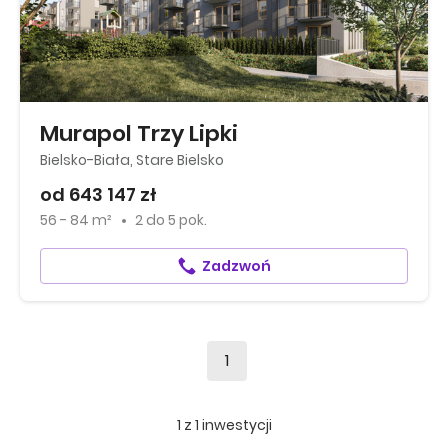
Murapol Trzy Lipki
Bielsko-Biała, Stare Bielsko
od 643 147 zł
56 - 84 m²
2
do
5 pok.
Zadzwoń
1
1
z
1
inwestycji