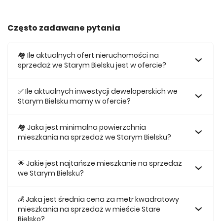
Często zadawane pytania
🏘️ Ile aktualnych ofert nieruchomości na
sprzedaż we Starym Bielsku jest w ofercie?
W ofercie posiadamy obecnie 25 mieszkań na sprzedaż
we Starym Bielsku.
✅ Ile aktualnych inwestycji deweloperskich we
Starym Bielsku mamy w ofercie?
Obecnie w ofercie posiadamy 1 inwestycji deweloperskich
we Starym Bielsku.
🏘 Jaka jest minimalna powierzchnia
mieszkania na sprzedaż we Starym Bielsku?
Najmniejsze mieszkanie dostępne na sprzedaż we Starym
Bielsku jest 56,42.
🌟 Jakie jest najtańsze mieszkanie na sprzedaż
we Starym Bielsku?
Najtańsze mieszkanie na sprzedaż we Starym Bielsku w
naszej ofercie kosztuje 643 147 zł.
💰 Jaka jest średnia cena za metr kwadratowy
mieszkania na sprzedaż w mieście Stare
Bielsko?