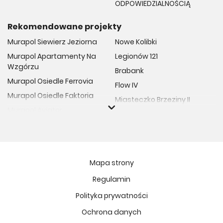
ODPOWIEDZIALNOŚCIĄ
Rekomendowane projekty
Murapol Siewierz Jeziorna
Nowe Kolibki
Murapol Apartamenty Na
Legionów 121
Wzgórzu
Brabank
Murapol Osiedle Ferrovia
Flow IV
Murapol Osiedle Faktoria
Miasteczko Brzeziny II
Murapol Aviator
M Bemowo
Murapol Osiedle Wolka
Moja Retkinia
Murapol Trzy Lipki
Przy Placu Wolności
Murapol Osiedle Filo
Miasto GDY
Mapa strony
Murapol Osiedle Szafirove
Niedziałkowskiego Park
Regulamin
Murapol Agosto
Och!Widzew
Polityka prywatności
Murapol Forum
MIASTECZKO NOVA FALA
Murapol Primo
Ochrona danych
Żywiecka Vita