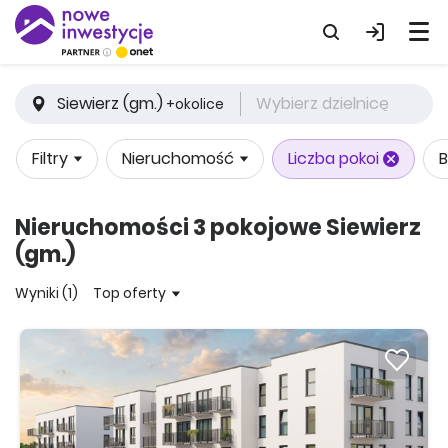
Siewierz (gm.)
Wybierz dzielnicę
+okolice
Filtry
Nieruchomość
Liczba pokoi
B
Nieruchomości 3 pokojowe Siewierz
(gm.)
Wyniki (1)
Top oferty