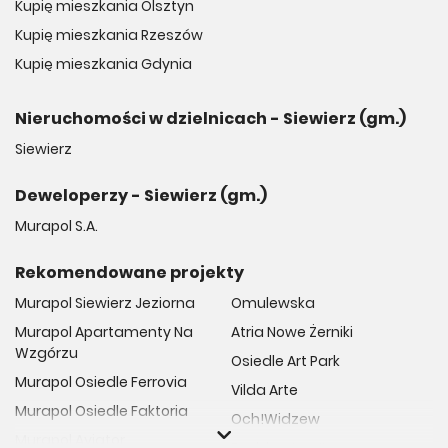
Kupię mieszkania Olsztyn
Kupię mieszkania Rzeszów
Kupię mieszkania Gdynia
Nieruchomości w dzielnicach - Siewierz (gm.)
Siewierz
Deweloperzy - Siewierz (gm.)
Murapol S.A.
Rekomendowane projekty
Murapol Siewierz Jeziorna
Omulewska
Murapol Apartamenty Na
Atria Nowe Żerniki
Wzgórzu
Osiedle Art Park
Murapol Osiedle Ferrovia
Vilda Arte
Murapol Osiedle Faktoria
Och!Widzew
Murapol Aviator