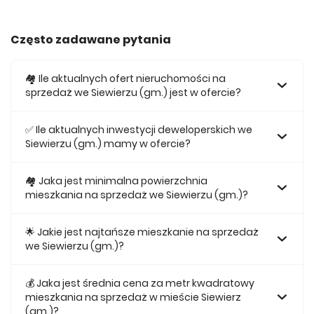
Często zadawane pytania
🏘️ Ile aktualnych ofert nieruchomości na
sprzedaż we Siewierzu (gm.) jest w ofercie?
W ofercie posiadamy obecnie 123 mieszkań na sprzedaż
we Siewierzu (gm.).
✅ Ile aktualnych inwestycji deweloperskich we
Siewierzu (gm.) mamy w ofercie?
Obecnie w ofercie posiadamy 1 inwestycji deweloperskich
we Siewierzu (gm.).
🏘 Jaka jest minimalna powierzchnia
mieszkania na sprzedaż we Siewierzu (gm.)?
Najmniejsze mieszkanie dostępne na sprzedaż we
Siewierzu (gm.) jest 25,31.
🌟 Jakie jest najtańsze mieszkanie na sprzedaż
we Siewierzu (gm.)?
Najtańsze mieszkanie na sprzedaż we Siewierzu (gm.) w
naszej ofercie kosztuje 244 108 zł.
💰 Jaka jest średnia cena za metr kwadratowy
mieszkania na sprzedaż w mieście Siewierz
(gm.)?