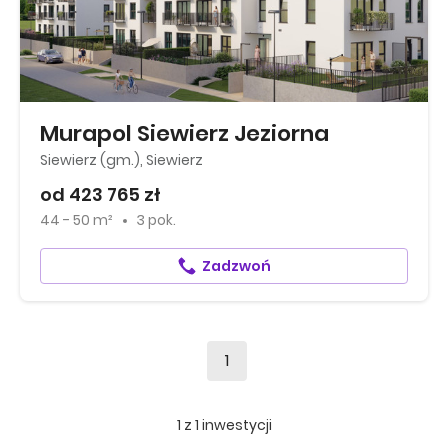
Murapol Siewierz Jeziorna
Siewierz (gm.), Siewierz
od 423 765 zł
44 - 50 m²
3 pok.
Zadzwoń
1
1
z
1
inwestycji