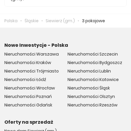
Średnio za m2 nowego mieszkania we Siewierzu (gm.)
musimy zapłacić 9 627 zł.
Polska
Śląskie
Siewierz (gm.)
3 pokojowe
Nowe Inwestycje - Polska
Nieruchomości Warszawa
Nieruchomości Szczecin
Nieruchomości Kraków
Nieruchomości Bydgoszcz
Nieruchomości Trójmiasto
Nieruchomości Lublin
Nieruchomości Łódź
Nieruchomości Katowice
Nieruchomości Wrocław
Nieruchomości Śląsk
Nieruchomości Poznań
Nieruchomości Olsztyn
Nieruchomości Gdańsk
Nieruchomości Rzeszów
Oferty na sprzedaż