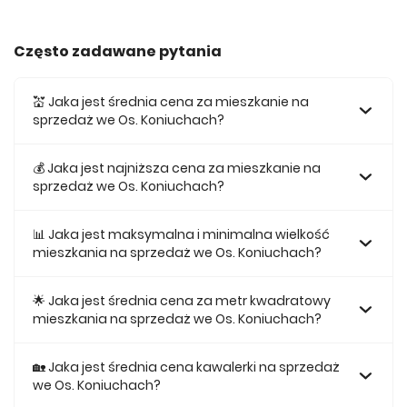
Często zadawane pytania
💒 Jaka jest średnia cena za mieszkanie na
sprzedaż we Os. Koniuchach?
Średnia cena za mieszkania na sprzedaż we Os.
Koniuchach wynosi 462 167 zł.
💰 Jaka jest najniższa cena za mieszkanie na
sprzedaż we Os. Koniuchach?
Najniższa cena mieszkania na sprzedaż we Os. Koniuchach
wynosi 355 322 zł.
📊 Jaka jest maksymalna i minimalna wielkość
mieszkania na sprzedaż we Os. Koniuchach?
Największe mieszkanie na sprzedaż we Os. Koniuchach w
naszej ofercie ma 49,74, a najmniejsze 26,7.
🌟 Jaka jest średnia cena za metr kwadratowy
mieszkania na sprzedaż we Os. Koniuchach?
Średnio za m2 mieszkania we Os. Koniuchach musimy
zapłacić 13 474 zł.
🏡 Jaka jest średnia cena kawalerki na sprzedaż
we Os. Koniuchach?