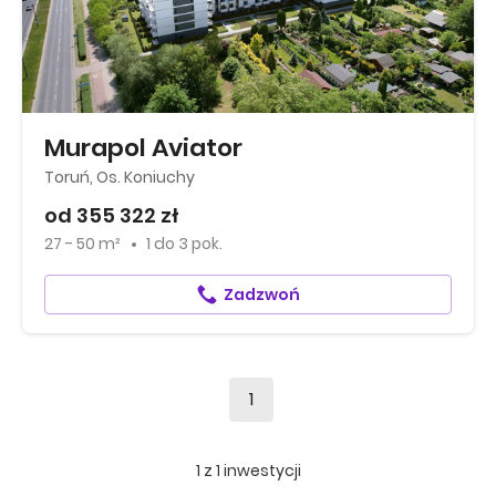
Murapol Aviator
Toruń, Os. Koniuchy
od 355 322 zł
27 - 50 m²
1
do
3 pok.
Zadzwoń
1
1
z
1
inwestycji