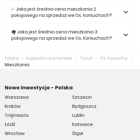
Średnio za kawalerkę we Os. Koniuchach musimy zapłacić
365 349 zł.
✅ Jaka jest średnia cena mieszkania 2
pokojowego na sprzedaż we Os. Koniuchach?
Za nowe 2 pokojowe mieszkanie we Os. Koniuchach
średnio musimy zapłacić 466 620 zł.
🏘️ Jaka jest średnia cena mieszkania 3
pokojowego na sprzedaż we Os. Koniuchach?
Za nowe 3 pokojowe mieszkanie we Os. Koniuchach
średnio musimy zapłacić 593 840 zł.
Polska
Kujawsko-pomorskie
Toruń
Os. koniuchy
Mieszkania
Nowe Inwestycje - Polska
Warszawa
Szczecin
Kraków
Bydgoszcz
Trójmiasto
Lublin
Łódź
Katowice
Wrocław
Śląsk