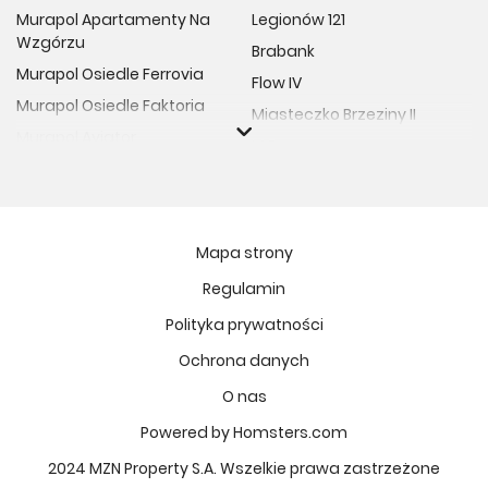
Murapol Apartamenty Na
Legionów 121
Wzgórzu
Brabank
Murapol Osiedle Ferrovia
Flow IV
Murapol Osiedle Faktoria
Miasteczko Brzeziny II
Murapol Aviator
M Bemowo
Murapol Osiedle Wolka
Moja Retkinia
Murapol Trzy Lipki
Przy Placu Wolności
Murapol Osiedle Filo
Miasto GDY
Mapa strony
Murapol Osiedle Szafirove
Niedziałkowskiego Park
Regulamin
Murapol Agosto
Och!Widzew
Polityka prywatności
Murapol Forum
MIASTECZKO NOVA FALA
Murapol Primo
Ochrona danych
Żywiecka Vita
Murapol Motivo
O nas
Osiedle Art Park
Murapol Helio
Apartamenty Krakowska
Powered by Homsters.com
Murapol Rivo
Vilda Arte
2024 MZN Property S.A. Wszelkie prawa zastrzeżone
Murapol Prado