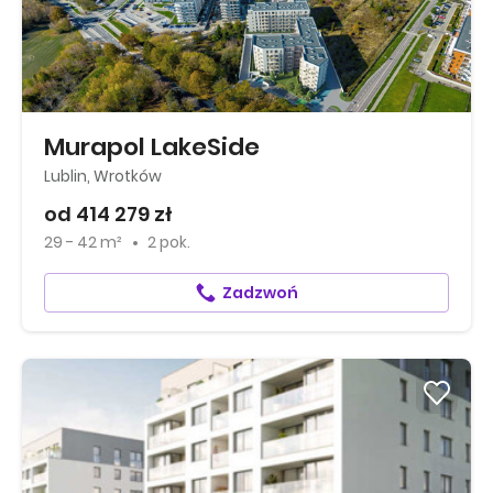
Murapol LakeSide
Lublin, Wrotków
od 414 279 zł
29 - 42 m²
2 pok.
Zadzwoń