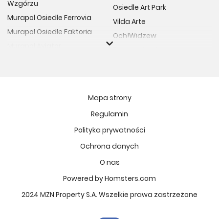
Wzgórzu
Osiedle Art Park
Murapol Osiedle Ferrovia
Vilda Arte
Murapol Osiedle Faktoria
Och!Widzew
Murapol Aviator
Fuelda etap II
Murapol Osiedle Wolka
Osiedle Meiera
Murapol Trzy Lipki
Żabiniec Vita
Murapol Osiedle Filo
Rytm Mokotowa
Mapa strony
Murapol Osiedle Szafirove
Apartamenty ESENCJA II
Regulamin
Murapol Agosto
Kopernika 71
Polityka prywatności
Murapol Forum
Fort Natura Etap II
Murapol Primo
Ochrona danych
Osiedle Imbramowskie
Murapol Motivo
O nas
MIASTECZKO NOVA FALA
Murapol Helio
Niedziałkowskiego Park
Powered by Homsters.com
Murapol Rivo
Ptasia Vita
2024 MZN Property S.A. Wszelkie prawa zastrzeżone
Murapol Prado
Osiedle Lissa
Murapol Corfa