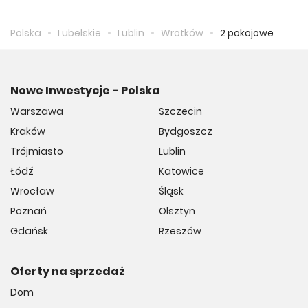
Średnio za m2 nowego mieszkania we Wrotku musimy
zapłacić 12 199 zł.
Polska
Lubelskie
Lublin
Wrotków
2 pokojowe
Nowe Inwestycje - Polska
Warszawa
Szczecin
Kraków
Bydgoszcz
Trójmiasto
Lublin
Łódź
Katowice
Wrocław
Śląsk
Poznań
Olsztyn
Gdańsk
Rzeszów
Oferty na sprzedaż
Dom