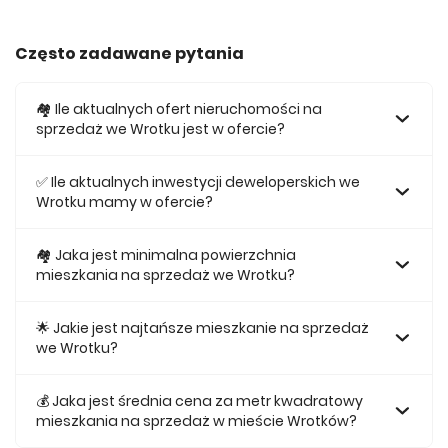
Często zadawane pytania
🏘️ Ile aktualnych ofert nieruchomości na
sprzedaż we Wrotku jest w ofercie?
W ofercie posiadamy obecnie 241 mieszkań na sprzedaż
we Wrotku.
✅ Ile aktualnych inwestycji deweloperskich we
Wrotku mamy w ofercie?
Obecnie w ofercie posiadamy 2 inwestycji deweloperskich
we Wrotku.
🏘 Jaka jest minimalna powierzchnia
mieszkania na sprzedaż we Wrotku?
Najmniejsze mieszkanie dostępne na sprzedaż we Wrotku
jest 25,46.
🌟 Jakie jest najtańsze mieszkanie na sprzedaż
we Wrotku?
Najtańsze mieszkanie na sprzedaż we Wrotku w naszej
ofercie kosztuje 341 700 zł.
💰 Jaka jest średnia cena za metr kwadratowy
mieszkania na sprzedaż w mieście Wrotków?