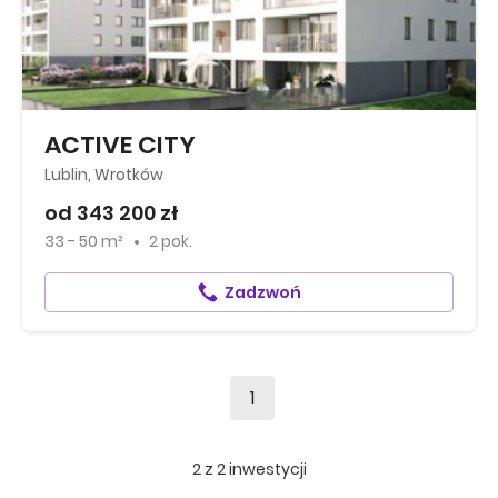
ACTIVE CITY
Lublin, Wrotków
od 343 200 zł
33 - 50 m²
2 pok.
Zadzwoń
1
2
z
2
inwestycji