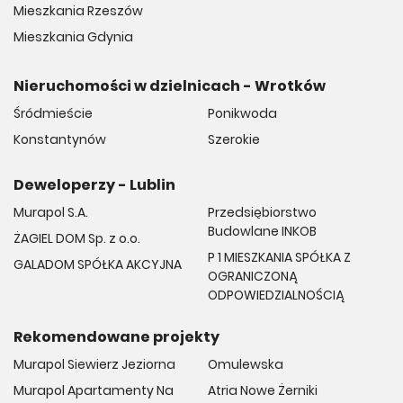
Mieszkania Rzeszów
Mieszkania Gdynia
Nieruchomości w dzielnicach - Wrotków
Śródmieście
Ponikwoda
Konstantynów
Szerokie
Deweloperzy - Lublin
Murapol S.A.
Przedsiębiorstwo
Budowlane INKOB
ŻAGIEL DOM Sp. z o.o.
P 1 MIESZKANIA SPÓŁKA Z
GALADOM SPÓŁKA AKCYJNA
OGRANICZONĄ
ODPOWIEDZIALNOŚCIĄ
Rekomendowane projekty
Murapol Siewierz Jeziorna
Omulewska
Murapol Apartamenty Na
Atria Nowe Żerniki