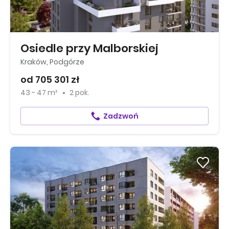
Osiedle przy Malborskiej
Kraków, Podgórze
od 705 301 zł
43 - 47 m²
2 pok.
Zadzwoń