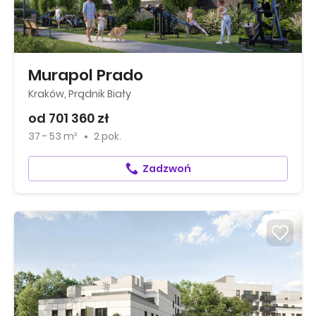
Murapol Prado
Kraków, Prądnik Biały
od 701 360 zł
37 - 53 m²
2 pok.
Zadzwoń