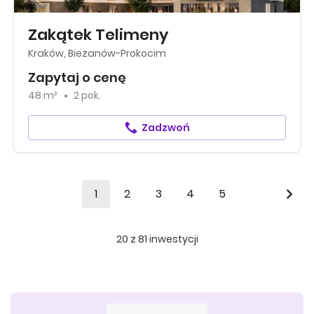
Zakątek Telimeny
Kraków, Bieżanów-Prokocim
Zapytaj o cenę
48 m²
2 pok.
Zadzwoń
1
2
3
4
5
20
z
81
inwestycji