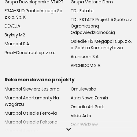
Grupa Deweloperska START
Grupa Victoria Dom
FRAX-BUD Pachońskiego Sp.
TDJ Estate
z o.o. Sp. K.
TDJ ESTATE Projekt 5 Spółka z
DEVELIA
Ograniczoną
Odpowiedzialnością
Bryksy M2
Osiedle Fi3 Megapolis Sp. z o.
Murapol S.A.
o. Spółka Komandytowa
Real-Construct sp. z o.o.
Archicom S.A.
ARCHICOM S.A.
Rekomendowane projekty
Murapol Siewierz Jeziorna
Omulewska
Murapol Apartamenty Na
Atria Nowe Żerniki
Wzgórzu
Osiedle Art Park
Murapol Osiedle Ferrovia
Vilda Arte
Murapol Osiedle Faktoria
Och!Widzew
Murapol Aviator
Fuelda etap II