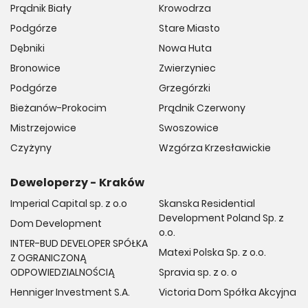
Prądnik Biały
Krowodrza
Podgórze
Stare Miasto
Dębniki
Nowa Huta
Bronowice
Zwierzyniec
Podgórze
Grzegórzki
Bieżanów-Prokocim
Prądnik Czerwony
Mistrzejowice
Swoszowice
Czyżyny
Wzgórza Krzesławickie
Deweloperzy - Kraków
Imperial Capital sp. z o.o
Skanska Residential
Development Poland Sp. z
Dom Development
o.o.
INTER-BUD DEVELOPER SPÓŁKA
Matexi Polska Sp. z o.o.
Z OGRANICZONĄ
ODPOWIEDZIALNOŚCIĄ
Spravia sp. z o. o
Henniger Investment S.A.
Victoria Dom Spółka Akcyjna