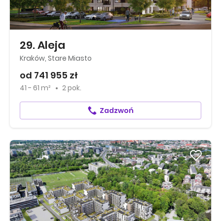
29. Aleja
Kraków, Stare Miasto
od 741 955 zł
41 - 61 m²
2 pok.
Zadzwoń