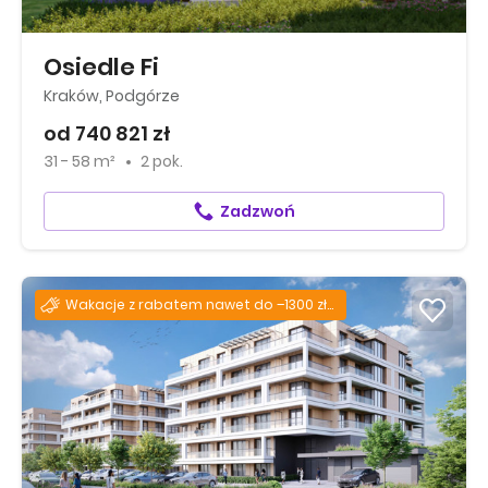
Osiedle Fi
Kraków, Podgórze
od 740 821 zł
31 - 58 m²
2 pok.
Zadzwoń
Wakacje z rabatem nawet do –1300 zł za każdy m²!