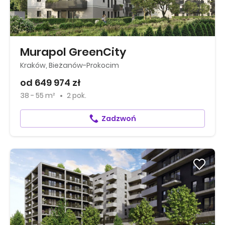
Murapol GreenCity
Kraków, Bieżanów-Prokocim
od 649 974 zł
38 - 55 m²
2 pok.
Zadzwoń