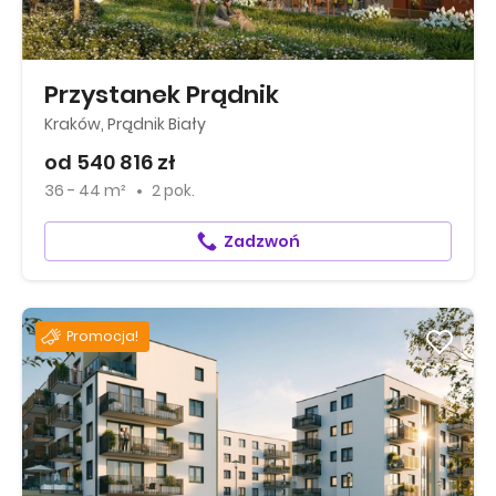
Przystanek Prądnik
Kraków, Prądnik Biały
od 540 816 zł
36 - 44 m²
2 pok.
Zadzwoń
Promocja!