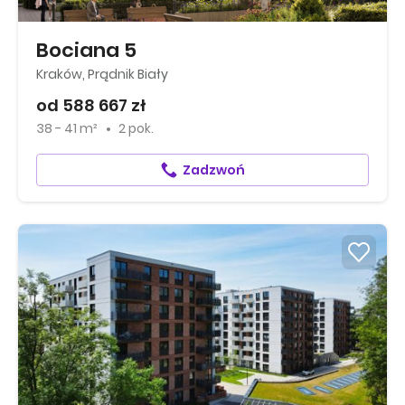
Bociana 5
Kraków, Prądnik Biały
od 588 667 zł
38 - 41 m²
2 pok.
Zadzwoń