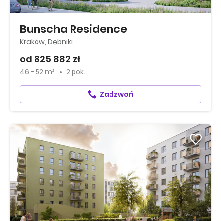
Bunscha Residence
Kraków, Dębniki
od 825 882 zł
46 - 52 m²
2 pok.
Zadzwoń