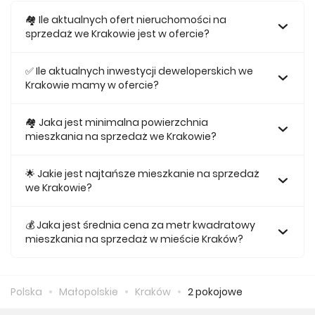
🏘️ Ile aktualnych ofert nieruchomości na
sprzedaż we Krakowie jest w ofercie?
W ofercie posiadamy obecnie 6081 mieszkań na sprzedaż
we Krakowie.
✅ Ile aktualnych inwestycji deweloperskich we
Krakowie mamy w ofercie?
Obecnie w ofercie posiadamy 81 inwestycji
deweloperskich we Krakowie.
🏘 Jaka jest minimalna powierzchnia
mieszkania na sprzedaż we Krakowie?
Najmniejsze mieszkanie dostępne na sprzedaż we
Krakowie jest 25,01.
🌟 Jakie jest najtańsze mieszkanie na sprzedaż
we Krakowie?
Najtańsze mieszkanie na sprzedaż we Krakowie w naszej
ofercie kosztuje 359 490 zł.
💰 Jaka jest średnia cena za metr kwadratowy
mieszkania na sprzedaż w mieście Kraków?
Średnio za m2 nowego mieszkania we Krakowie musimy
zapłacić 17 075 zł.
Polska
Małopolskie
Kraków
2 pokojowe