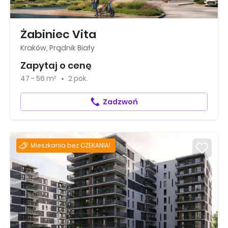
Żabiniec Vita
Kraków, Prądnik Biały
Zapytaj o cenę
47 - 56 m²
2 pok.
Zadzwoń
Mieszkania bez CZEKANIA!