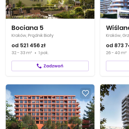
Bociana 5
Wiślan
Kraków, Prądnik Biały
Kraków, Gr
od 521 456 zł
od 873 7
32 - 33 m²
1 pok.
26 - 40 m²
Zadzwoń