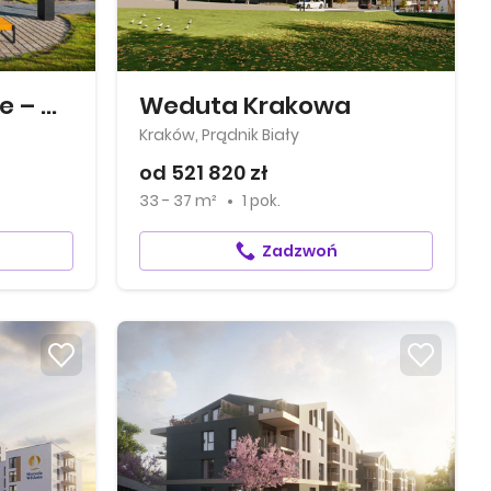
Mieszkaj w mieście – Ogrody Glogera
Weduta Krakowa
Kraków, Prądnik Biały
od 521 820 zł
33 - 37 m²
1 pok.
Zadzwoń