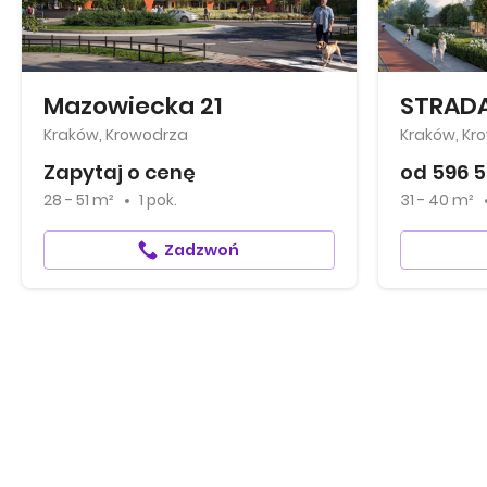
Mazowiecka 21
STRADA
Kraków, Krowodrza
Kraków, Kr
Zapytaj o cenę
od 596 5
28 - 51 m²
1 pok.
31 - 40 m²
Zadzwoń