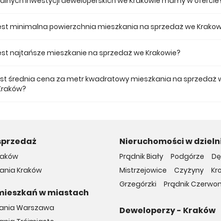
tualnych inwestycji deweloperskich we Krakowie mamy w ofercie
 ofercie posiadamy 51 inwestycji deweloperskich we Krakowie.
jest minimalna powierzchnia mieszkania na sprzedaż we Krakow
ze mieszkanie dostępne na sprzedaż we Krakowie jest 25,01.
 jest najtańsze mieszkanie na sprzedaż we Krakowie?
mieszkanie na sprzedaż we Krakowie w naszej ofercie kosztuje 385 304 
jest średnia cena za metr kwadratowy mieszkania na sprzedaż 
Kraków?
a m2 nowego mieszkania we Krakowie musimy zapłacić 17 704 zł.
sprzedaż
Nieruchomości w dzieln
raków
Prądnik Biały
Podgórze
Dę
ania Kraków
Mistrzejowice
Czyżyny
Kr
Grzegórzki
Prądnik Czerwo
mieszkań w miastach
kania Warszawa
Deweloperzy - Kraków