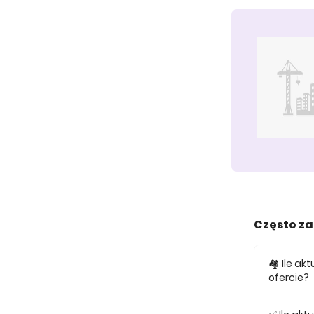
Często z
🏘️ Ile a
ofercie?
W ofercie