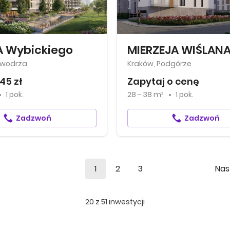
 Wybickiego
owodrza
Kraków, Podgórze
45 zł
Zapytaj o cenę
1 pok.
28 - 38 m²
1 pok.
Zadzwoń
Zadzwoń
1
2
3
Nas
20
z
51
inwestycji