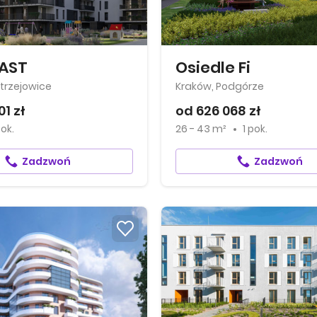
IAST
Osiedle Fi
trzejowice
Kraków, Podgórze
01 zł
od 626 068 zł
pok.
26 - 43 m²
1 pok.
Zadzwoń
Zadzwoń