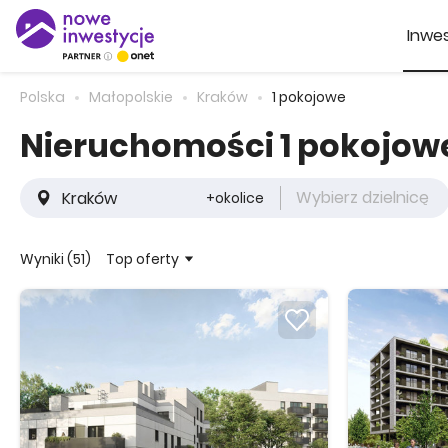
Inwes
Polska
Małopolskie
Kraków
1 pokojowe
Nieruchomości 1 pokojow
Wybierz dzielnicę
+okolice
Top oferty
Wyniki (51)