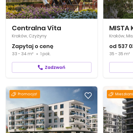
Centralna Vita
MISTA
Kraków, Czyżyny
Kraków, Mis
Zapytaj o cenę
od 537 0
33 - 34 m²
1 pok.
35 - 35 m²
Zadzwoń
Promocja!
Mieszkani