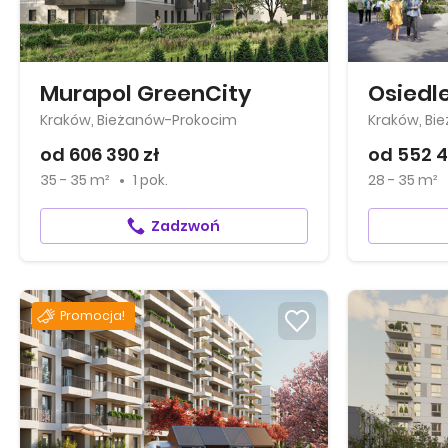
Murapol GreenCity
Osiedle
Kraków, Bieżanów-Prokocim
Kraków, Bi
od 606 390 zł
od 552 4
35 - 35 m²
1 pok.
28 - 35 m²
Zadzwoń
Promocja!