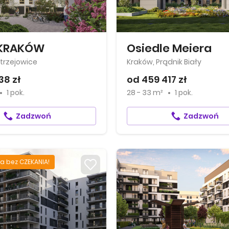
 KRAKÓW
Osiedle Meiera
trzejowice
Kraków, Prądnik Biały
38 zł
od 459 417 zł
1 pok.
28 - 33 m²
1 pok.
Zadzwoń
Zadzwoń
a bez CZEKANIA!