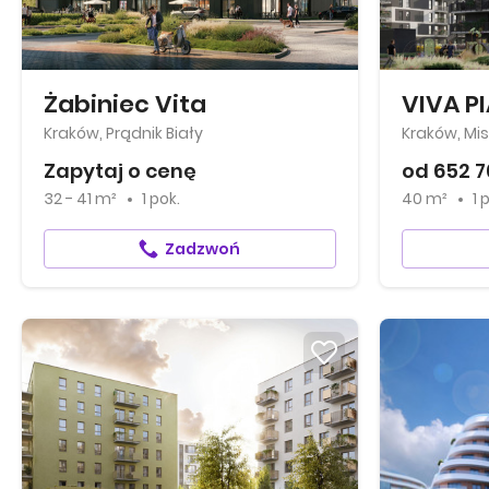
Żabiniec Vita
VIVA P
Kraków, Prądnik Biały
Kraków, Mis
Zapytaj o cenę
od 652 7
32 - 41 m²
1 pok.
40 m²
1 
Zadzwoń