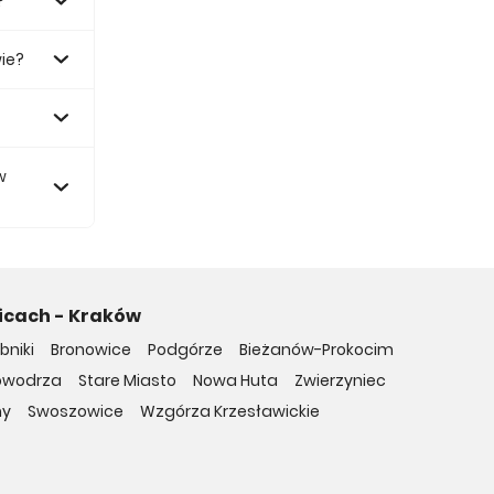
?
ie?
zł.
w
icach - Kraków
bniki
Bronowice
Podgórze
Bieżanów-Prokocim
owodrza
Stare Miasto
Nowa Huta
Zwierzyniec
ny
Swoszowice
Wzgórza Krzesławickie