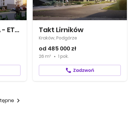
MIERZEJA WIŚLANA - ETAP III
Takt Lirników
Kraków, Podgórze
od 485 000 zł
26 m²
1 pok.
Zadzwoń
tępne