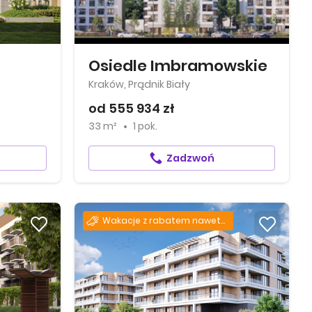
Osiedle Imbramowskie
Kraków, Prądnik Biały
od 555 934 zł
33 m²
1 pok.
Zadzwoń
Wakacje z rabatem nawet do –1300 zł za każdy m²!