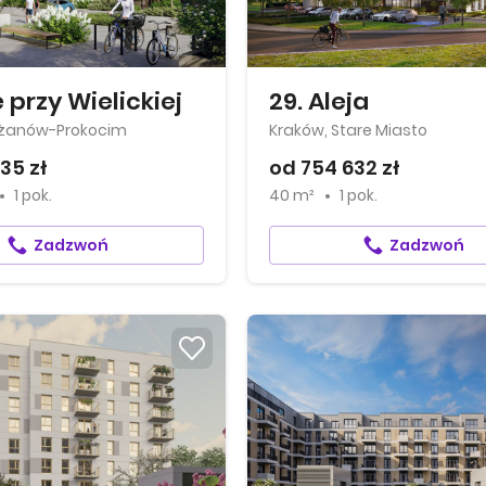
 przy Wielickiej
29. Aleja
eżanów-Prokocim
Kraków, Stare Miasto
35 zł
od 754 632 zł
1 pok.
40 m²
1 pok.
Zadzwoń
Zadzwoń