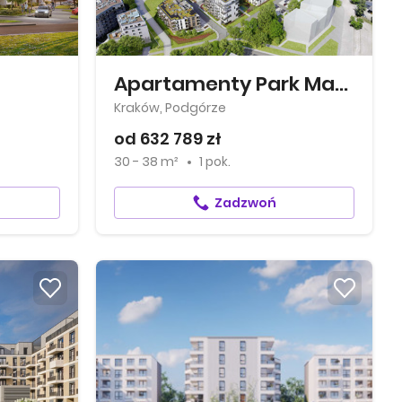
Apartamenty Park Matecznego
Kraków, Podgórze
od 632 789 zł
30 - 38 m²
1 pok.
Zadzwoń