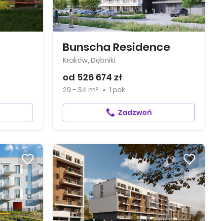
Bunscha Residence
Kraków, Dębniki
od 526 674 zł
29 - 34 m²
1 pok.
Zadzwoń