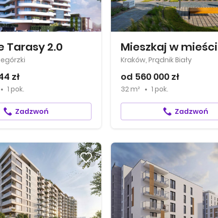
e Tarasy 2.0
zegórzki
Kraków, Prądnik Biały
44 zł
od 560 000 zł
1 pok.
32 m²
1 pok.
Zadzwoń
Zadzwoń