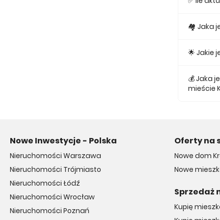
✅ Ile ak
Obecnie w
🏘 Jaka 
Najmniejs
🌟 Jakie
Najtańsze 
💰 Jaka 
mieście 
Średnio z
Nowe Inwestycje - Polska
Oferty na 
Nieruchomości Warszawa
Nowe dom K
Nieruchomości Trójmiasto
Nowe mieszk
Nieruchomości Łódź
Sprzedaż 
Nieruchomości Wrocław
Kupię miesz
Nieruchomości Poznań