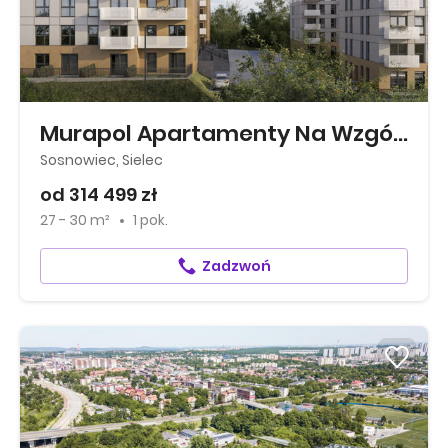
Murapol Apartamenty Na Wzgórzu
Sosnowiec, Sielec
od 314 499 zł
27 - 30 m²
1 pok.
Zadzwoń