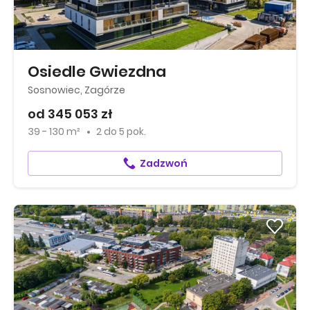
Osiedle Gwiezdna
Sosnowiec, Zagórze
od 345 053 zł
39 - 130 m²
2
do
5 pok.
Zadzwoń