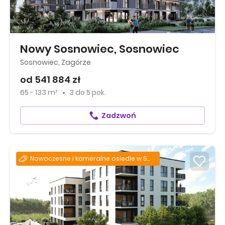
Nowy Sosnowiec, Sosnowiec
Sosnowiec, Zagórze
od 541 884 zł
65 - 133 m²
3
do
5 pok.
Zadzwoń
Nowoczesne i kameralne osiedle w Sosnowcu!