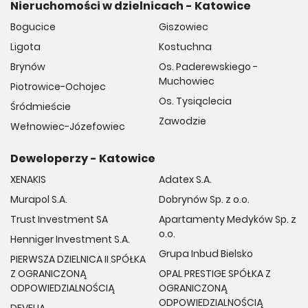
Nieruchomości w dzielnicach - Katowice
Bogucice
Giszowiec
Ligota
Kostuchna
Brynów
Os. Paderewskiego -
Muchowiec
Piotrowice-Ochojec
Os. Tysiąclecia
Śródmieście
Zawodzie
Wełnowiec-Józefowiec
Deweloperzy - Katowice
XENAKIS
Adatex S.A.
Murapol S.A.
Dobrynów Sp. z o.o.
Trust Investment SA
Apartamenty Medyków Sp. z
o.o.
Henniger Investment S.A.
Grupa Inbud Bielsko
PIERWSZA DZIELNICA II SPÓŁKA
Z OGRANICZONĄ
OPAL PRESTIGE SPÓŁKA Z
ODPOWIEDZIALNOŚCIĄ
OGRANICZONĄ
ODPOWIEDZIALNOŚCIĄ