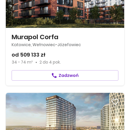
Murapol Corfa
Katowice, Wełnowiec-Józefowiec
od 509 133 zł
34 - 74 m²
2
do
4 pok.
Zadzwoń