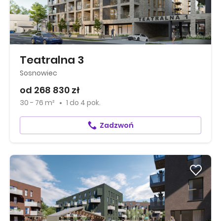
Teatralna 3
Sosnowiec
od 268 830 zł
30 - 76 m²
1
do
4 pok.
Zadzwoń