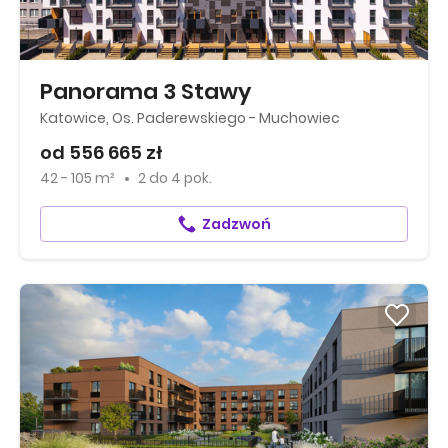
Panorama 3 Stawy
Katowice, Os. Paderewskiego - Muchowiec
od 556 665 zł
42 - 105 m²
2
do
4 pok.
Zadzwoń