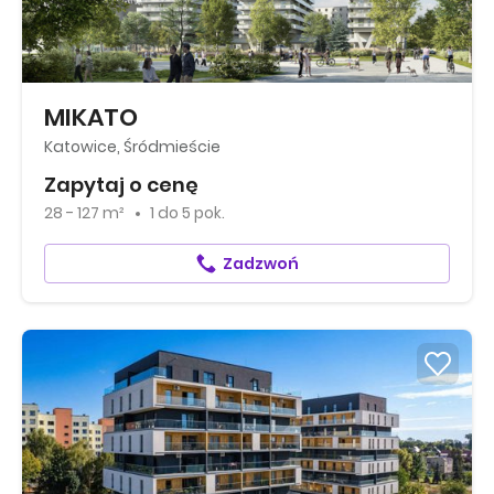
MIKATO
Katowice, Śródmieście
Zapytaj o cenę
28 - 127 m²
1
do
5 pok.
Zadzwoń