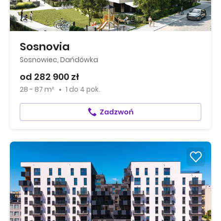
Sosnovia
Sosnowiec, Dańdówka
od 282 900 zł
28 - 87 m²
1
do
4 pok.
Zadzwoń