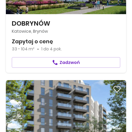
DOBRYNÓW
Katowice, Brynów
Zapytaj o cenę
33 - 104 m²
1
do
4 pok.
Zadzwoń