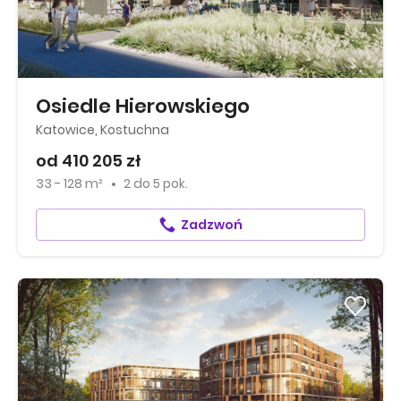
Osiedle Hierowskiego
Katowice, Kostuchna
od 410 205 zł
33 - 128 m²
2
do
5 pok.
Zadzwoń